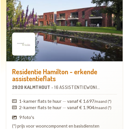
Residentie Hamilton - erkende
assistentieflats
2920 KALMTHOUT
-
16 ASSISTENTIEWONINGEN
1-kamer flats te huur
—
vanaf € 1.697
/maand (*)
2-kamer flats te huur
—
vanaf € 1.904
/maand (*)
9 foto's
(*) prijs voor wooncomponent en basisdiensten