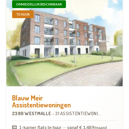
ONMIDDELLIJK BESCHIKBAAR
TE HUUR
Blauw Meir
Assistentiewoningen
2390 WESTMALLE
-
31 ASSISTENTIEWONINGEN
1-kamer flats te huur
—
vanaf € 1.489
/maand