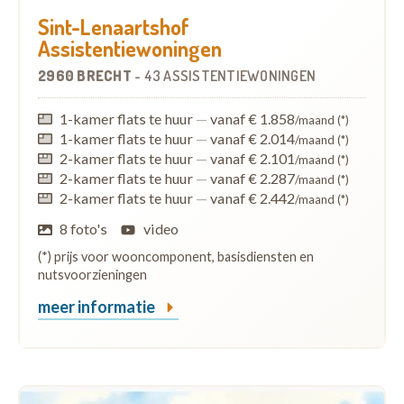
Sint-Lenaartshof
Assistentiewoningen
2960 BRECHT
-
43 ASSISTENTIEWONINGEN
1-kamer flats te huur
—
vanaf € 1.858
/maand (*)
1-kamer flats te huur
—
vanaf € 2.014
/maand (*)
2-kamer flats te huur
—
vanaf € 2.101
/maand (*)
2-kamer flats te huur
—
vanaf € 2.287
/maand (*)
2-kamer flats te huur
—
vanaf € 2.442
/maand (*)
8 foto's
video
(*) prijs voor wooncomponent, basisdiensten en
nutsvoorzieningen
meer informatie