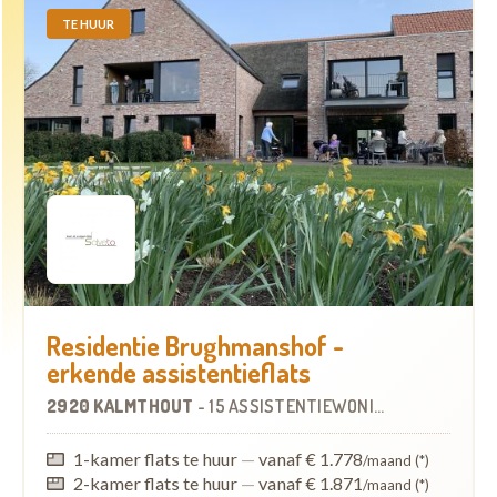
TE HUUR
Residentie Brughmanshof -
erkende assistentieflats
2920 KALMTHOUT
-
15 ASSISTENTIEWONINGEN
1-kamer flats te huur
—
vanaf € 1.778
/maand (*)
2-kamer flats te huur
—
vanaf € 1.871
/maand (*)