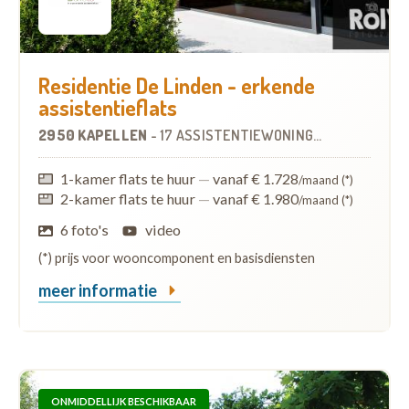
Residentie De Linden - erkende
assistentieflats
2950 KAPELLEN
-
17 ASSISTENTIEWONINGEN
1-kamer flats te huur
—
vanaf € 1.728
/maand (*)
2-kamer flats te huur
—
vanaf € 1.980
/maand (*)
6 foto's
video
(*) prijs voor wooncomponent en basisdiensten
meer informatie
ONMIDDELLIJK BESCHIKBAAR