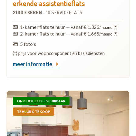
erkende assistentieflats
2180 EKEREN
-
10 SERVICEFLATS
1-kamer flats te huur
—
vanaf € 1.323
/maand (*)
2-kamer flats te huur
—
vanaf € 1.665
/maand (*)
5 foto's
(*) prijs voor wooncomponent en basisdiensten
meer informatie
ONMIDDELLIJK BESCHIKBAAR
TE HUUR & TE KOOP