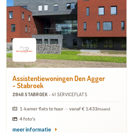
Assistentiewoningen Den Agger
- Stabroek
2940 STABROEK
-
41 SERVICEFLATS
1-kamer flats te huur
—
vanaf € 1.433
/maand
4 foto's
meer informatie