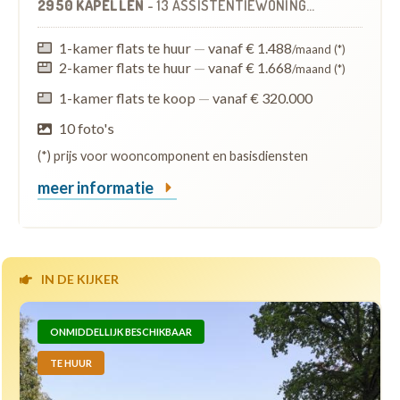
2950 KAPELLEN
-
13 ASSISTENTIEWONINGEN
1-kamer flats te huur
—
vanaf € 1.488
/maand (*)
2-kamer flats te huur
—
vanaf € 1.668
/maand (*)
1-kamer flats te koop
—
vanaf € 320.000
10 foto's
(*) prijs voor wooncomponent en basisdiensten
meer informatie
IN DE KIJKER
ONMIDDELLIJK BESCHIKBAAR
TE HUUR