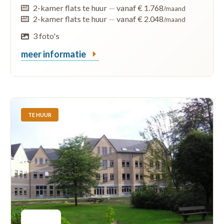
2-kamer flats te huur
—
vanaf € 1.768
/maand
2-kamer flats te huur
—
vanaf € 2.048
/maand
3 foto's
meer informatie
TE HUUR