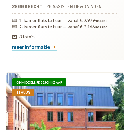
2960 BRECHT
-
20 ASSISTENTIEWONINGEN
1-kamer flats te huur
—
vanaf € 2.979
/maand
2-kamer flats te huur
—
vanaf € 3.166
/maand
3 foto's
meer informatie
ONMIDDELLIJK BESCHIKBAAR
TE HUUR