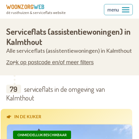
WOONZORG
WEB
menu
dé rusthuizen & serviceflats website
en
2920
Serviceflats (assistentiewoningen) in
Kalmthout
Alle serviceflats (assistentiewoningen) in Kalmthout
Zoek op postcode en/of meer filters
79
serviceflats in de omgeving van
Kalmthout
IN DE KIJKER
ONMIDDELLIJK BESCHIKBAAR