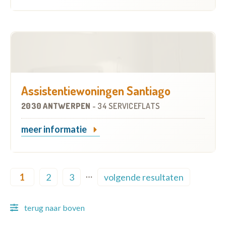
Assistentiewoningen Santiago
2030 ANTWERPEN
-
34 SERVICEFLATS
meer informatie
Pagination
…
1
2
3
volgende resultaten
Current page
Page
Page
Next page
terug naar boven