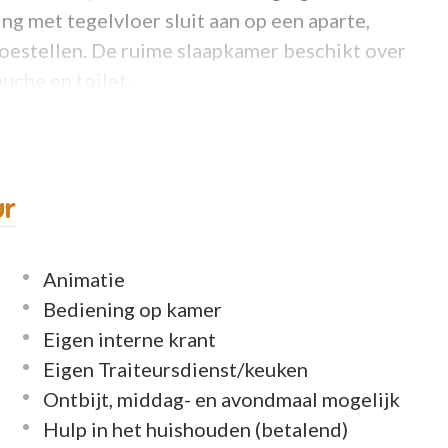
ving met tegelvloer sluit aan op een aparte,
toestellen. De ruime slaapkamer beschikt over
uche en toilet.
ur
 zuidwestgericht terras met zicht op het water
.
maakvol en luxueus afgewerkt
en geniet
heffing
.
Animatie
Bediening op kamer
Eigen interne krant
Eigen Traiteursdienst/keuken
Ontbijt, middag- en avondmaal mogelijk
Hulp in het huishouden (betalend)