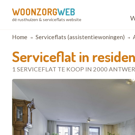
WOONZORG
WEB
W
dé rusthuizen & serviceflats website
Breadcrumb
Home
Serviceflats (assistentiewoningen)
Serviceflat in reside
1 SERVICEFLAT TE KOOP IN 2000 ANTWE