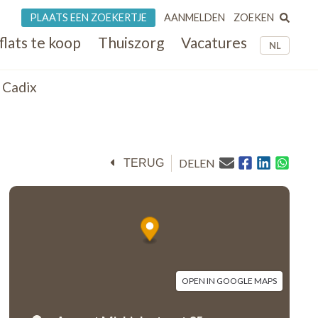
ZOEKEN
PLAATS EEN ZOEKERTJE
AANMELDEN
flats te koop
Thuiszorg
Vacatures
NL
e Cadix
DELEN
TERUG
OPEN IN GOOGLE MAPS