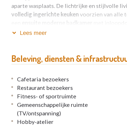
aparte wasplaats. De lichtrijke en stijlvolle li
volledig ingerichte keuken
voorzien van alle 
een
ensuite moderne badkamer
met inloopdo
Lees meer
Beleving, diensten & infrastructu
Verder heeft het appartement een zeer
ruim,
Deze instapklare assistentiewoning is
zeer s
bovendien van
verminderde onroerende voor
Cafetaria bezoekers
Restaurant bezoekers
Fitness- of sportruimte
Gemeenschappelijke ruimte
(TV/ontspanning)
Hobby-atelier