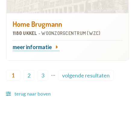
Home Brugmann
1180 UKKEL
-
WOONZORGCENTRUM (WZC)
meer informatie
Pagination
…
1
2
3
volgende resultaten
Current page
Page
Page
Next page
terug naar boven