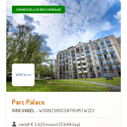
ONMIDDELLIJK BESCHIKBAAR
Parc Palace
1180 UKKEL
-
WOONZORGCENTRUM (WZC)
vanaf € 1.625
(53,44
)
/maand
/dag