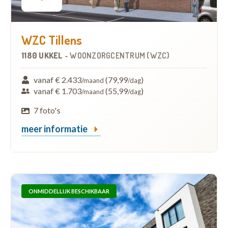
WZC Tillens
1180 UKKEL
-
WOONZORGCENTRUM (WZC)
vanaf € 2.433
(79,99
)
/maand
/dag
vanaf € 1.703
(55,99
)
/maand
/dag
7 foto's
meer informatie
ONMIDDELLIJK BESCHIKBAAR