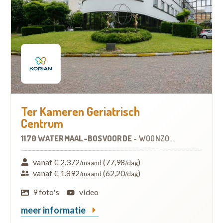
Ter Kameren Geriatrisch
Centrum
1170 WATERMAAL-BOSVOORDE
-
WOONZORGCENTRUM (WZC)
vanaf € 2.372
(77,98
)
/maand
/dag
vanaf € 1.892
(62,20
)
/maand
/dag
9 foto's
video
meer informatie