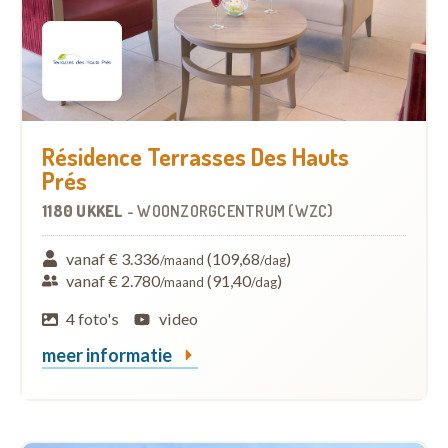
Résidence Terrasses Des Hauts
Prés
1180 UKKEL
-
WOONZORGCENTRUM (WZC)
vanaf € 3.336
(109,68
)
/maand
/dag
vanaf € 2.780
(91,40
)
/maand
/dag
4 foto's
video
meer informatie