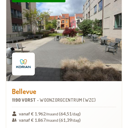
Bellevue
1190 VORST
-
WOONZORGCENTRUM (WZC)
vanaf € 1.962
(64,51
)
/maand
/dag
vanaf € 1.867
(61,39
)
/maand
/dag