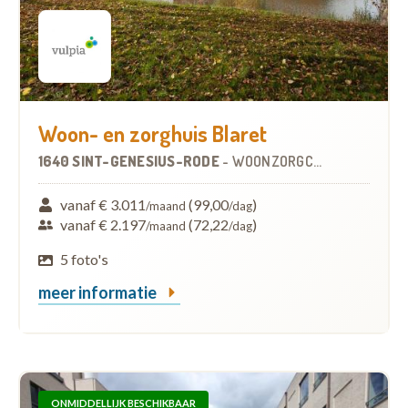
Woon- en zorghuis Blaret
1640 SINT-GENESIUS-RODE
-
WOONZORGCENTRUM (WZC)
vanaf € 3.011
(99,00
)
/maand
/dag
vanaf € 2.197
(72,22
)
/maand
/dag
5 foto's
meer informatie
ONMIDDELLIJK BESCHIKBAAR