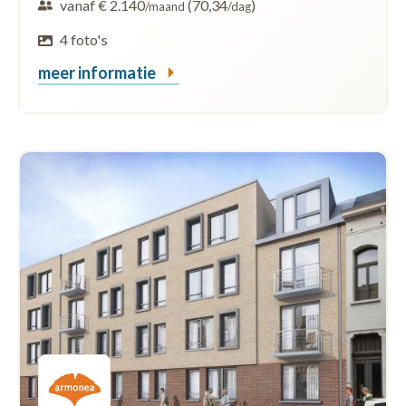
vanaf € 2.140
(70,34
)
/maand
/dag
4 foto's
meer informatie