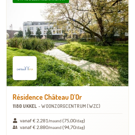
Résidence Château D'Or
1180 UKKEL
-
WOONZORGCENTRUM (WZC)
vanaf € 2.281
(75,00
)
/maand
/dag
vanaf € 2.880
(94,70
)
/maand
/dag