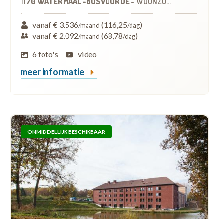
1170 WATERMAAL-BOSVOORDE
-
WOONZORGCENTRUM (WZC)
vanaf € 3.536
(116,25
)
/maand
/dag
vanaf € 2.092
(68,78
)
/maand
/dag
6 foto's
video
meer informatie
ONMIDDELLIJK BESCHIKBAAR