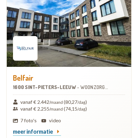
Belfair
1600 SINT-PIETERS-LEEUW
-
WOONZORGCENTRUM (WZC)
vanaf € 2.442
(80,27
)
/maand
/dag
vanaf € 2.255
(74,15
)
/maand
/dag
7 foto's
video
meer informatie