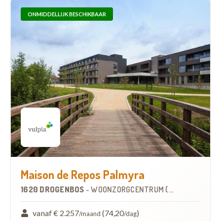
ONMIDDELLIJK BESCHIKBAAR
Maison de Repos Palmyra
1620 DROGENBOS
-
WOONZORGCENTRUM (WZC)
vanaf € 2.257
(74,20
)
/maand
/dag