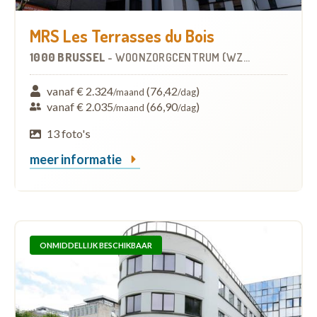
MRS Les Terrasses du Bois
1000 BRUSSEL
-
WOONZORGCENTRUM (WZC)
vanaf € 2.324
(76,42
)
/maand
/dag
vanaf € 2.035
(66,90
)
/maand
/dag
13 foto's
meer informatie
ONMIDDELLIJK BESCHIKBAAR