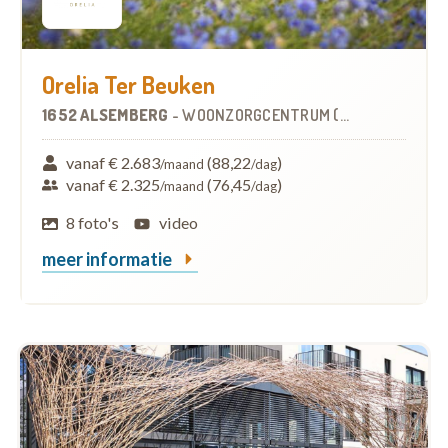
Orelia Ter Beuken
1652 ALSEMBERG
-
WOONZORGCENTRUM (WZC)
vanaf € 2.683
(88,22
)
/maand
/dag
vanaf € 2.325
(76,45
)
/maand
/dag
8 foto's
video
meer informatie