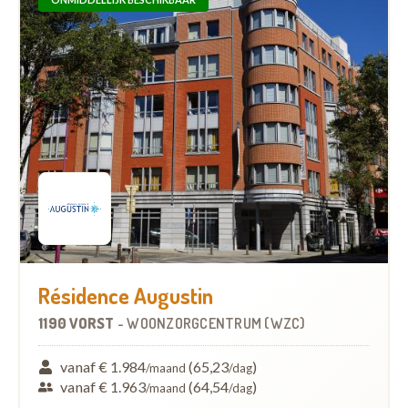
Résidence Augustin
1190 VORST
-
WOONZORGCENTRUM (WZC)
vanaf € 1.984
(65,23
)
/maand
/dag
vanaf € 1.963
(64,54
)
/maand
/dag