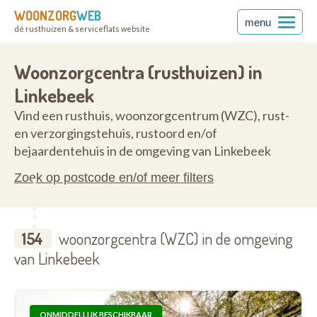
WOONZORG
WEB
menu
dé rusthuizen & serviceflats website
nt
1630
Woonzorgcentra (rusthuizen) in
Linkebeek
Vind een rusthuis, woonzorgcentrum (WZC), rust-
en verzorgingstehuis, rustoord en/of
bejaardentehuis in de omgeving van Linkebeek
Zoek op postcode en/of meer filters
154
woonzorgcentra (WZC) in de omgeving
van Linkebeek
ONMIDDELLIJK BESCHIKBAAR