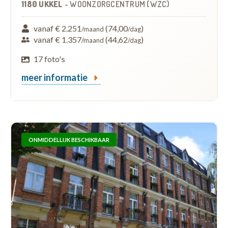
1180 UKKEL
-
WOONZORGCENTRUM (WZC)
vanaf € 2.251
(74,00
)
/maand
/dag
vanaf € 1.357
(44,62
)
/maand
/dag
17 foto's
meer informatie
ONMIDDELLIJK BESCHIKBAAR