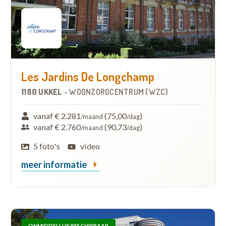
Les Jardins De Longchamp
1180 UKKEL
-
WOONZORGCENTRUM (WZC)
vanaf € 2.281
(75,00
)
/maand
/dag
vanaf € 2.760
(90,73
)
/maand
/dag
5 foto's
video
meer informatie
ONMIDDELLIJK BESCHIKBAAR