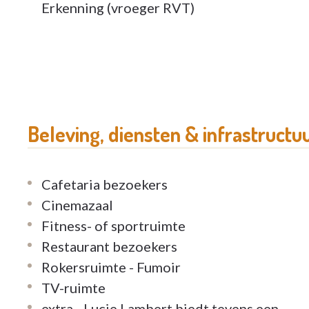
opsnuiven of is er een activiteit die u prikkel
Erkenning (vroeger RVT)
Aarzel niet om ons te contacteren voor verd
Graag tot ziens !
Beleving, diensten & infrastructu
Cafetaria bezoekers
Cinemazaal
Fitness- of sportruimte
Restaurant bezoekers
Rokersruimte - Fumoir
TV-ruimte
extra - Lucie Lambert biedt tevens een