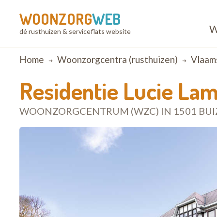
WOONZORG
WEB
W
dé rusthuizen & serviceflats website
Breadcrumb
Home
Woonzorgcentra (rusthuizen)
Vlaam
Residentie Lucie La
WOONZORGCENTRUM (WZC) IN 1501 BUI