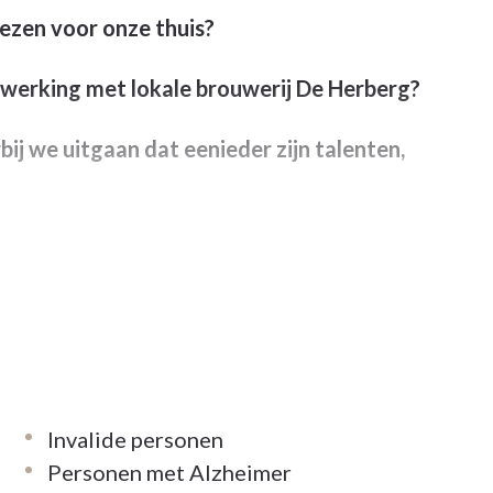
ezen voor onze thuis?
enwerking met lokale brouwerij De Herberg?
j we uitgaan dat eenieder zijn talenten,
het leven in huis brengen, maar waarbij we ook
elang van het zintuiglijke? De aandacht voor
e gebeurtenissen, het blijven inzetten op de
Invalide personen
onze keuken of wil u de sfeer van de bar
Personen met Alzheimer