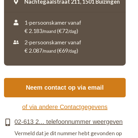
Nachtegaalstraat 211,
1501 Buizingen
1-persoonskamer vanaf
€ 2.183
(€72
)
/maand
/dag
2-persoonskamer vanaf
€ 2.087
(€69
)
/maand
/dag
Neem contact op via email
of via andere Contactgegevens
Vermeld dat je dit nummer hebt gevonden op