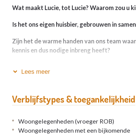
Wat maakt Lucie, tot Lucie? Waarom zou u ki
Is het ons eigen huisbier, gebrouwen in sam
Zijn het de warme handen van ons team waarbi
kennis en dus nodige inbreng heeft?
Zijn het de vele activiteiten die niet alleen 
Lees meer
met het huis naar buiten trekken?
Of is het de aandacht die we geven aan het b
Verblijfstypes & toegankelijkheid
warme knuffels, reminiscentie vanuit positiev
activatie van het cognitieve?
Woongelegenheden (vroeger ROB)
Misschien wenst u eens te komen proeven van 
Woongelegenheden met een bijkomende