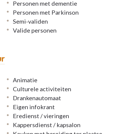
t?
Personen met dementie
Personen met Parkinson
ere informatie of voor een bezoekaanvraag.
Semi-validen
Valide personen
ur
Animatie
Culturele activiteiten
Drankenautomaat
Eigen infokrant
Eredienst / vieringen
Kappersdienst / kapsalon
Keuken met bereiding ter plaatse