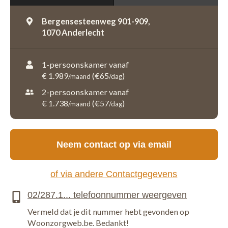
Bergensesteenweg 901-909,
1070 Anderlecht
1-persoonskamer vanaf
€ 1.989
(€65
)
/maand
/dag
2-persoonskamer vanaf
€ 1.738
(€57
)
/maand
/dag
Neem contact op via email
of via andere Contactgegevens
Vermeld dat je dit nummer hebt gevonden op
Woonzorgweb.be. Bedankt!