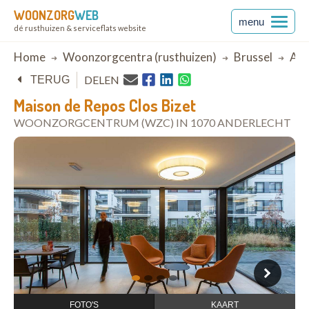
WOONZORG
WEB
menu
dé rusthuizen & serviceflats website
Breadcrumb
Home
Woonzorgcentra (rusthuizen)
Brussel
And
DELEN
TERUG
Maison de Repos Clos Bizet
WOONZORGCENTRUM (WZC) IN 1070 ANDERLECHT
open in Google Maps
1
2
3
4
FOTO'S
KAART