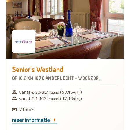
Senior's Westland
OP
10.2 KM
1070 ANDERLECHT
-
WOONZORGCENTRUM (WZC)
vanaf € 1.930
(63,45
)
/maand
/dag
vanaf € 1.442
(47,40
)
/maand
/dag
7 foto's
meer informatie