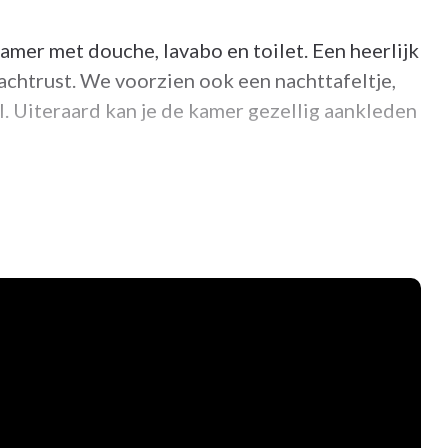
amer met douche, lavabo en toilet. Een heerlijk
chtrust. We voorzien ook een nachttafeltje,
l. Uiteraard kan je de kamer gezellig aankleden
onder leiding van een gespecialiseerd team.
n ergotherapie, zodat je zo mobiel mogelijk
ondersteunt dan weer je mentale gezondheid.
oon door, je hebt hier alle vrijheid. Ook je