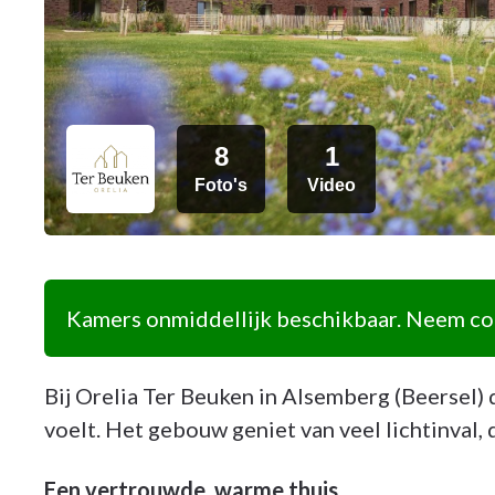
8
1
Foto's
Video
Kamers onmiddellijk beschikbaar. Neem con
Bij Orelia Ter Beuken in Alsemberg (Beersel) 
voelt. Het gebouw geniet van veel lichtinval, 
Een vertrouwde, warme thuis