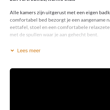
Alle kamers zijn uitgerust met een eigen badk
comfortabel bed bezorgt je een aangename na
eettafel, stoel en een comfortabele relaxzete
met de spullen waar je aan gehecht bent.
Fysiek en mentaal gezond
Lees meer
We voorzien een gevarieerd animatie-aanbod 
Indien nodig zetten we in op kinesitherapie e
door het leven gaat. Onze muziektherapeute 
Sociale interactie
Bij Orelia Ter Beuken gaat je sociale leven gew