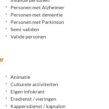
Personen met Alzheimer
Personen met dementie
Personen met Parkinson
Semi-validen
ze eigen keuken. Vrienden en familie kunnen
Valide personen
ische en huiselijk ingerichte één- of
ur
en:
nnen
Animatie
e relaxzetel
Culturele activiteiten
badkamer met inloopdouche
Eigen infokrant
gelijk
Eredienst / vieringen
Kappersdienst / kapsalon
erzekering BA