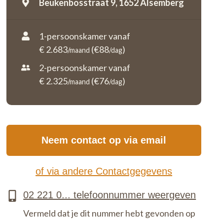
Beukenbosstraat 9,
1652 Alsemberg
1-persoonskamer vanaf
€ 2.683
(€88
)
/maand
/dag
2-persoonskamer vanaf
€ 2.325
(€76
)
/maand
/dag
Neem contact op via email
of via andere Contactgegevens
Vermeld dat je dit nummer hebt gevonden op