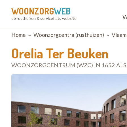
WOONZORG
WEB
W
dé rusthuizen & serviceflats website
Breadcrumb
Home
Woonzorgcentra (rusthuizen)
Vlaam
Orelia Ter Beuken
WOONZORGCENTRUM (WZC) IN 1652 AL