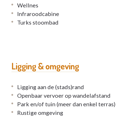
Wellnes
Gratis wifi
Infraroodcabine
Turks stoombad
Onze faciliteiten:
Eenpersoons- en koppelkamers
Onthaal, verpleegpost
Kapsalon, pedicure, kine
Ligging & omgeving
Interne wasserij en strijkdienst
O’Bistro met dagverse maaltijden
Muziektherapeut
Ligging aan de (stads)rand
Wellness, fitness
Openbaar vervoer op wandelafstand
Snoezelbad
Park en/of tuin (meer dan enkel terras)
Kaarthoek, pooltafel, salons
Rustige omgeving
Ruimte voor (familie)feestjes en bijeenkomst
Mooie tuin met petanquebaan