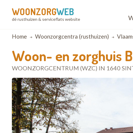
WOONZORG
WEB
W
dé rusthuizen & serviceflats website
Breadcrumb
Home
Woonzorgcentra (rusthuizen)
Vlaam
Woon- en zorghuis B
WOONZORGCENTRUM (WZC) IN 1640 SIN