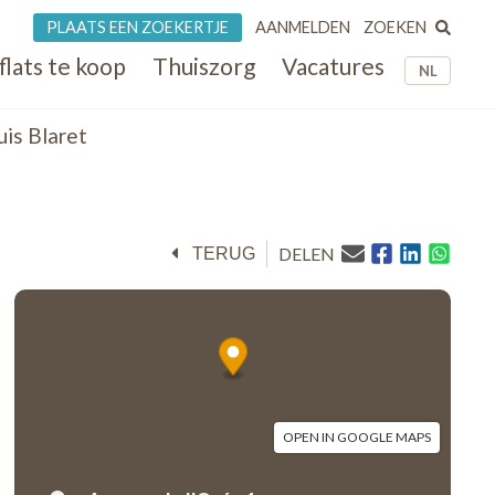
ZOEKEN
PLAATS EEN ZOEKERTJE
AANMELDEN
flats te koop
Thuiszorg
Vacatures
NL
is Blaret
DELEN
TERUG
OPEN IN GOOGLE MAPS