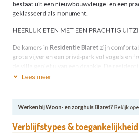
bestaat uit een nieuwbouwvleugel en een pra
geklasseerd als monument.
HEERLIJK ETEN MET EEN PRACHTIG UITZ
De kamers in
Residentie Blaret
zijn comfortab
grote vijver en een privé-park vol vogels en 
de villa geniet u van een drankje. De resident
wordt gekookt. Bezoekers kunnen ook altijd a
Lees meer
Op zoek naar leuke ontspanning? Dan bent u v
in de week vinden er voorstellingen plaats v
Werken bij Woon- en zorghuis Blaret?
Bekijk op
Poirot en films uit de jaren ’50. Er is ook ee
salon.
Verblijfstypes & toegankelijkheid
Voortreffelijke zorg