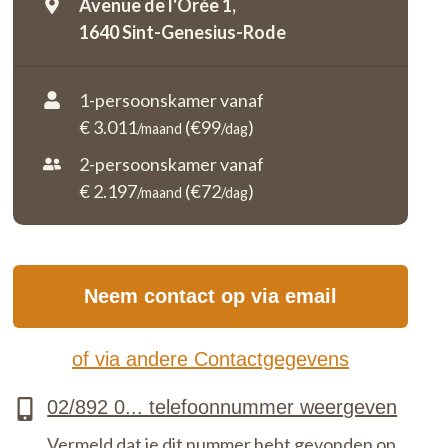
Avenue de l'Orée 1,
1640 Sint-Genesius-Rode
1-persoonskamer vanaf
€ 3.011
(€99
)
/maand
/dag
2-persoonskamer vanaf
€ 2.197
(€72
)
/maand
/dag
Neem contact op via email
of via andere Contactgegevens
Vermeld dat je dit nummer hebt gevonden op