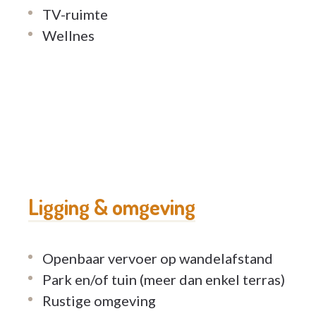
Zin in gezelschap? Residentie Blaret organise
TV-ruimte
zangnamiddag, een wandeling in het Zoniënw
Wellnes
schoolkinderen uit de buurt brengen u ook af
of optredens op het binnenplein van de kaste
Ligging & omgeving
Openbaar vervoer op wandelafstand
Park en/of tuin (meer dan enkel terras)
Rustige omgeving