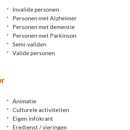
Invalide personen
ste prioriteit. Hier komt u thuis in een
Personen met Alzheimer
jk kader. Een gemoedelijke sfeer en de
Personen met dementie
al op uw gemak. Hier ontvangt u voortreffelijke
Personen met Parkinson
ente faciliteiten zoals de fitnessruimte,
Semi-validen
f de pedicure. Onze medewerkers staan steeds
Valide personen
 om zichzelf te zijn en wordt er rekening
ur
 jaar organiseren we een bewonersraad waar
uisteren. We proberen u zoveel mogelijk te
Animatie
Culturele activiteiten
Eigen infokrant
Eredienst / vieringen