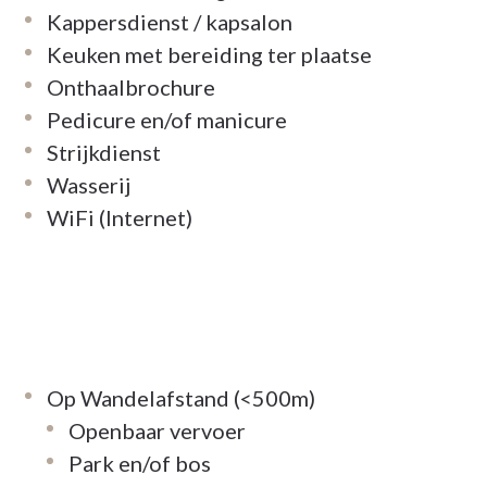
ert geregeld activiteiten zoals de populaire
Kappersdienst / kapsalon
oud of gymnastiek met de ergotherapeute. De
Keuken met bereiding ter plaatse
 en toe een bezoekje en zorgen voor animatie
Onthaalbrochure
elhoeve.
Pedicure en/of manicure
Strijkdienst
Wasserij
WiFi (Internet)
Op Wandelafstand (<500m)
Openbaar vervoer
Park en/of bos