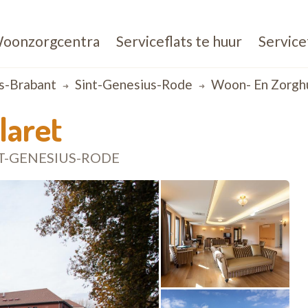
oonzorgcentra
Serviceflats te huur
Service
s-Brabant
Sint-Genesius-Rode
Woon- En Zorghu
laret
T-GENESIUS-RODE