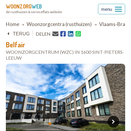
WOONZORG
WEB
menu
dé rusthuizen & serviceflats website
Breadcrumb
Home
Woonzorgcentra (rusthuizen)
Vlaams-Braba
DELEN
TERUG
Belfair
WOONZORGCENTRUM (WZC) IN 1600 SINT-PIETERS-
LEEUW
open in Google Maps
1
2
3
4
5
6
7