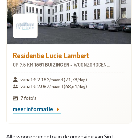
Residentie Lucie Lambert
OP
7.5 KM
1501 BUIZINGEN
-
WOONZORGCENTRUM (WZC)
vanaf € 2.183
(71,78
)
/maand
/dag
vanaf € 2.087
(68,61
)
/maand
/dag
7 foto's
meer informatie
Alle woonzorgcentra in de omgeving van Sint-