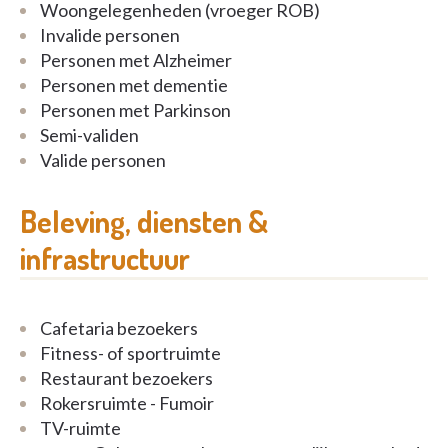
Woongelegenheden (vroeger ROB)
aan onze
gezellige en familiale site
waar er een
Invalide personen
open cultuur heerst met respect voor elkaar.
Personen met Alzheimer
Kiezen voor Belfair is kiezen voor gemoedsrust.
Personen met dementie
Personen met Parkinson
Semi-validen
Valide personen
Beleving, diensten &
infrastructuur
Cafetaria bezoekers
Fitness- of sportruimte
Restaurant bezoekers
Rokersruimte - Fumoir
TV-ruimte