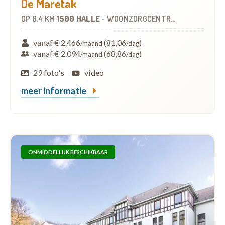
De Maretak
OP
8.4 KM
1500 HALLE
-
WOONZORGCENTRUM (WZC)
vanaf € 2.466
(81,06
)
/maand
/dag
vanaf € 2.094
(68,86
)
/maand
/dag
29 foto's
video
meer informatie
ONMIDDELLIJK BESCHIKBAAR