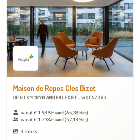
Maison de Repos Clos Bizet
OP
6.1 KM
1070 ANDERLECHT
-
WOONZORGCENTRUM (WZC)
vanaf € 1.989
(65,38
)
/maand
/dag
vanaf € 1.738
(57,14
)
/maand
/dag
4 foto's