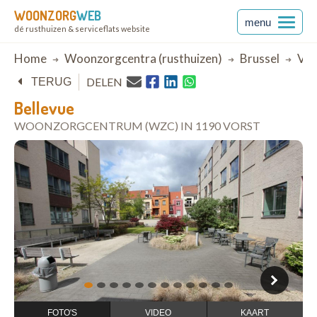
WOONZORG
WEB
menu
dé rusthuizen & serviceflats website
Breadcrumb
Home
Woonzorgcentra (rusthuizen)
Brussel
Vor
DELEN
TERUG
Bellevue
WOONZORGCENTRUM (WZC) IN 1190 VORST
open in Google Maps
1
2
3
4
5
6
7
8
9
10
11
12
FOTO'S
VIDEO
KAART