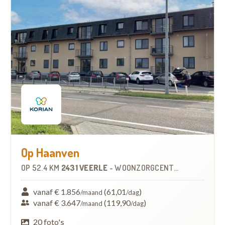
Op Haanven
OP
52.4 KM
2431 VEERLE
-
WOONZORGCENTRUM (WZC)
vanaf € 1.856
(61,01
)
/maand
/dag
vanaf € 3.647
(119,90
)
/maand
/dag
20 foto's