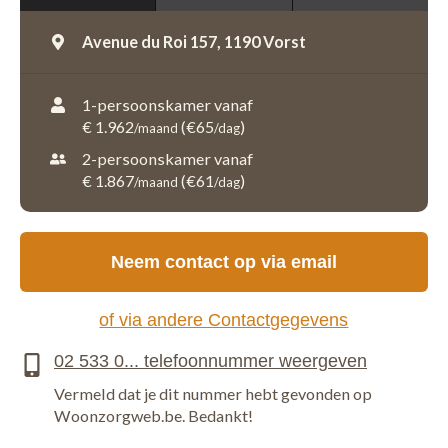
Avenue du Roi 157,
1190 Vorst
1-persoonskamer vanaf
€ 1.962
(€65
)
/maand
/dag
2-persoonskamer vanaf
€ 1.867
(€61
)
/maand
/dag
Neem contact op via email
of via andere Contactgegevens
Vermeld dat je dit nummer hebt gevonden op
Woonzorgweb.be. Bedankt!