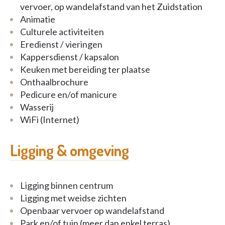
vervoer, op wandelafstand van het Zuidstation
Een duidelijk en geruststellend onthaal- en
Animatie
ondersteuningsprogramma
Culturele activiteiten
Eredienst / vieringen
De bewoner en zijn familieleden worden gehoord en
Kappersdienst / kapsalon
begeleid vanaf het eerste gesprek voor het
Keuken met bereiding ter plaatse
binnenkomen, indien nodig verplaatsen wij ons
Onthaalbrochure
hiervoor graag;
Pedicure en/of manicure
De ondersteuning van de administratieve
Wasserij
formaliteiten wordt samen gepland.
WiFi (Internet)
Een sterk medisch, verpleegkundig en
Ligging & omgeving
paramedisch team
3 hoofdverpleegkundigen die toezicht houden op de
Ligging binnen centrum
verpleegkundigen en verzorgers
Ligging met weidse zichten
Openbaar vervoer op wandelafstand
Een sterk paramedisch team: 3 fysiotherapeuten, 2
Park en/of tuin (meer dan enkel terras)