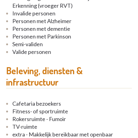
Gratis parkeren voor bewoners;
Erkenning (vroeger RVT)
Invalide personen
Wifi beschikbaar in het hele etablissement.
Personen met Alzheimer
Personen met dementie
Elke kamer is een eigen, ruime en comfortabele
Personen met Parkinson
plek om te wonen.
Semi-validen
Valide personen
Elke kamer beschikt standaard over een hoog laag
bed, kleerkast, nachttafel, tafel, stoelen, koelkast,
Beleving, diensten &
televisie en telefoon;
infrastructuur
Een badkamer met inloopdouche, ruim en praktisch;
Een ruimte dat een vloeiende beweging mogelijk
Cafetaria bezoekers
maakt, voor de bewoner en het team in hun
Fitness- of sportruimte
dagelijkse verzorging;
Rokersruimte - Fumoir
TV-ruimte
De vrijheid van een gepersonaliseerde inrichting.
extra - Makkelijk bereikbaar met openbaar