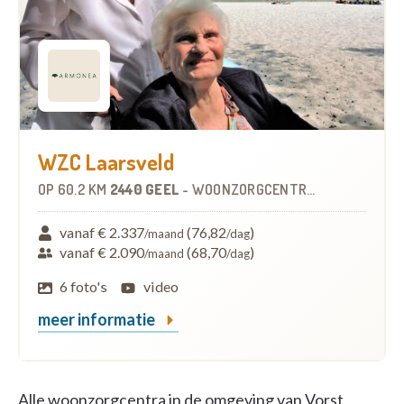
WZC Laarsveld
OP
60.2 KM
2440 GEEL
-
WOONZORGCENTRUM (WZC)
vanaf € 2.337
(76,82
)
/maand
/dag
vanaf € 2.090
(68,70
)
/maand
/dag
6 foto's
video
meer informatie
Alle woonzorgcentra in de omgeving van Vorst