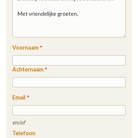
Veel en gevarieerde animatie met personen van
buitenaf zoals: zangers, muzikanten, vrijwilligers die
hun passie delen en ook individueel voor de
bewoners zorgen;
Voornaam
Regelmatige uitnodigingen aan buren, familieleden
en iedereen die geïnteresseerd is in het ontmoeten
van onze bewoners, vrij en spontaan.
Achternaam
Omdat onze vestiging cultureel, sociaal en
filosofisch open is....
Email
Kortom, dankzij de architectuur en de inrichting
van de centrale tuin, is Residentie Bellevue
volledig in de wijk geïntegreerd en het hart van
en/of
Vorst.
Telefoon