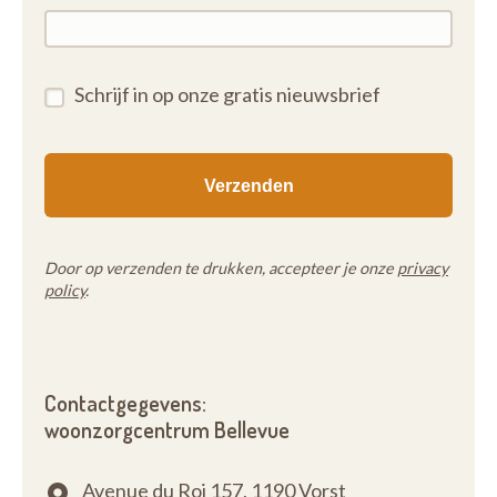
Residentie Bellevue beschikt ook over een
beschermde eenheid " De Oasis", deze eenheid
gewijd aan senioren die speciale aandacht nodig
hebben:
Schrijf in op onze gratis nieuwsbrief
De zorgfilosofie wordt vanaf het begin toegepast
en komt tot uiting in een aangepaste dagindeling en
een specifiek activiteitenprogramma.
"De Oasis" heeft ook zijn eigen tuinen en terrassen.
Door op verzenden te drukken, accepteer je onze
privacy
policy
.
Contactgegevens:
woonzorgcentrum Bellevue
Avenue du Roi 157,
1190 Vorst