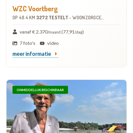
WZC Voortberg
OP
48.4 KM
3272 TESTELT
-
WOONZORGCENTRUM (WZC)
vanaf € 2.370
(77,91
)
/maand
/dag
7 foto's
video
meer informatie
ONMIDDELLIJK BESCHIKBAAR