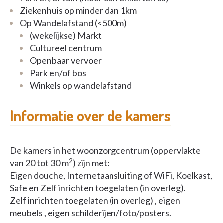
ergotherapeuten, 1 logopedist, 1
Ziekenhuis op minder dan 1km
dementieverwijzer en een facilitator.
Op Wandelafstand (<500m)
(wekelijkse) Markt
Externe dienstverleners versterken de zorg:
Cultureel centrum
medische pedicure, schoonheidsspecialiste,
Openbaar vervoer
kapper....
Park en/of bos
Winkels op wandelafstand
Een programma van activiteiten bedacht door een
dynamisch en creatief animatieteam
Informatie over de kamers
In kleine groepen of individueel: Balneotherapie,
lezen, verhalen en theater, breien, tekenen, zachte
gym, geheugenspelletjes en maatschappij,
De kamers in het woonzorgcentrum (oppervlakte
herinneringen, discussiegroepen, …;
2
van 20 tot 30 m
) zijn met:
Eigen douche, Internetaansluiting of WiFi, Koelkast,
Verjaardagsfeesten en themamaaltijden die de
Safe en Zelf inrichten toegelaten (in overleg).
seizoenen bepalen.
Zelf inrichten toegelaten (in overleg) , eigen
meubels , eigen schilderijen/foto/posters.
Actieve multidisciplinaire zorg "rond de bewoner".