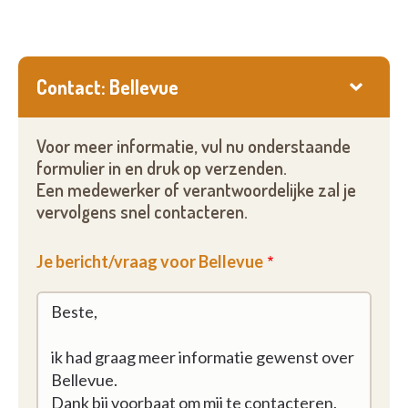
Ons werk is gezamenlijk en maakt gebruik van ieders
vaardigheden;
Contact: Bellevue
Verpleegkundigen, verzorgers en paramedici
bekijken, onderzoeken en handelen samen om de
Voor meer informatie, vul nu onderstaande
zorg voor bewoners in interdisciplinaire
formulier in en druk op verzenden.
werkgroepen te verbeteren;
Een medewerker of verantwoordelijke zal je
vervolgens snel contacteren.
Een smaakraad en een proactieve
bewonerscommissie met familieleden.
Je bericht/vraag voor Bellevue
Een onvermijdelijke doelstelling: het sociale
netwerk van de bewoners herscheppen en in
stand houden.
Met maandelijkse uitstapjes: naar zee, het theater,
de bioscoop, het museum, ,....