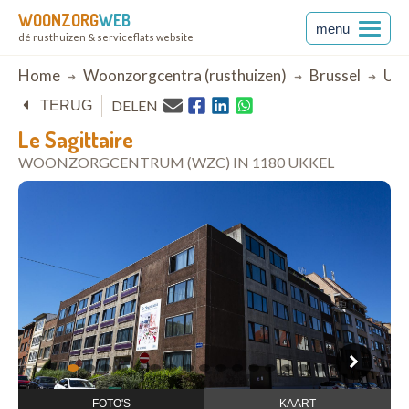
WOONZORG
WEB
menu
dé rusthuizen & serviceflats website
Breadcrumb
Home
Woonzorgcentra (rusthuizen)
Brussel
Ukk
DELEN
TERUG
Le Sagittaire
WOONZORGCENTRUM (WZC) IN 1180 UKKEL
open in Google Maps
1
2
3
4
5
6
7
8
9
10
11
12
13
14
15
16
17
FOTO'S
KAART