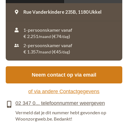
Rue Vanderkindere 235B,
1180 Ukkel
1-persoonskamer vanaf
€ 2.251
(€74
)
/maand
/dag
2-persoonskamer vanaf
€ 1.357
(€45
)
/maand
/dag
Neem contact op via email
of via andere Contactgegevens
Vermeld dat je dit nummer hebt gevonden op
Woonzorgweb.be. Bedankt!