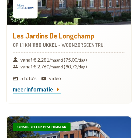
Les Jardins De Longchamp
OP
1.1 KM
1180 UKKEL
-
WOONZORGCENTRUM (WZC)
vanaf € 2.281
(75,00
)
/maand
/dag
vanaf € 2.760
(90,73
)
/maand
/dag
5 foto's
video
meer informatie
ONMIDDELLIJK BESCHIKBAAR