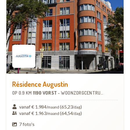
Résidence Augustin
OP
0.9 KM
1190 VORST
-
WOONZORGCENTRUM (WZC)
vanaf € 1.984
(65,23
)
/maand
/dag
vanaf € 1.963
(64,54
)
/maand
/dag
7 foto's