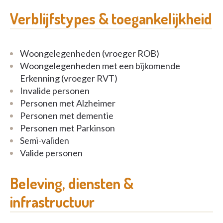
Le chef et son équipe vous proposent chaque jour
Verblijfstypes & toegankelijkheid
un menu frais et raffiné, concocté sur place, en
respectant bien entendu votre régime spécifique.
Woongelegenheden (vroeger ROB)
Pour une bonne dose d’énergie supplémentaire,
Woongelegenheden met een bijkomende
participez à une des animations. Elles sont variées,
Erkenning (vroeger RVT)
comme les ateliers, la gymnastique, les sorties … Ou
Invalide personen
installez-vous confortablement pour lire un livre
Personen met Alzheimer
dans la bibliothèque !
Personen met dementie
Personen met Parkinson
Semi-validen
Valide personen
Beleving, diensten &
infrastructuur