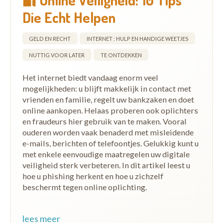
Die Echt Helpen
GELD EN RECHT
INTERNET : HULP EN HANDIGE WEETJES
NUTTIG VOOR LATER
TE ONTDEKKEN
Het internet biedt vandaag enorm veel
mogelijkheden: u blijft makkelijk in contact met
vrienden en familie, regelt uw bankzaken en doet
online aankopen. Helaas proberen ook oplichters
en fraudeurs hier gebruik van te maken. Vooral
ouderen worden vaak benaderd met misleidende
e-mails, berichten of telefoontjes. Gelukkig kunt u
met enkele eenvoudige maatregelen uw digitale
veiligheid sterk verbeteren. In dit artikel leest u
hoe u phishing herkent en hoe u zichzelf
beschermt tegen online oplichting.
lees meer