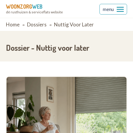
WOONZORG
WEB
menu
dé rusthuizen & serviceflats website
Breadcrumb
Home
Dossiers
Nuttig Voor Later
Dossier - Nuttig voor later