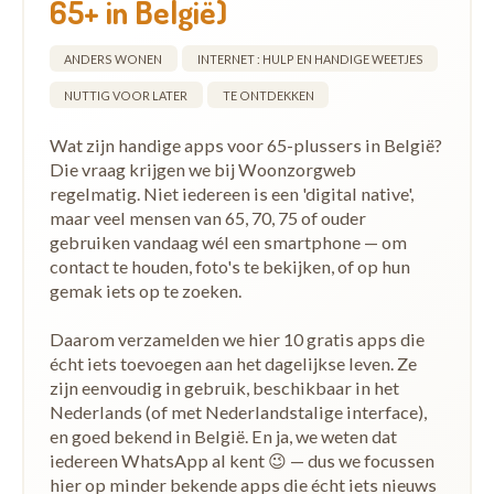
65+ in België)
ANDERS WONEN
INTERNET : HULP EN HANDIGE WEETJES
NUTTIG VOOR LATER
TE ONTDEKKEN
Wat zijn handige apps voor 65-plussers in België?
Die vraag krijgen we bij Woonzorgweb
regelmatig. Niet iedereen is een 'digital native',
maar veel mensen van 65, 70, 75 of ouder
gebruiken vandaag wél een smartphone — om
contact te houden, foto's te bekijken, of op hun
gemak iets op te zoeken.
Daarom verzamelden we hier 10 gratis apps die
écht iets toevoegen aan het dagelijkse leven. Ze
zijn eenvoudig in gebruik, beschikbaar in het
Nederlands (of met Nederlandstalige interface),
en goed bekend in België. En ja, we weten dat
iedereen WhatsApp al kent 😉 — dus we focussen
hier op minder bekende apps die écht iets nieuws