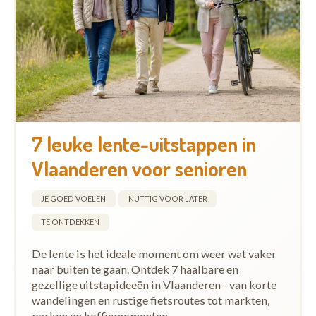
7 leuke lente-uitstappen in
Vlaanderen voor senioren
JE GOED VOELEN
NUTTIG VOOR LATER
TE ONTDEKKEN
De lente is het ideale moment om weer wat vaker
naar buiten te gaan. Ontdek 7 haalbare en
gezellige uitstapideeën in Vlaanderen - van korte
wandelingen en rustige fietsroutes tot markten,
parken en koffiemomenten.