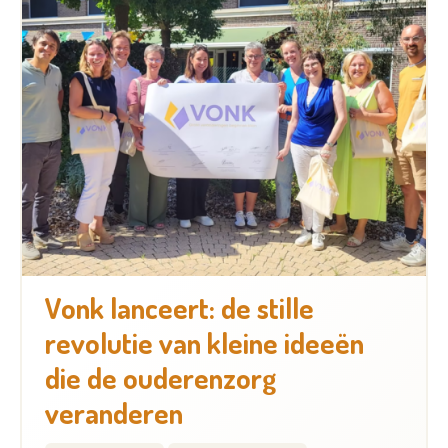
Vonk lanceert: de stille
revolutie van kleine ideeën
die de ouderenzorg
veranderen