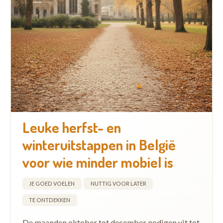
Leuke herfst- en
winteruitstappen in België
voor wie minder mobiel is
JE GOED VOELEN
NUTTIG VOOR LATER
TE ONTDEKKEN
De maanden oktober tot december nodigen uit tot