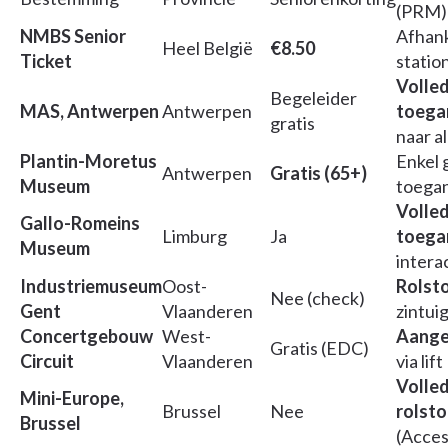
(PRM)
NMBS Senior
Afhank
Heel België
€8.50
Ticket
statio
Volled
Begeleider
MAS, Antwerpen
Antwerpen
toegan
gratis
naar al
Plantin-Moretus
Enkel 
Antwerpen
Gratis (65+)
Museum
toegan
Volled
Gallo-Romeins
Limburg
Ja
toegan
Museum
intera
Industriemuseum
Oost-
Rolsto
Nee (check)
Gent
Vlaanderen
zintuig
Concertgebouw
West-
Aange
Gratis (EDC)
Circuit
Vlaanderen
via lift
Volled
Mini-Europe,
Brussel
Nee
rolsto
Brussel
(Acces