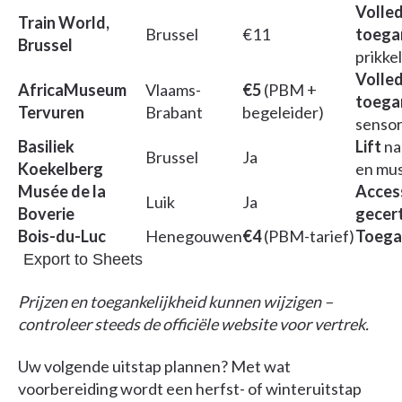
Volled
Train World,
Brussel
€11
toegan
Brussel
prikke
Volled
AfricaMuseum
Vlaams-
€5
(PBM +
toegan
Tervuren
Brabant
begeleider)
sensor
Basiliek
Lift
na
Brussel
Ja
Koekelberg
en mu
Musée de la
Acces
Luik
Ja
Boverie
gecert
Bois-du-Luc
Henegouwen
€4
(PBM-tarief)
Toegan
Export to Sheets
Prijzen en toegankelijkheid kunnen wijzigen –
controleer steeds de officiële website voor vertrek.
Uw volgende uitstap plannen? Met wat
voorbereiding wordt een herfst- of winteruitstap