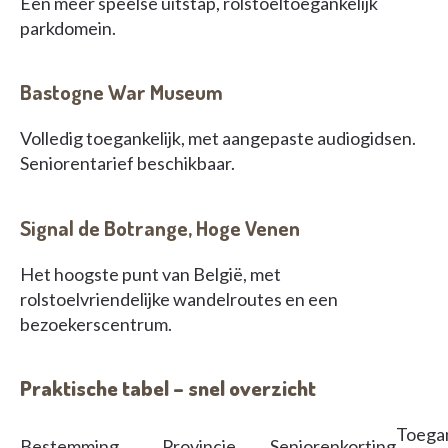
Een meer speelse uitstap, rolstoeltoegankelijk
parkdomein.
Bastogne War Museum
Volledig toegankelijk, met aangepaste audiogidsen.
Seniorentarief beschikbaar.
Signal de Botrange, Hoge Venen
Het hoogste punt van België, met
rolstoelvriendelijke wandelroutes en een
bezoekerscentrum.
Praktische tabel – snel overzicht
Toegan
Bestemming
Provincie
Seniorenkorting