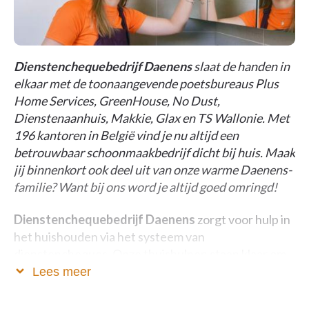
Dienstenchequebedrijf Daenens
slaat de handen in
elkaar met de toonaangevende poetsbureaus Plus
Home Services, GreenHouse, No Dust,
Dienstenaanhuis, Makkie, Glax en TS Wallonie. Met
196 kantoren in België vind je nu altijd een
betrouwbaar schoonmaakbedrijf dicht bij huis. Maak
jij binnenkort ook deel uit van onze warme Daenens-
familie? Want bij ons word je altijd goed omringd!
Dienstenchequebedrijf Daenens
zorgt voor hulp in
het huishouden via het systeem van
dienstencheques. Onze thuishulpen staan klaar om
heel wat huishoudelijke taken van jou over te nemen.
Lees meer
Een persoonlijke aanpak:
Daenens beschikt over
kantoren verspreid over het hele land. Door lokaal te