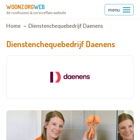
WOONZORG
WEB
menu
dé rusthuizen & serviceflats website
Breadcrumb
Home
Dienstenchequebedrijf Daenens
Dienstenchequebedrijf Daenens