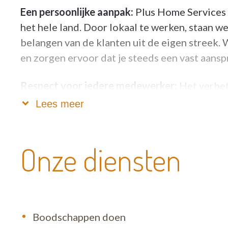
Een persoonlijke aanpak:
Plus Home Services 
het hele land. Door lokaal te werken, staan we
belangen van de klanten uit de eigen streek. 
en zorgen ervoor dat je steeds een vast aansp
Respect voor iedere medewerker:
Het verbet
en onze klanten is voor ons prioritair. We voo
Lees meer
met bijkomende voordelen en een aangepaste
Onze diensten
Boodschappen doen