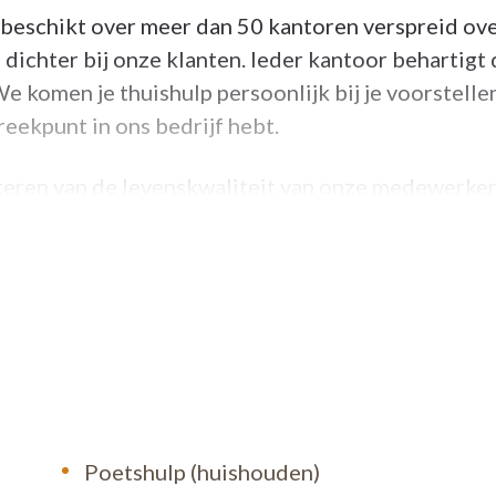
beschikt over meer dan 50 kantoren verspreid ov
 dichter bij onze klanten. Ieder kantoor behartigt
We komen je thuishulp persoonlijk bij je voorstelle
reekpunt in ons bedrijf hebt.
eren van de levenskwaliteit van onze medewerke
rzien een duurzame job, aan een eerlijke verloning
 opleiding.
Poetshulp (huishouden)