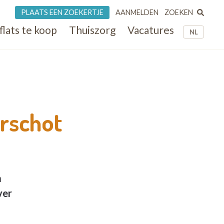
ZOEKEN
PLAATS EEN ZOEKERTJE
AANMELDEN
flats te koop
Thuiszorg
Vacatures
NL
rschot
m
ver