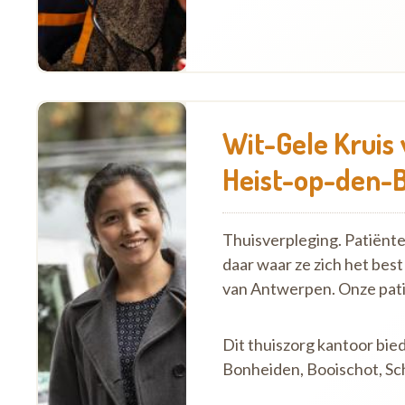
Wit-Gele Kruis
Heist-op-den-
Thuisverpleging. Patiënt
daar waar ze zich het best
van Antwerpen. Onze pat
Dit thuiszorg kantoor bie
Bonheiden, Booischot, Schr