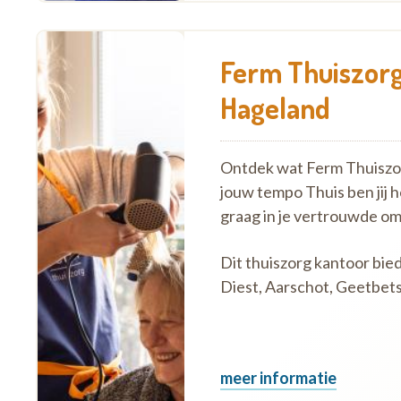
Ferm Thuiszorg
Hageland
Ontdek wat Ferm Thuiszorg
jouw tempo Thuis ben jij 
graag in je vertrouwde o
Dit thuiszorg kantoor bie
Diest, Aarschot, Geetbets, 
meer informatie