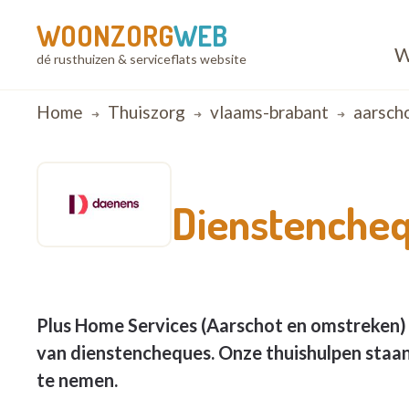
WOONZORG
WEB
W
dé rusthuizen & serviceflats website
Breadcrumb
Home
Thuiszorg
vlaams-brabant
aarsch
Dienstencheq
Plus Home Services (Aarschot en omstreken) 
van dienstencheques. Onze thuishulpen staan 
te nemen.