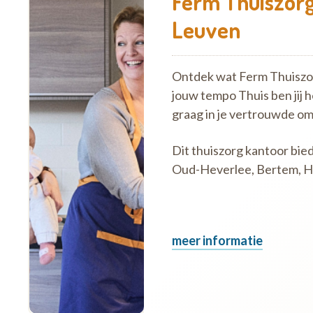
Ferm Thuiszorg
Leuven
Ontdek wat Ferm Thuiszorg
jouw tempo Thuis ben jij 
graag in je vertrouwde o
Dit thuiszorg kantoor bie
Oud-Heverlee, Bertem, Hu
meer informatie