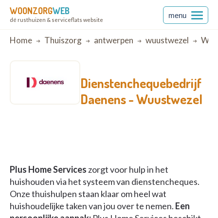
WOONZORG
WEB
menu
dé rusthuizen & serviceflats website
Breadcrumb
Home
Thuiszorg
antwerpen
wuustwezel
Wuu
Dienstenchequebedrijf
Daenens -
Wuustwezel
Plus Home Services
zorgt voor hulp in het
huishouden via het systeem van dienstencheques.
Onze thuishulpen staan klaar om heel wat
huishoudelijke taken van jou over te nemen.
Een
persoonlijke aanpak:
Plus Home Services beschikt