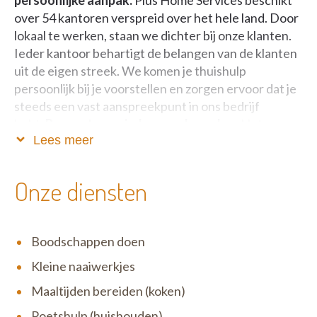
over 54 kantoren verspreid over het hele land. Door
lokaal te werken, staan we dichter bij onze klanten.
Ieder kantoor behartigt de belangen van de klanten
uit de eigen streek. We komen je thuishulp
persoonlijk bij je voorstellen en zorgen ervoor dat je
steeds een vast aanspreekpunt in ons bedrijf
hebt.
Respect voor iedere medewerker:
Het
Lees meer
verbeteren van de levenskwaliteit van onze
medewerkers en onze klanten is voor ons prioritair.
We voorzien een duurzame job, aan een eerlijke
Onze diensten
verloning, met bijkomende voordelen en een
aangepaste opleiding.
Boodschappen doen
Kleine naaiwerkjes
Maaltijden bereiden (koken)
Poetshulp (huishouden)