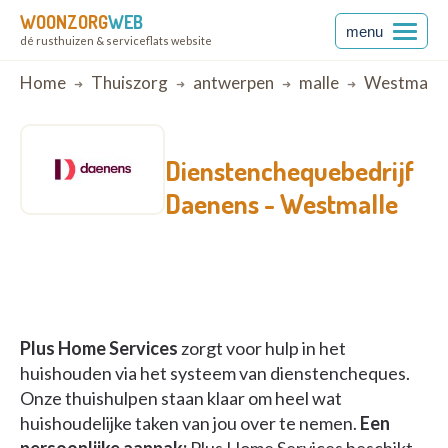
WOONZORG
WEB
menu
dé rusthuizen & serviceflats website
Breadcrumb
Home
Thuiszorg
antwerpen
malle
Westmalle
Dienstenchequebedrijf
Daenens -
Westmalle
Plus Home Services
zorgt voor hulp in het
huishouden via het systeem van dienstencheques.
Onze thuishulpen staan klaar om heel wat
huishoudelijke taken van jou over te nemen.
Een
persoonlijke aanpak:
Plus Home Services beschikt