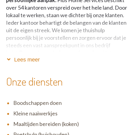
over 54 kantoren verspreid over het hele land. Door
lokaal te werken, staan we dichter bij onze klanten.
Ieder kantoor behartigt de belangen van de klanten
uit de eigen streek. We komen je thuishulp
persoonlijk bij je voorstellen en zorgen ervoor dat je
steeds een vast aanspreekpunt in ons bedrijf
hebt.
Respect voor iedere medewerker:
Het
Lees meer
verbeteren van de levenskwaliteit van onze
medewerkers en onze klanten is voor ons prioritair.
We voorzien een duurzame job, aan een eerlijke
Onze diensten
verloning, met bijkomende voordelen en een
aangepaste opleiding.
Boodschappen doen
Kleine naaiwerkjes
Maaltijden bereiden (koken)
Poetshulp (huishouden)