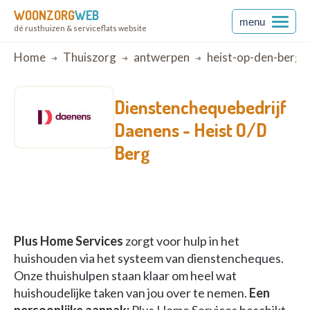
WOONZORG
WEB
menu
dé rusthuizen & serviceflats website
Breadcrumb
Home
Thuiszorg
antwerpen
heist-op-den-berg
Dienstenchequebedrijf
Daenens -
Heist O/D
Berg
Plus Home Services
zorgt voor hulp in het
huishouden via het systeem van dienstencheques.
Onze thuishulpen staan klaar om heel wat
huishoudelijke taken van jou over te nemen.
Een
persoonlijke aanpak:
Plus Home Services beschikt