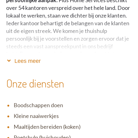
over 54 kantoren verspreid over het hele land. Door
lokaal te werken, staan we dichter bij onze klanten.
Ieder kantoor behartigt de belangen van de klanten
uit de eigen streek. We komen je thuishulp
persoonlijk bij je voorstellen en zorgen ervoor dat je
steeds een vast aanspreekpunt in ons bedrijf
hebt.
Respect voor iedere medewerker:
Het
Lees meer
verbeteren van de levenskwaliteit van onze
medewerkers en onze klanten is voor ons prioritair.
We voorzien een duurzame job, aan een eerlijke
Onze diensten
verloning, met bijkomende voordelen en een
aangepaste opleiding.
Boodschappen doen
Kleine naaiwerkjes
Maaltijden bereiden (koken)
Poetshulp (huishouden)