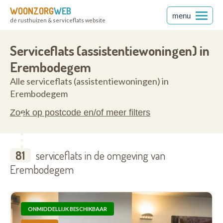
WOONZORG
WEB
menu
dé rusthuizen & serviceflats website
anderen
9320
Serviceflats (assistentiewoningen) in
Erembodegem
Alle serviceflats (assistentiewoningen) in
Erembodegem
Zoek op postcode en/of meer filters
81
serviceflats in de omgeving van
Erembodegem
ONMIDDELLIJK BESCHIKBAAR