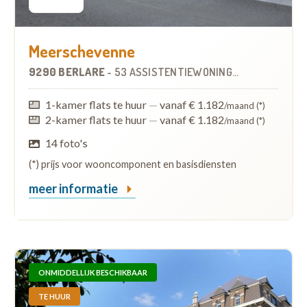
Meerschevenne
9290 BERLARE
-
53 ASSISTENTIEWONINGEN
1-kamer flats te huur
—
vanaf € 1.182
/maand (*)
2-kamer flats te huur
—
vanaf € 1.182
/maand (*)
14 foto's
(*) prijs voor wooncomponent en basisdiensten
meer informatie
ONMIDDELLIJK BESCHIKBAAR
TE HUUR