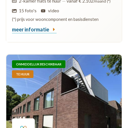
2-kamer flats te huur
—
vanaf € 2.102
/maand (*)
15 foto's
video
(*) prijs voor wooncomponent en basisdiensten
meer informatie
ONMIDDELLIJK BESCHIKBAAR
TE HUUR