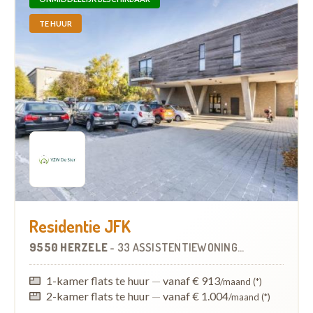
TE HUUR
Residentie JFK
9550 HERZELE
-
33 ASSISTENTIEWONINGEN
1-kamer flats te huur
—
vanaf € 913
/maand (*)
2-kamer flats te huur
—
vanaf € 1.004
/maand (*)