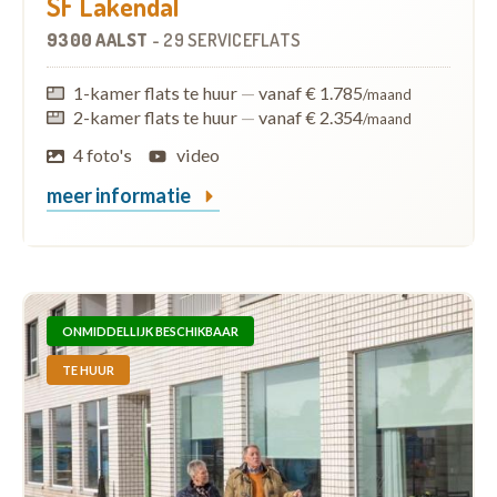
SF Lakendal
9300 AALST
-
29 SERVICEFLATS
1-kamer flats te huur
—
vanaf € 1.785
/maand
2-kamer flats te huur
—
vanaf € 2.354
/maand
4 foto's
video
meer informatie
ONMIDDELLIJK BESCHIKBAAR
TE HUUR