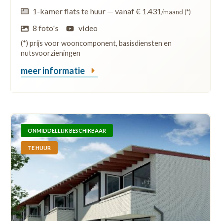
1-kamer flats te huur
—
vanaf € 1.431
/maand (*)
8 foto's
video
(*) prijs voor wooncomponent, basisdiensten en
nutsvoorzieningen
meer informatie
ONMIDDELLIJK BESCHIKBAAR
TE HUUR