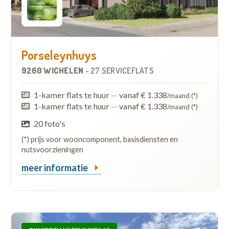
Porseleynhuys
9260 WICHELEN
-
27 SERVICEFLATS
1-kamer flats te huur
—
vanaf € 1.338
/maand (*)
1-kamer flats te huur
—
vanaf € 1.338
/maand (*)
20 foto's
(*) prijs voor wooncomponent, basisdiensten en
nutsvoorzieningen
meer informatie