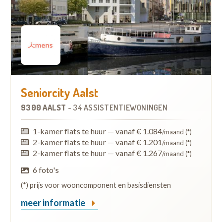
Seniorcity Aalst
9300 AALST
-
34 ASSISTENTIEWONINGEN
1-kamer flats te huur
—
vanaf € 1.084
/maand (*)
2-kamer flats te huur
—
vanaf € 1.201
/maand (*)
2-kamer flats te huur
—
vanaf € 1.267
/maand (*)
6 foto's
(*) prijs voor wooncomponent en basisdiensten
meer informatie