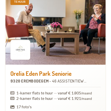
TE HUUR
Orelia Eden Park Seniorie
9320 EREMBODEGEM
-
46 ASSISTENTIEWONINGEN
1-kamer flats te huur
—
vanaf € 1.805
/maand
2-kamer flats te huur
—
vanaf € 1.921
/maand
17 foto's