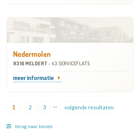
Nedermolen
9310 MELDERT
-
43 SERVICEFLATS
meer informatie
Pagination
…
1
2
3
volgende resultaten
Current page
Page
Page
Next page
terug naar boven