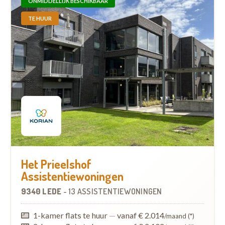
ONMIDDELLIJK BESCHIKBAAR
TE HUUR
Het Prieelshof
Assistentiewoningen
9340 LEDE
-
13 ASSISTENTIEWONINGEN
1-kamer flats te huur
—
vanaf € 2.014
/maand (*)