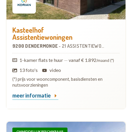
Kasteelhof
Assistentiewoningen
9200 DENDERMONDE
-
21 ASSISTENTIEWONINGEN
1-kamer flats te huur
—
vanaf € 1.892
/maand (*)
13 foto's
video
(*) prijs voor wooncomponent, basisdiensten en
nutsvoorzieningen
meer informatie
ONMIDDELLIJK BESCHIKBAAR