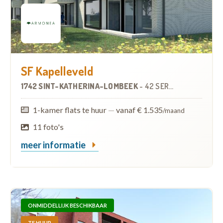
SF Kapelleveld
1742 SINT-KATHERINA-LOMBEEK
-
42 SERVICEFLATS
1-kamer flats te huur
—
vanaf € 1.535
/maand
11 foto's
meer informatie
ONMIDDELLIJK BESCHIKBAAR
TE HUUR