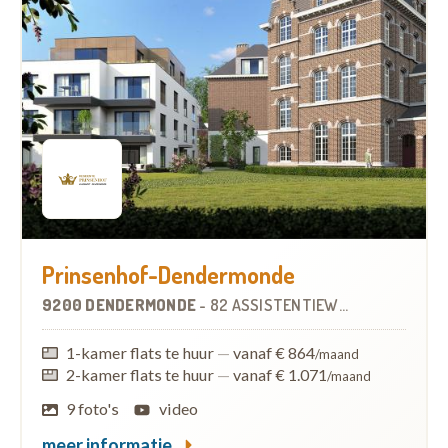
Prinsenhof-Dendermonde
9200 DENDERMONDE
-
82 ASSISTENTIEWONINGEN
1-kamer flats te huur
—
vanaf € 864
/maand
2-kamer flats te huur
—
vanaf € 1.071
/maand
9 foto's
video
meer informatie