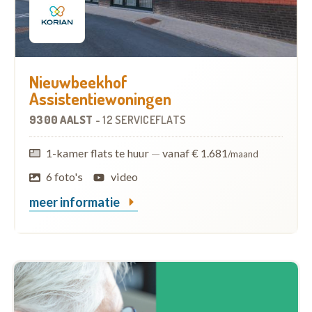
Nieuwbeekhof
Assistentiewoningen
9300 AALST
-
12 SERVICEFLATS
1-kamer flats te huur
—
vanaf € 1.681
/maand
6 foto's
video
meer informatie