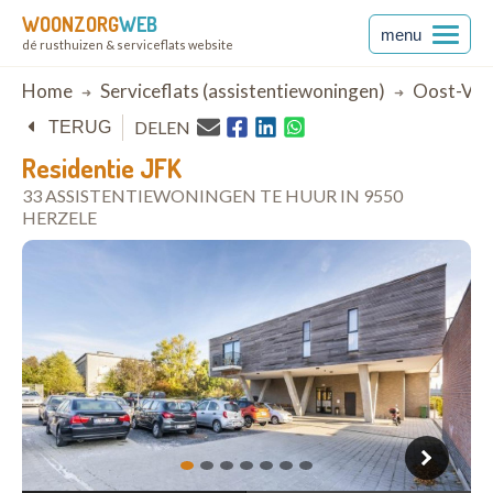
WOONZORG
WEB
menu
dé rusthuizen & serviceflats website
Breadcrumb
Home
Serviceflats (assistentiewoningen)
Oost-Vla
DELEN
TERUG
Residentie JFK
33 ASSISTENTIEWONINGEN TE HUUR IN 9550
HERZELE
open in Google Maps
1
2
3
4
5
6
7