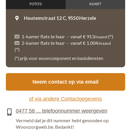
FOTO'S
KAART
Houtemstraat 12 C,
9550 Herzele
1-kamer flats te huur
—
vanaf € 913
(*)
/maand
2-kamer flats te huur
—
vanaf € 1.004
/maand
(*)
(*) prijs voor wooncomponent en basisdiensten
Neem contact op via email
of via andere Contactgegevens
Vermeld dat je dit nummer hebt gevonden op
Woonzorgweb.be. Bedankt!