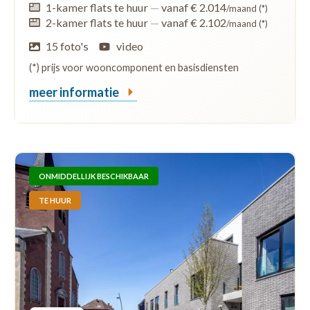
1-kamer flats te huur
—
vanaf € 2.014
/maand (*)
2-kamer flats te huur
—
vanaf € 2.102
/maand (*)
15 foto's
video
(*) prijs voor wooncomponent en basisdiensten
meer informatie
ONMIDDELLIJK BESCHIKBAAR
TE HUUR