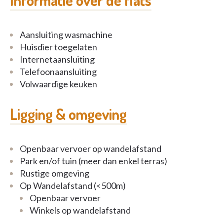
Informatie over de flats
- Parkeergelegenheid & bezoekers welkom
Aansluiting wasmachine
- Sterk in prijs en kwaliteit
Huisdier toegelaten
Internetaansluiting
Telefoonaansluiting
Volwaardige keuken
Ligging & omgeving
Openbaar vervoer op wandelafstand
Park en/of tuin (meer dan enkel terras)
Rustige omgeving
Op Wandelafstand (<500m)
Openbaar vervoer
Winkels op wandelafstand