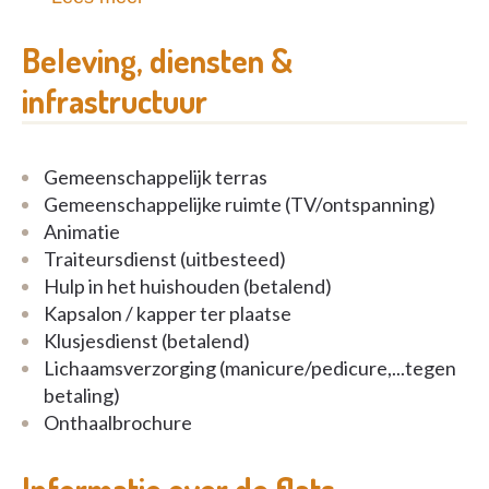
- Volledig uitgeruste flats
met eigen keuken,
Beleving, diensten &
badkamer, leefruimte en zonnig terras
infrastructuur
- Lift en rolstoeltoegankelijke ruimtes
voor
maximale mobiliteit
Gemeenschappelijk terras
- 24/7 noodoproepsysteem
en zorgondersteuning
Gemeenschappelijke ruimte (TV/ontspanning)
op maat
Animatie
Traiteursdienst (uitbesteed)
- Levendige gemeenschap
met warme sociale
Hulp in het huishouden (betalend)
contacten en georganiseerde activiteiten
Kapsalon / kapper ter plaatse
Klusjesdienst (betalend)
- Toplocatie: groene en rustige omgeving
, vlakbij
Lichaamsverzorging (manicure/pedicure,...tegen
winkels, openbaar vervoer en huisartsen
betaling)
Onthaalbrochure
- Extra diensten op aanvraag
: poetshulp, warme
maaltijden, strijkdienst, enz.