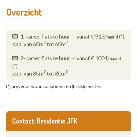
Overzicht
1-kamer flats te huur
—
vanaf € 913
(*)
/maand
2
2
opp. van 60m
tot 60m
2-kamer flats te huur
—
vanaf € 1004
/maand
(*)
2
2
opp. van 80m
tot 80m
(*) prijs voor wooncomponent en (basis)diensten
Contact: Residentie JFK