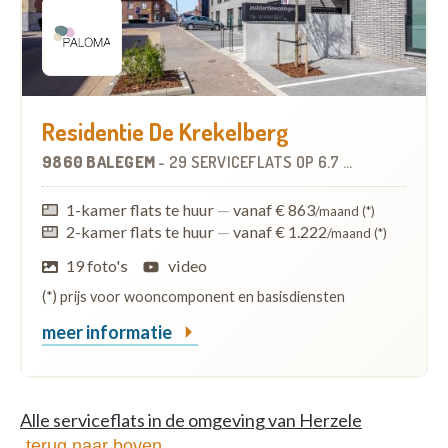
Residentie De Krekelberg
9860 BALEGEM
-
29 SERVICEFLATS
OP
6.7 KM
1-kamer flats te huur
—
vanaf € 863
/maand (*)
2-kamer flats te huur
—
vanaf € 1.222
/maand (*)
19 foto's
video
(*) prijs voor wooncomponent en basisdiensten
meer informatie
Alle serviceflats in de omgeving van Herzele
terug naar boven