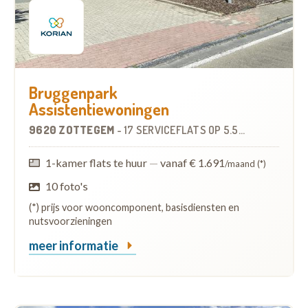
Bruggenpark
Assistentiewoningen
9620 ZOTTEGEM
-
17 SERVICEFLATS
OP
5.5 KM
1-kamer flats te huur
—
vanaf € 1.691
/maand (*)
10 foto's
(*) prijs voor wooncomponent, basisdiensten en
nutsvoorzieningen
meer informatie