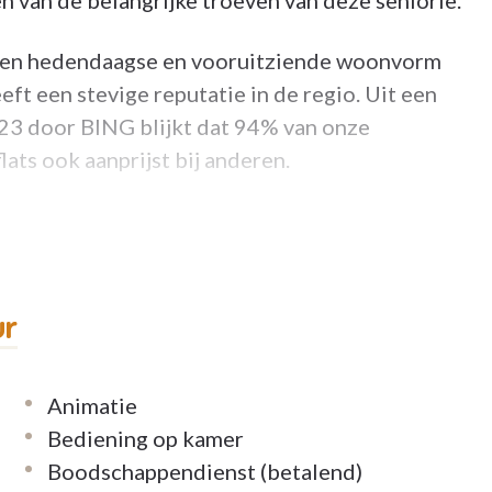
n van de belangrijke troeven van deze seniorie.
n een hedendaagse en vooruitziende woonvorm
ft een stevige reputatie in de regio. Uit een
23 door BING blijkt dat 94% van onze
lats ook aanprijst bij anderen.
k? Dat kan dankzij:
euken
ur
lijke ruimtes
Animatie
Bediening op kamer
Boodschappendienst (betalend)