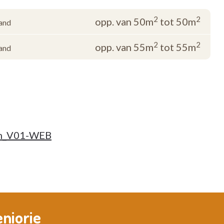
2
2
opp. van 50m
tot 50m
and
2
2
opp. van 55m
tot 55m
and
mm_V01-WEB
eniorie