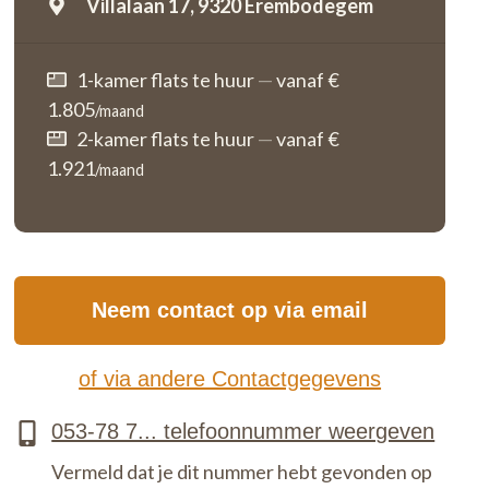
Villalaan 17,
9320 Erembodegem
1-kamer flats te huur
—
vanaf €
1.805
/maand
2-kamer flats te huur
—
vanaf €
1.921
/maand
Neem contact op via email
of via andere Contactgegevens
Vermeld dat je dit nummer hebt gevonden op