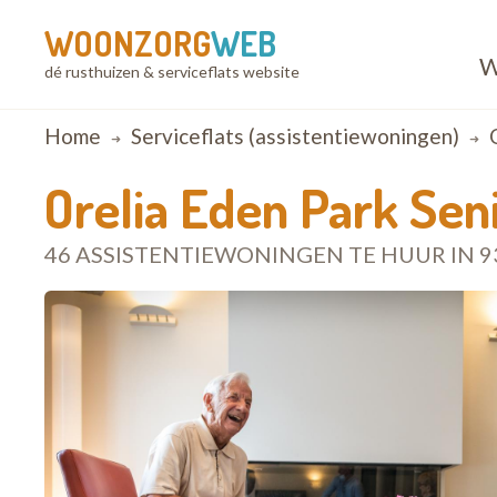
WOONZORG
WEB
W
dé rusthuizen & serviceflats website
Breadcrumb
Home
Serviceflats (assistentiewoningen)
Orelia Eden Park Sen
46 ASSISTENTIEWONINGEN TE HUUR IN