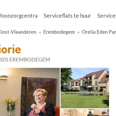
oonzorgcentra
Serviceflats te huur
Service
Oost-Vlaanderen
Erembodegem
Orelia Eden Par
iorie
 9320 EREMBODEGEM