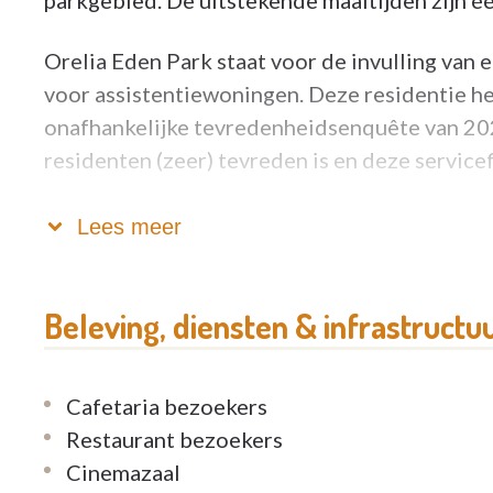
parkgebied. De uitstekende maaltijden zijn éé
Orelia Eden Park staat voor de invulling va
voor assistentiewoningen. Deze residentie hee
onafhankelijke tevredenheidsenquête van 20
residenten (zeer) tevreden is en deze servicef
Zorgeloos ouder worden in Seniorie Eden Par
Lees meer
professionele zorgverlening
dagelijks vers bereide maaltijden uit eigen k
Beleving, diensten & infrastructu
aangename O'Bistro, salon, en gemeenschappe
gezellig tuinterras en parktuin met vijver
Cafetaria bezoekers
ruime lichte flats met terras
Restaurant bezoekers
boodschappendienst en vervoer
Cinemazaal