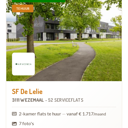
TE HUUR
SF De Lelie
3111 WEZEMAAL
-
52 SERVICEFLATS
2-kamer flats te huur
—
vanaf € 1.717
/maand
7 foto's