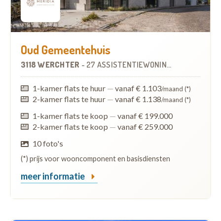
Oud Gemeentehuis
3118 WERCHTER
-
27 ASSISTENTIEWONINGEN
1-kamer flats te huur
—
vanaf € 1.103
/maand (*)
2-kamer flats te huur
—
vanaf € 1.138
/maand (*)
1-kamer flats te koop
—
vanaf € 199.000
2-kamer flats te koop
—
vanaf € 259.000
10 foto's
(*) prijs voor wooncomponent en basisdiensten
meer informatie