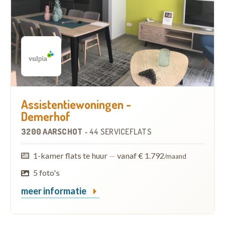
Assistentiewoningen -
Demerhof
3200 AARSCHOT
-
44 SERVICEFLATS
1-kamer flats te huur
—
vanaf € 1.792
/maand
5 foto's
meer informatie