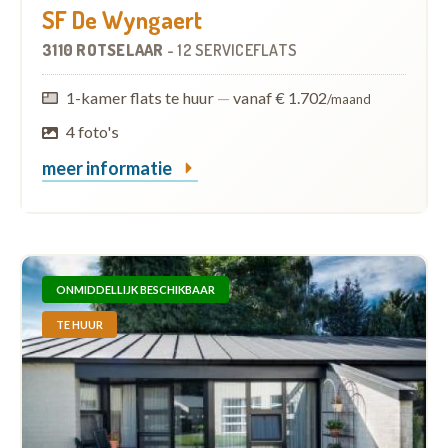
SF De Wyngaert
3110 ROTSELAAR
-
12 SERVICEFLATS
1-kamer flats te huur
—
vanaf € 1.702
/maand
4 foto's
meer informatie
ONMIDDELLIJK BESCHIKBAAR
TE HUUR