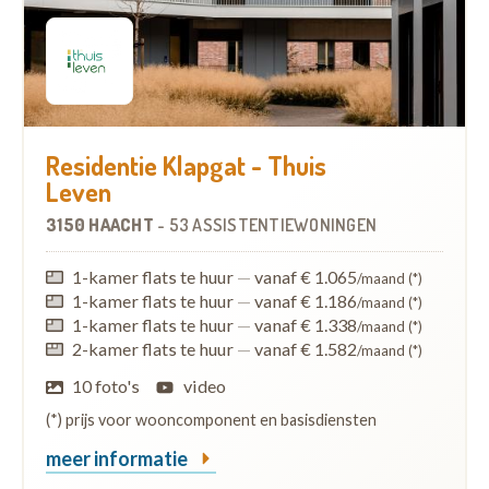
Residentie Klapgat - Thuis
Leven
3150 HAACHT
-
53 ASSISTENTIEWONINGEN
1-kamer flats te huur
—
vanaf € 1.065
/maand (*)
1-kamer flats te huur
—
vanaf € 1.186
/maand (*)
1-kamer flats te huur
—
vanaf € 1.338
/maand (*)
2-kamer flats te huur
—
vanaf € 1.582
/maand (*)
10 foto's
video
(*) prijs voor wooncomponent en basisdiensten
meer informatie