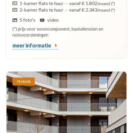
1-kamer flats te huur
—
vanaf € 1.802
/maand (*)
2-kamer flats te huur
—
vanaf € 2.343
/maand (*)
5 foto's
video
(*) prijs voor wooncomponent, basisdiensten en
nutsvoorzieningen
meer informatie
TE HUUR