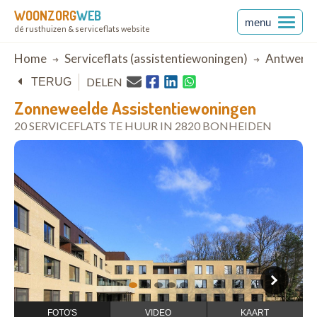
WOONZORG
WEB
menu
dé rusthuizen & serviceflats website
Breadcrumb
Home
Serviceflats (assistentiewoningen)
Antwerp
DELEN
TERUG
Zonneweelde Assistentiewoningen
20 SERVICEFLATS TE HUUR IN 2820 BONHEIDEN
open in Google Maps
1
2
3
4
5
FOTO'S
VIDEO
KAART