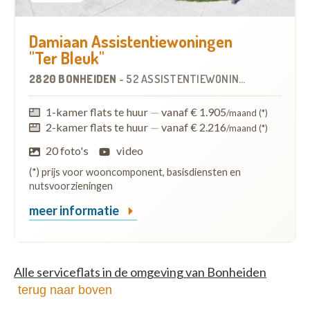
Damiaan Assistentiewoningen
"Ter Bleuk"
2820 BONHEIDEN
-
52 ASSISTENTIEWONINGEN
OP
2.3 KM
1-kamer flats te huur
—
vanaf € 1.905
/maand (*)
2-kamer flats te huur
—
vanaf € 2.216
/maand (*)
20 foto's
video
(*) prijs voor wooncomponent, basisdiensten en
nutsvoorzieningen
meer informatie
Alle serviceflats in de omgeving van Bonheiden
terug naar boven