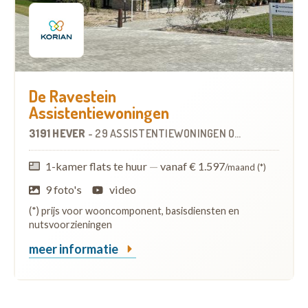
De Ravestein
Assistentiewoningen
3191 HEVER
-
29 ASSISTENTIEWONINGEN
OP
2.8 KM
1-kamer flats te huur
—
vanaf € 1.597
/maand (*)
9 foto's
video
(*) prijs voor wooncomponent, basisdiensten en
nutsvoorzieningen
meer informatie