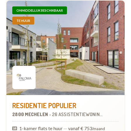
ONMIDDELLIJK BESCHIKBAAR
TE HUUR
RESIDENTIE POPULIER
2800 MECHELEN
-
26 ASSISTENTIEWONINGEN
OP
7.9 KM
1-kamer flats te huur
—
vanaf € 753
/maand