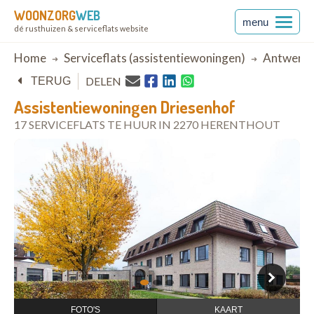
WOONZORG
WEB
menu
dé rusthuizen & serviceflats website
Breadcrumb
Home
Serviceflats (assistentiewoningen)
Antwerp
DELEN
TERUG
Assistentiewoningen Driesenhof
17 SERVICEFLATS TE HUUR IN 2270 HERENTHOUT
open in Google Maps
1
2
3
FOTO'S
KAART