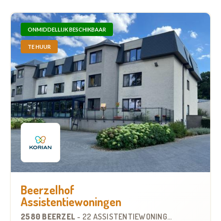
ONMIDDELLIJK BESCHIKBAAR
TE HUUR
Beerzelhof
Assistentiewoningen
2580 BEERZEL
-
22 ASSISTENTIEWONINGEN
OP
10.1 KM