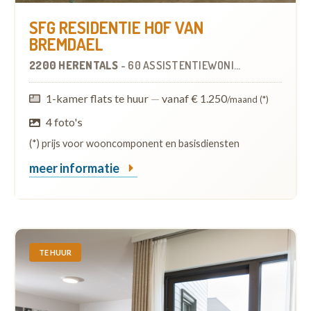
SFG RESIDENTIE HOF VAN
BREMDAEL
2200 HERENTALS
-
60 ASSISTENTIEWONINGEN
OP
6.7 KM
1-kamer flats te huur
—
vanaf € 1.250
/maand (*)
4 foto's
(*) prijs voor wooncomponent en basisdiensten
meer informatie
TE HUUR