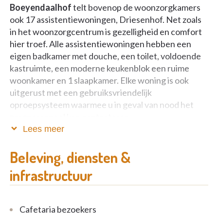
Boeyendaalhof
telt bovenop de woonzorgkamers
ook 17 assistentiewoningen, Driesenhof. Net zoals
in het woonzorgcentrum is gezelligheid en comfort
hier troef. Alle assistentiewoningen hebben een
eigen badkamer met douche, een toilet, voldoende
kastruimte, een moderne keukenblok een ruime
woonkamer en 1 slaapkamer. Elke woning is ook
uitgerust met een gebruiksvriendelijk
oproepsysteem waarmee u in geval van nood het
zorgpersoneel kan contacteren .
Lees meer
ACTIVITEITEN
Beleving, diensten &
Driesenhof wordt van het woonzorgcentrum
infrastructuur
gescheiden door een bloemrijke binnentuin met
petanquebaan. Uiteraard is deze tuin ook
toegankelijk voor u als bewoner. U bent zelfs
Cafetaria bezoekers
uitgenodigd om deel te nemen aan de activiteiten en