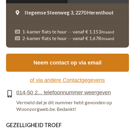
Itegemse Steenweg 3,
2270 Herenthout
1-kamer flats te huur
—
vanaf € 1.153
/maand
2-kamer flats te huur
—
vanaf € 1.678
/maand
Neem contact op via email
of via andere Contactgegevens
Vermeld dat je dit nummer hebt gevonden op
Woonzorgweb.be. Bedankt!
GEZELLIGHEID TROEF