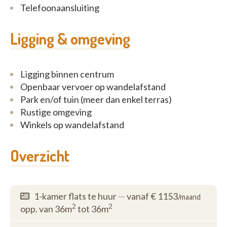
Voor wie van wandelen houdt is het Merodebos de
Telefoonaansluiting
absolute meerwaarde van de omgeving.
Ligging & omgeving
Ligging binnen centrum
Openbaar vervoer op wandelafstand
Park en/of tuin (meer dan enkel terras)
Rustige omgeving
Winkels op wandelafstand
Overzicht
1-kamer flats te huur
—
vanaf € 1153
/maand
2
2
opp. van 36m
tot 36m