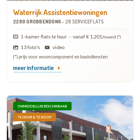
Waterrijk Assistentiewoningen
2280 GROBBENDONK
-
28 SERVICEFLATS
1-kamer flats te huur
—
vanaf € 1.201
/maand (*)
13 foto's
video
(*) prijs voor wooncomponent en basisdiensten
meer informatie
ONMIDDELLIJK BESCHIKBAAR
TE HUUR & TE KOOP