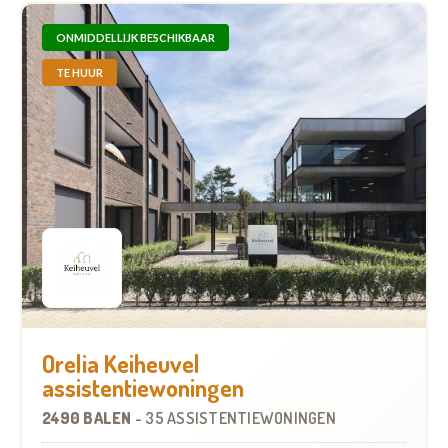
ONMIDDELLIJK BESCHIKBAAR
TE HUUR
Orelia Keiheuvel
assistentiewoningen
2490 BALEN
-
35 ASSISTENTIEWONINGEN