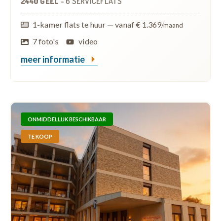
2440 GEEL
-
6 SERVICEFLATS
1-kamer flats te huur
—
vanaf € 1.369
/maand
7 foto's
video
meer informatie
ONMIDDELLIJK BESCHIKBAAR
TE KOOP