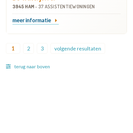
3945 HAM
-
37 ASSISTENTIEWONINGEN
meer informatie
Pagination
1
2
3
volgende resultaten
Current page
Page
Page
Next page
terug naar boven