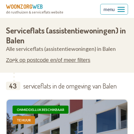
WOONZORG
WEB
menu
dé rusthuizen & serviceflats website
en
2490
Serviceflats (assistentiewoningen) in
Balen
Alle serviceflats (assistentiewoningen) in Balen
Zoek op postcode en/of meer filters
43
serviceflats in de omgeving van Balen
ONMIDDELLIJK BESCHIKBAAR
TE HUUR