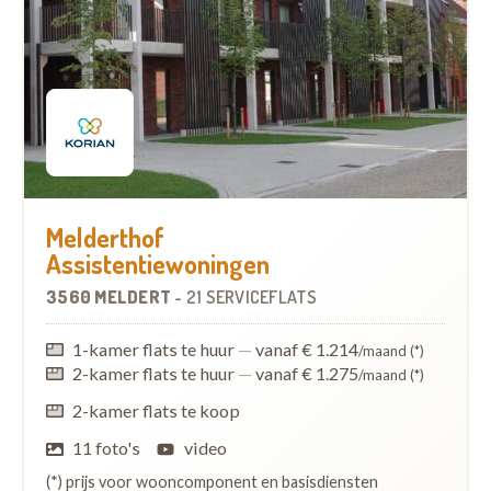
Melderthof
Assistentiewoningen
3560 MELDERT
-
21 SERVICEFLATS
1-kamer flats te huur
—
vanaf € 1.214
/maand (*)
2-kamer flats te huur
—
vanaf € 1.275
/maand (*)
2-kamer flats te koop
11 foto's
video
(*) prijs voor wooncomponent en basisdiensten