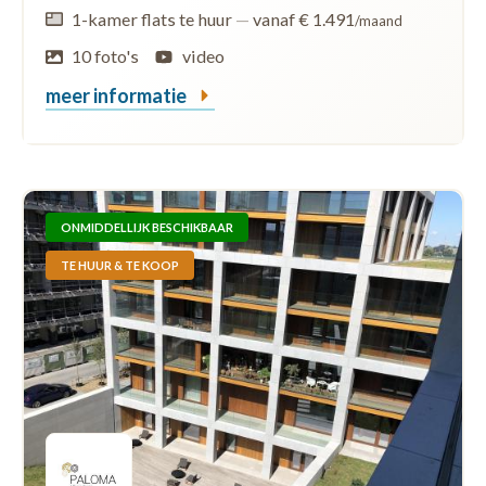
1-kamer flats te huur
—
vanaf € 1.491
/maand
10 foto's
video
meer informatie
ONMIDDELLIJK BESCHIKBAAR
TE HUUR & TE KOOP