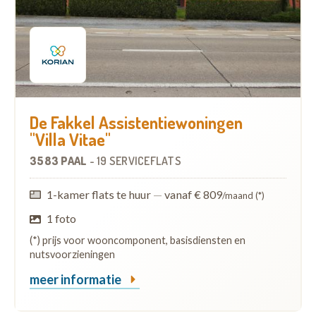
De Fakkel Assistentiewoningen
"Villa Vitae"
3583 PAAL
-
19 SERVICEFLATS
1-kamer flats te huur
—
vanaf € 809
/maand (*)
1 foto
(*) prijs voor wooncomponent, basisdiensten en
nutsvoorzieningen
meer informatie