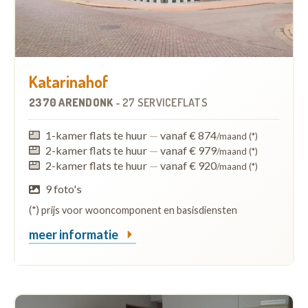
Katarinahof
2370 ARENDONK
-
27 SERVICEFLATS
1-kamer flats te huur
—
vanaf € 874
/maand (*)
2-kamer flats te huur
—
vanaf € 979
/maand (*)
2-kamer flats te huur
—
vanaf € 920
/maand (*)
9 foto's
(*) prijs voor wooncomponent en basisdiensten
meer informatie