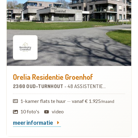
Orelia Residentie Groenhof
2360 OUD-TURNHOUT
-
48 ASSISTENTIEWONINGEN
1-kamer flats te huur
—
vanaf € 1.925
/maand
10 foto's
video
meer informatie