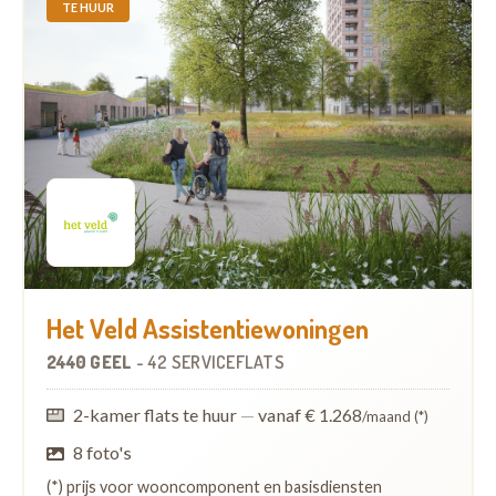
TE HUUR
Het Veld Assistentiewoningen
2440 GEEL
-
42 SERVICEFLATS
2-kamer flats te huur
—
vanaf € 1.268
/maand (*)
8 foto's
(*) prijs voor wooncomponent en basisdiensten