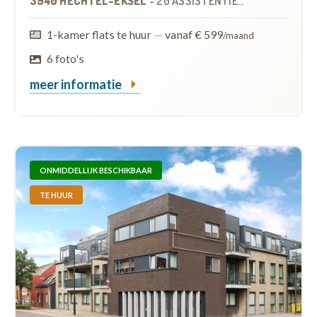
3940 HECHTEL-EKSEL
-
20 ASSISTENTIEWONINGEN
1-kamer flats te huur
—
vanaf € 599
/maand
6 foto's
meer informatie
ONMIDDELLIJK BESCHIKBAAR
TE HUUR