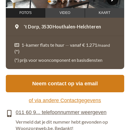
1
2
3
4
5
6
7
FOTO'S
VIDEO
KAART
't Dorp,
3530 Houthalen-Helchteren
1-kamer flats te huur
—
vanaf € 1.271
/maand
(*)
(*) prijs voor wooncomponent en basisdiensten
Neem contact op via email
of via andere Contactgegevens
Vermeld dat je dit nummer hebt gevonden op
Woonzorgweb.be. Bedankt!