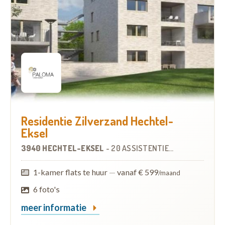
Residentie Zilverzand Hechtel-
Eksel
3940 HECHTEL-EKSEL
-
20 ASSISTENTIEWONINGEN
OP
7
1-kamer flats te huur
—
vanaf € 599
/maand
6 foto's
meer informatie