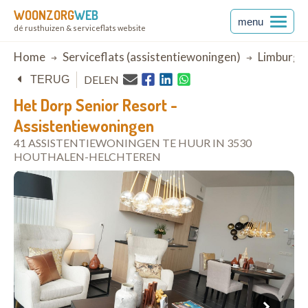
WOONZORG
WEB
menu
dé rusthuizen & serviceflats website
Breadcrumb
Home
Serviceflats (assistentiewoningen)
Limburg
DELEN
TERUG
Het Dorp Senior Resort -
Assistentiewoningen
41 ASSISTENTIEWONINGEN TE HUUR IN 3530
HOUTHALEN-HELCHTEREN
open in Google Maps