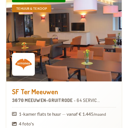
TE HUUR & TE KOOP
SF Ter Meeuwen
3670 MEEUWEN-GRUITRODE
-
64 SERVICEFLATS
OP
10.7
1-kamer flats te huur
—
vanaf € 1.445
/maand
4 foto's