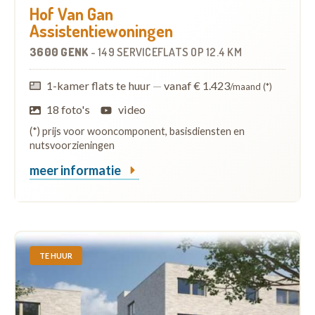
Hof Van Gan
Assistentiewoningen
3600 GENK
-
149 SERVICEFLATS
OP
12.4 KM
1-kamer flats te huur
—
vanaf € 1.423
/maand (*)
18 foto's
video
(*) prijs voor wooncomponent, basisdiensten en
nutsvoorzieningen
meer informatie
TE HUUR