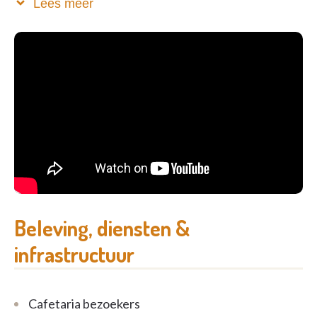
Lees meer
overheid.
Voor uw veiligheid zijn er nauwelijks trappen en zijn
er leuningen en handgrepen voor verplaatsingen in
het gebouw. Naast een gegarandeerde
brandveiligheid is er een noodoproepsysteem,
waarbij dag en nacht iemand beschikbaar is. Het
hele gebouw is rolstoeltoegankelijk en er zijn
aangepaste liften.
Voor de ondersteuning van uw sociale contacten
zijn er gemeenschappelijke ontmoetingsruimtes en
worden er activiteiten georganiseerd.
Beleving, diensten &
U voelt zich bij ons thuis zoals op hotel !
infrastructuur
Cafetaria bezoekers