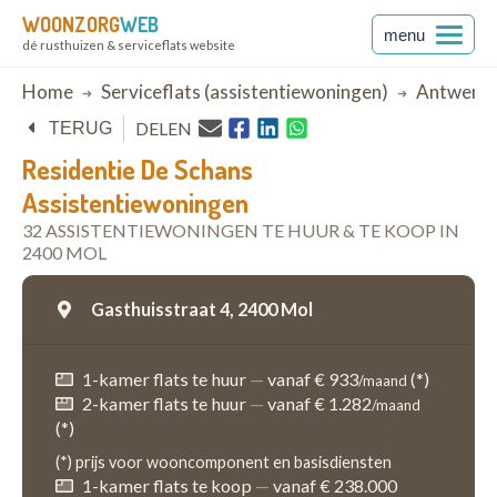
WOONZORG
WEB
menu
dé rusthuizen & serviceflats website
Breadcrumb
Home
Serviceflats (assistentiewoningen)
Antwerp
DELEN
TERUG
Residentie De Schans
Assistentiewoningen
32 ASSISTENTIEWONINGEN TE HUUR & TE KOOP IN
2400 MOL
Gasthuisstraat 4,
2400 Mol
1-kamer flats te huur
—
vanaf € 933
(*)
/maand
2-kamer flats te huur
—
vanaf € 1.282
/maand
(*)
(*) prijs voor wooncomponent en basisdiensten
1-kamer flats te koop
—
vanaf € 238.000