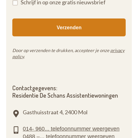
Schrijf in op onze gratis nieuwsbrief
een vrijblijvende persoonlijke rondleiding!
Momenteel zijn er geen woningen te huur maar
laat u vrijblijvend registreren op onze wachtlijst!
De dagprijs begint vanaf € 30,69/dag!
Er zijn nog enkele assistentiewoningen te koop.
Door op verzenden te drukken, accepteer je onze
privacy
policy
.
Contactgegevens:
Residentie De Schans Assistentiewoningen
Gasthuisstraat 4,
2400 Mol