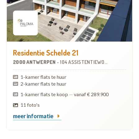
Residentie Schelde 21
2000 ANTWERPEN
-
104 ASSISTENTIEWONINGEN
OP
3.2 
1-kamer flats te huur
2-kamer flats te huur
1-kamer flats te koop
—
vanaf € 289.900
11 foto's
meer informatie