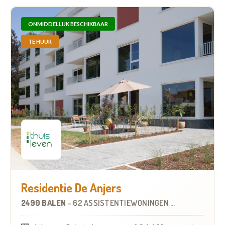
ONMIDDELLIJK BESCHIKBAAR
TE HUUR
Residentie De Anjers
2490 BALEN
-
62 ASSISTENTIEWONINGEN
OP
4.3 KM