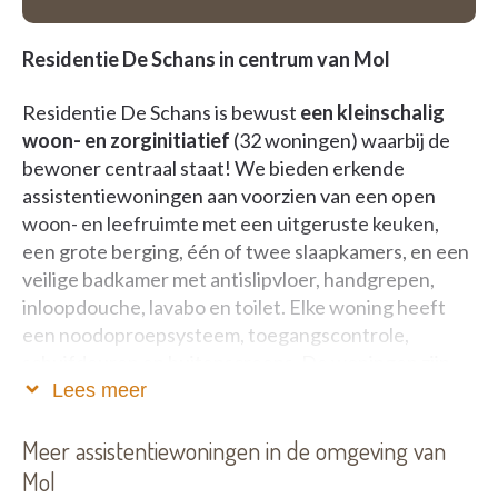
Residentie De Schans in centrum van Mol
Residentie De Schans is bewust
een kleinschalig
woon- en zorginitiatief
(32 woningen) waarbij de
bewoner centraal staat! We bieden erkende
assistentiewoningen aan voorzien van een open
woon- en leefruimte met een uitgeruste keuken,
een grote berging, één of twee slaapkamers, en een
veilige badkamer met antislipvloer, handgrepen,
inloopdouche, lavabo en toilet. Elke woning heeft
een noodoproepsysteem, toegangscontrole,
schuifdeuren en buitenscreens. De woningen zijn
geschilderd en voorzien van glasgordijnen en
Lees meer
vliegenramen.
Meer assistentiewoningen in de omgeving van
Autostaanplaatsen en/of extra bergruimte in de
Mol