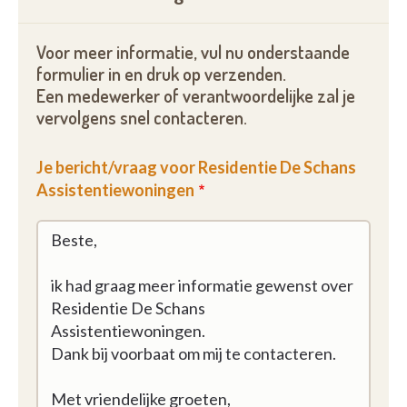
talrijke voorzieningen
in eigen huis,
zoals onze
gezelschapsruimte. Dit is dé plek om uw dag al goed
Voor meer informatie, vul nu onderstaande
te beginnen. Dit is de gemeenschappelijke “living”
formulier in en druk op verzenden.
die enkel toegankelijk is voor de bewoners en
Een medewerker of verantwoordelijke zal je
zijn/haar familie en/of vrienden. Hier kan u zich
vervolgens snel contacteren.
individueel ontspannen bij de haard (krant/boek
lezen, iets drinken), eens bijpraten met de
Je bericht/vraag voor Residentie De Schans
medebewoners of gezamenlijk een gezelschapsspel
Assistentiewoningen
spelen of tv kijken. In de zomer kan men genieten
van de zon achter op het terras. Op de gelijkvloers
bevindt er zich een schoonheidssalon, een
gemeenschappelijke wasserette en voor de
sportievelingen onder ons is er een fitnesshoek
voorzien.
Astrid, de woonassistente, is dé perfecte
gastvrouw. Zij is
uw aanspreekpunt
voor het
coördineren van zorg en diensten en het