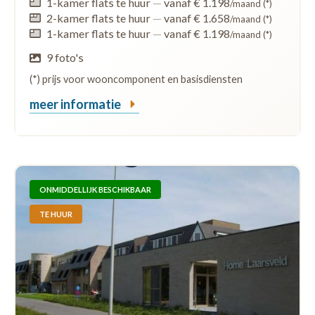
1-kamer flats te huur
—
vanaf € 1.198
/maand (*)
2-kamer flats te huur
—
vanaf € 1.658
/maand (*)
1-kamer flats te huur
—
vanaf € 1.198
/maand (*)
9 foto's
(*) prijs voor wooncomponent en basisdiensten
meer informatie
ONMIDDELLIJK BESCHIKBAAR
TE HUUR