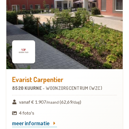
Evarist Carpentier
8520 KUURNE
-
WOONZORGCENTRUM (WZC)
vanaf € 1.907
(62,69
)
/maand
/dag
4 foto's
meer informatie