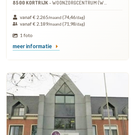
8500 KORTRIJK
-
WOONZORGCENTRUM (WZC)
vanaf € 2.265
(74,46
)
/maand
/dag
vanaf € 2.189
(71,98
)
/maand
/dag
1 foto
meer informatie