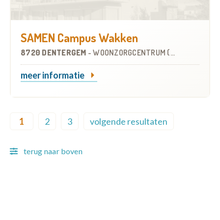
SAMEN Campus Wakken
8720 DENTERGEM
-
WOONZORGCENTRUM (WZC)
meer informatie
Pagination
1
2
3
volgende resultaten
Current page
Page
Page
Next page
terug naar boven