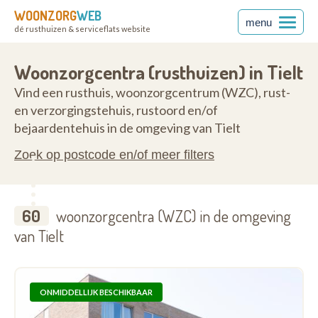
WOONZORG
WEB
menu
dé rusthuizen & serviceflats website
ren
8700
Woonzorgcentra (rusthuizen) in Tielt
Vind een rusthuis, woonzorgcentrum (WZC), rust-
en verzorgingstehuis, rustoord en/of
bejaardentehuis in de omgeving van Tielt
Zoek op postcode en/of meer filters
60
woonzorgcentra (WZC) in de omgeving
van Tielt
ONMIDDELLIJK BESCHIKBAAR