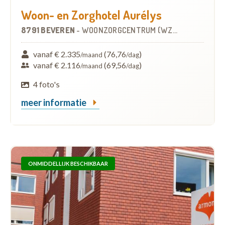
Woon- en Zorghotel Aurélys
8791 BEVEREN
-
WOONZORGCENTRUM (WZC)
vanaf € 2.335
(76,76
)
/maand
/dag
vanaf € 2.116
(69,56
)
/maand
/dag
4 foto's
meer informatie
ONMIDDELLIJK BESCHIKBAAR