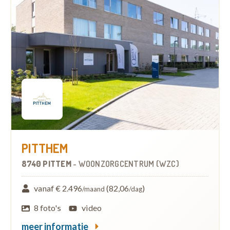
PITTHEM
8740 PITTEM
-
WOONZORGCENTRUM (WZC)
vanaf € 2.496
(82,06
)
/maand
/dag
8 foto's
video
meer informatie