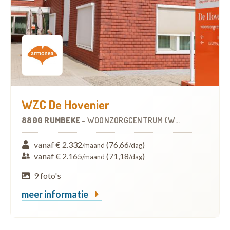
WZC De Hovenier
8800 RUMBEKE
-
WOONZORGCENTRUM (WZC)
vanaf € 2.332
(76,66
)
/maand
/dag
vanaf € 2.165
(71,18
)
/maand
/dag
9 foto's
meer informatie