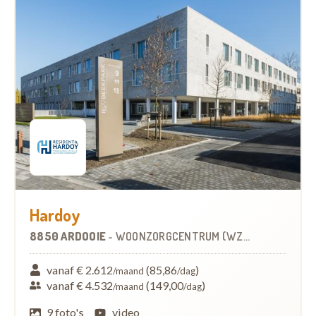
Hardoy
8850 ARDOOIE
-
WOONZORGCENTRUM (WZC)
vanaf € 2.612
(85,86
)
/maand
/dag
vanaf € 4.532
(149,00
)
/maand
/dag
9 foto's
video