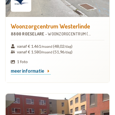
Woonzorgcentrum Westerlinde
8800 ROESELARE
-
WOONZORGCENTRUM (WZC)
vanaf € 1.461
(48,02
)
/maand
/dag
vanaf € 1.580
(51,96
)
/maand
/dag
1 foto
meer informatie