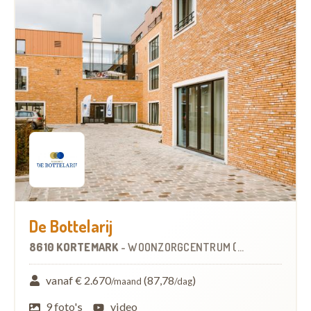
De Bottelarij
8610 KORTEMARK
-
WOONZORGCENTRUM (WZC)
vanaf € 2.670
(87,78
)
/maand
/dag
9 foto's
video