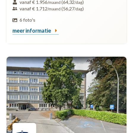
vanaf € 1.956
(64,32
)
/maand
/dag
vanaf € 1.712
(56,27
)
/maand
/dag
6 foto's
meer informatie