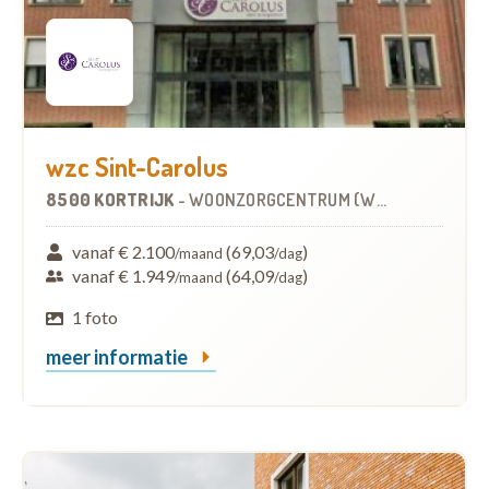
wzc Sint-Carolus
8500 KORTRIJK
-
WOONZORGCENTRUM (WZC)
vanaf € 2.100
(69,03
)
/maand
/dag
vanaf € 1.949
(64,09
)
/maand
/dag
1 foto
meer informatie