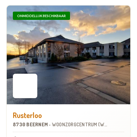
ONMIDDELLIJK BESCHIKBAAR
Rusterloo
8730 BEERNEM
-
WOONZORGCENTRUM (WZC)