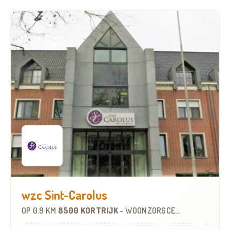
wzc Sint-Carolus
OP
0.9 KM
8500 KORTRIJK
-
WOONZORGCENTRUM (WZC)