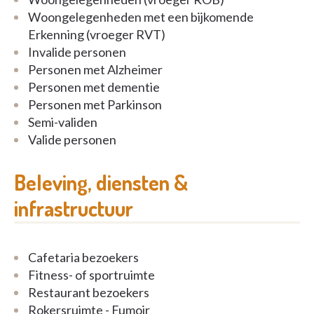
Woongelegenheden met een bijkomende
Woon- en Zorghotel H. Hart biedt verschillende
Erkenning (vroeger RVT)
troeven:
Invalide personen
Personen met Alzheimer
een huiselijk en gezellig kader;
Personen met dementie
een sterke en professionele
Personen met Parkinson
personeelsomkadering;
Semi-validen
een multidisciplinaire zorgverstrekking.
Valide personen
Het Woon - en Zorghotel H. Hart maakt deel uit van
Beleving, diensten &
de overkoepelende organisatie 'Zorggroep H. Hart',
die over een groot aanbod aan zorg- en
infrastructuur
dienstverlening beschikt.
Cafetaria bezoekers
Fitness- of sportruimte
Restaurant bezoekers
Rokersruimte - Fumoir