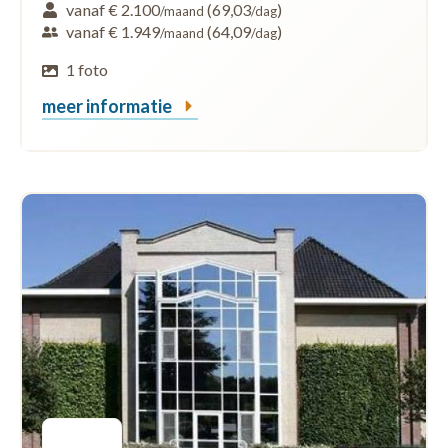
vanaf € 2.100
(69,03
)
/maand
/dag
vanaf € 1.949
(64,09
)
/maand
/dag
1 foto
meer informatie