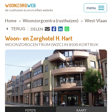
WOONZORG
WEB
menu
dé rusthuizen & serviceflats website
Breadcrumb
Home
Woonzorgcentra (rusthuizen)
West-Vlaande
DELEN
TERUG
Woon- en Zorghotel H. Hart
WOONZORGCENTRUM (WZC) IN 8500 KORTRIJK
open in Google Maps
FOTO'S
KAART