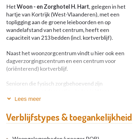
Het
Woon - en Zorghotel H. Hart
, gelegen in het
hartje van Kortrijk (West-Vlaanderen), met een
topligging aan de groene leieboorden en op
wandelafstand van het centrum, heeft een
capaciteit van 213 bedden (incl. kortverblijf).
Naast het woonzorgcentrum vindt u hier ook een
dagverzorgingscentrum en een centrum voor
(oriënterend) kortverblijf.
Senioren die fysisch zorgbehoevend zijn
of personen met dementie, vinden in Woon- en
Zorghotel H. Hart een permanent verblijf met zorg
Lees meer
op maat. Centraal staan de individuele noden en
verlangens van de bewoners.
Verblijfstypes & toegankelijkheid
Binnen het grotere geheel streven wij naar
kleinschaligheid en zorg op maat.
Woongelegenheden (vroeger ROB)