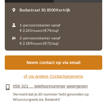
Budastraat 30,
8500 Kortrijk
1-persoonskamer vanaf
€ 2.265
(€74
)
/maand
/dag
2-persoonskamer vanaf
€ 2.189
(€72
)
/maand
/dag
Neem contact op via email
of via andere Contactgegevens
Vermeld dat je dit nummer hebt gevonden op
Woonzorgweb.be. Bedankt!