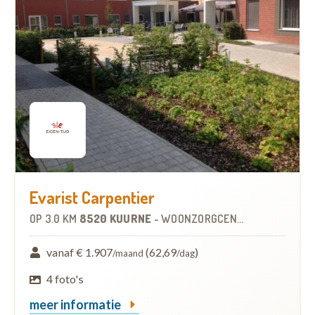
Evarist Carpentier
OP
3.0 KM
8520 KUURNE
-
WOONZORGCENTRUM (WZC)
vanaf € 1.907
(62,69
)
/maand
/dag
4 foto's
meer informatie