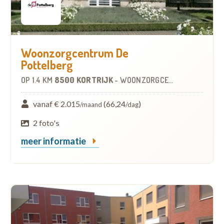
Woonzorgcentrum De
Pottelberg
OP
1.4 KM
8500 KORTRIJK
-
WOONZORGCENTRUM (WZC)
vanaf € 2.015
(66,24
)
/maand
/dag
2 foto's
meer informatie