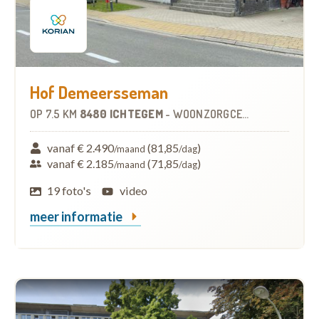
Hof Demeersseman
OP
7.5 KM
8480 ICHTEGEM
-
WOONZORGCENTRUM (WZC)
vanaf € 2.490
(81,85
)
/maand
/dag
vanaf € 2.185
(71,85
)
/maand
/dag
19 foto's
video
meer informatie