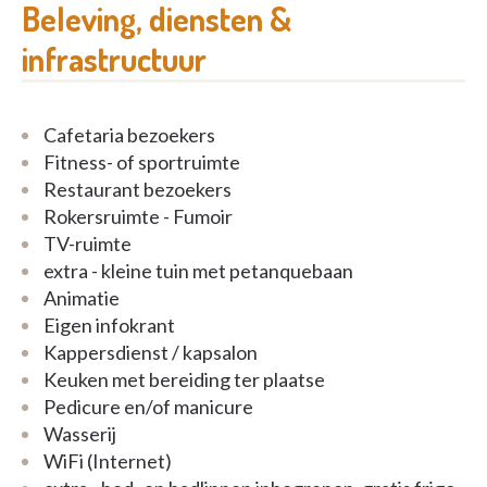
In het woonzorgcentrum beschikt elke resident
Beleving, diensten &
over een eigen bemeubelde kamer (hoog-laag bed,
infrastructuur
nachtkastje, tafel met stoel, kleerkast met frigo,
commode, relaxzetel en TV-toestel). Om een
vertrouwde omgeving te creëren, mogen de
Cafetaria bezoekers
bewoners kleine meubels en decoratievoorwerpen
Fitness- of sportruimte
meebrengen. Familie en vrienden ontvangen kan op
Restaurant bezoekers
de kamer. Maar ook de gezellige leefruimtes en de
Rokersruimte - Fumoir
toegankelijke brasserie zijn ideaal om mensen te
TV-ruimte
verwelkomen.
extra - kleine tuin met petanquebaan
Animatie
Eigen infokrant
Kappersdienst / kapsalon
Keuken met bereiding ter plaatse
Pedicure en/of manicure
Wasserij
WiFi (Internet)