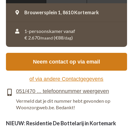
Brouwersplein 1,
8610 Kortemark
1-persoonskamer vanaf
€ 2.670
(€88
)
/maand
/dag
Neem contact op via email
of via andere Contactgegevens
Vermeld dat je dit nummer hebt gevonden op
Woonzorgweb.be. Bedankt!
NIEUW: Residentie De Bottelarij in Kortemark