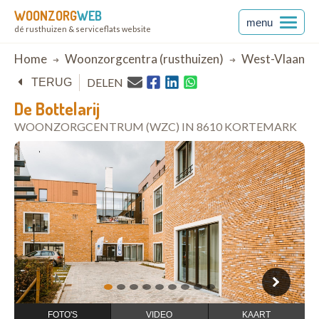
WOONZORG
WEB
menu
dé rusthuizen & serviceflats website
Breadcrumb
Home
Woonzorgcentra (rusthuizen)
West-Vlaande
DELEN
TERUG
De Bottelarij
WOONZORGCENTRUM (WZC) IN 8610 KORTEMARK
open in Google Maps
1
2
3
4
5
6
7
8
9
FOTO'S
VIDEO
KAART