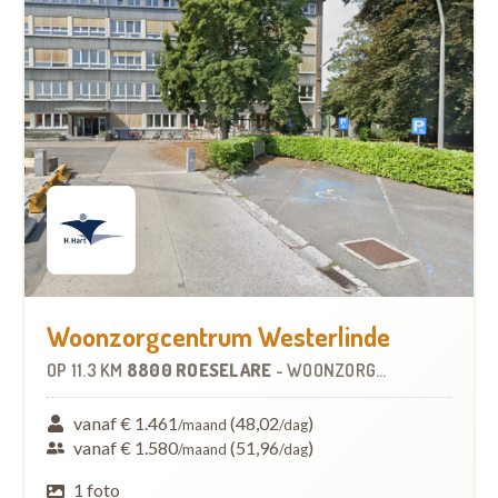
Woonzorgcentrum Westerlinde
OP
11.3 KM
8800 ROESELARE
-
WOONZORGCENTRUM (WZC)
vanaf € 1.461
(48,02
)
/maand
/dag
vanaf € 1.580
(51,96
)
/maand
/dag
1 foto