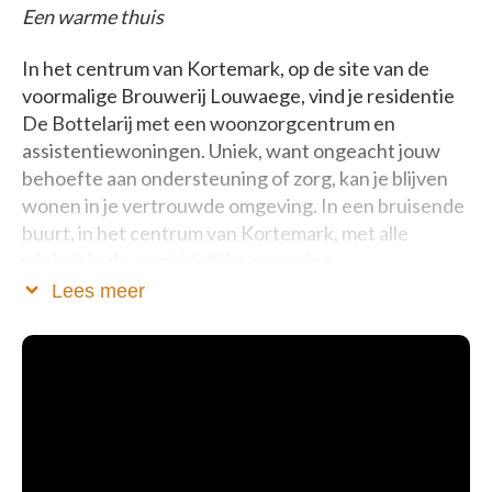
Een warme thuis
In het centrum van Kortemark, op de site van de
voormalige Brouwerij Louwaege, vind je residentie
De Bottelarij met een woonzorgcentrum en
assistentiewoningen. Uniek, want ongeacht jouw
behoefte aan ondersteuning of zorg, kan je blijven
wonen in je vertrouwde omgeving. In een bruisende
buurt, in het centrum van Kortemark, met alle
winkels in de onmiddellijke omgeving.
Lees meer
De Bottelarij is een residentie van zorggroep Emeis,
een referentie in de begeleiding en opvang van
zowel autonome als zorgbehoevende senioren. De
residentie telt 31 kamers in het woonzorgcentrum
en 30 assistentiewoningen: comfortabele flats waar
extra zorg en diensten op maat mogelijk zijn. Ons
team werkt dagelijks aan een warme en huiselijke