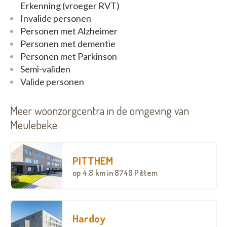
Contacteer ons vrijblijvend en wij gidsen u doorheen
Erkenning (vroeger RVT)
het uitgebreide aanbod van woon-, leef- en
Invalide personen
zorgoplossingen.
Personen met Alzheimer
Personen met dementie
Personen met Parkinson
Semi-validen
Valide personen
Meer woonzorgcentra in de omgeving van
Meulebeke
PITTHEM
op
4.8 km
in 8740 Pittem
Hardoy