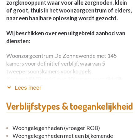
zorgknooppunt waar voor alle zorgnoden, klein
of groot, thuis in het woonzorgcentrum of elders,
naar een haalbare oplossing wordt gezocht.
Wij beschikken over een uitgebreid aanbod van
diensten:
Woonzorgcentrum De Zonnewende met 145
kamers voor definitief verblijf, waarvan 5
tweepersoonskamers voor koppels.
Kortverblijf "Brevis" met 10 kamers voor tijdelijk
verblijf.
Lees meer
Dagverzorgingscentrum "DiMA" met 15 erkende
verblijfplaatsen
Verblijfstypes & toegankelijkheid
Infopunt Dementie
(re)Activatie
Trajectbegeleiding
Woongelegenheden (vroeger ROB)
Woongelegenheden met een bijkomende