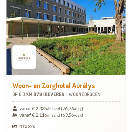
Woon- en Zorghotel Aurélys
OP
8.3 KM
8791 BEVEREN
-
WOONZORGCENTRUM (WZC)
vanaf € 2.335
(76,76
)
/maand
/dag
vanaf € 2.116
(69,56
)
/maand
/dag
4 foto's