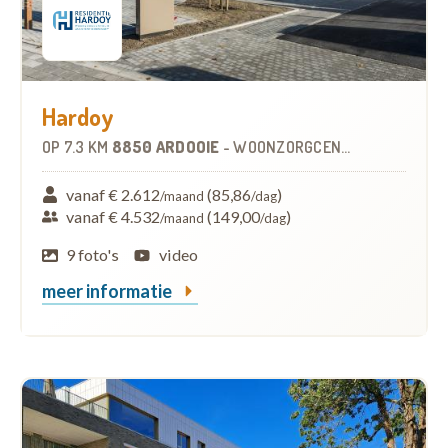
Hardoy
OP
7.3 KM
8850 ARDOOIE
-
WOONZORGCENTRUM (WZC)
vanaf € 2.612
(85,86
)
/maand
/dag
vanaf € 4.532
(149,00
)
/maand
/dag
9 foto's
video
meer informatie