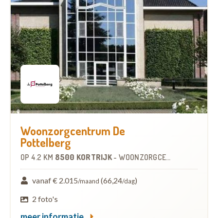
Woonzorgcentrum De
Pottelberg
OP
4.2 KM
8500 KORTRIJK
-
WOONZORGCENTRUM (WZC)
vanaf € 2.015
(66,24
)
/maand
/dag
2 foto's
meer informatie