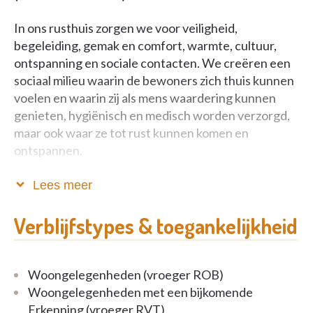
In ons rusthuis zorgen we voor veiligheid,
begeleiding, gemak en comfort, warmte, cultuur,
ontspanning en sociale contacten. We creëren een
sociaal milieu waarin de bewoners zich thuis kunnen
voelen en waarin zij als mens waardering kunnen
genieten, hygiënisch en medisch worden verzorgd,
maar ook waar ze tot rust kunnen komen en
ontspannen.
Naast een woonzorgcentrum vindt U hier ook een
Lees meer
centrum voor kortverblijf en erkende
assistentiewoningen.
Verblijfstypes & toegankelijkheid
Woongelegenheden (vroeger ROB)
Woongelegenheden met een bijkomende
Erkenning (vroeger RVT)