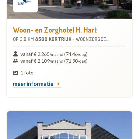
Woon- en Zorghotel H. Hart
OP
3.0 KM
8500 KORTRIJK
-
WOONZORGCENTRUM (WZC)
vanaf € 2.265
(74,46
)
/maand
/dag
vanaf € 2.189
(71,98
)
/maand
/dag
1 foto
meer informatie