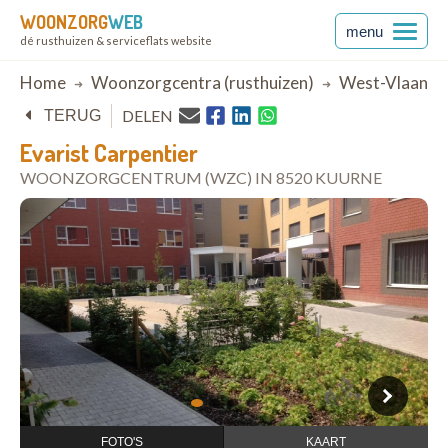
WOONZORG
WEB
menu
dé rusthuizen & serviceflats website
Breadcrumb
Home
Woonzorgcentra (rusthuizen)
West-Vlaande
DELEN
TERUG
Evarist Carpentier
WOONZORGCENTRUM (WZC) IN 8520 KUURNE
open in Google Maps
1
2
3
4
FOTO'S
KAART