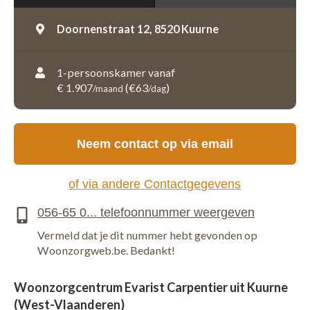
Doornenstraat 12,
8520 Kuurne
1-persoonskamer vanaf
€ 1.907
(€63
)
/maand
/dag
Neem contact op via email
of via andere Contactgegevens
Vermeld dat je dit nummer hebt gevonden op
Woonzorgweb.be. Bedankt!
Woonzorgcentrum Evarist Carpentier uit Kuurne
(West-Vlaanderen)