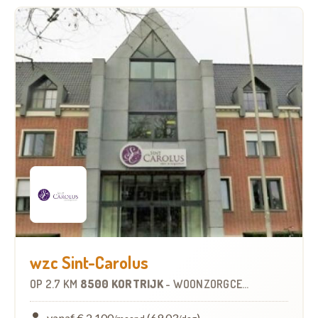
wzc Sint-Carolus
OP
2.7 KM
8500 KORTRIJK
-
WOONZORGCENTRUM (WZC)
vanaf € 2.100
(69,03
)