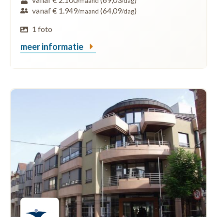
/maand
/dag
vanaf € 1.949
(64,09
)
/maand
/dag
1 foto
meer informatie