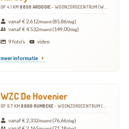
OP
4.1 KM
8850 ARDOOIE
-
WOONZORGCENTRUM (WZC)
vanaf € 2.612
(85,86
)
/maand
/dag
vanaf € 4.532
(149,00
)
/maand
/dag
9 foto's
video
meer informatie
WZC De Hovenier
OP
9.7 KM
8800 RUMBEKE
-
WOONZORGCENTRUM (WZC)
vanaf € 2.332
(76,66
)
/maand
/dag
vanaf € 2.165
(71,18
)
/maand
/dag