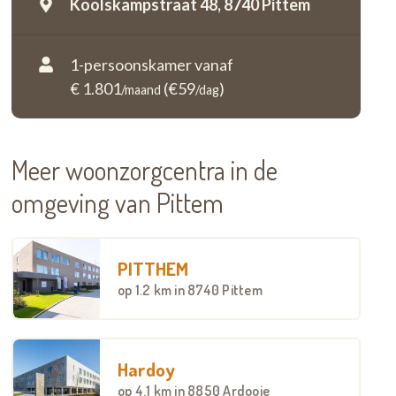
Koolskampstraat 48,
8740 Pittem
1-persoonskamer vanaf
€ 1.801
(€59
)
/maand
/dag
Meer woonzorgcentra in de
omgeving van Pittem
PITTHEM
op
1.2 km
in 8740 Pittem
Hardoy
op
4.1 km
in 8850 Ardooie