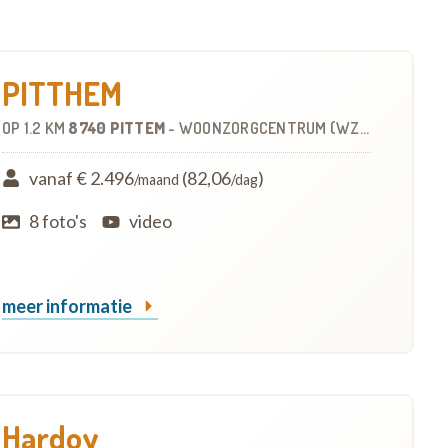
PITTHEM
OP
1.2 KM
8740 PITTEM
-
WOONZORGCENTRUM (WZC)
vanaf € 2.496
(82,06
)
/maand
/dag
8 foto's
video
meer informatie
Hardoy