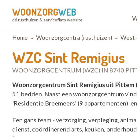
WOONZORG
WEB
W
dé rusthuizen & serviceflats website
Breadcrumb
Home
Woonzorgcentra (rusthuizen)
West-
WZC Sint Remigius
WOONZORGCENTRUM (WZC) IN 8740 PI
Woonzorgcentrum Sint Remigius uit Pittem
51 bedden. Naast een woonzorgcentrum vindt
'Residentie Breemeers' (9 appartementen) en 
Een gans team - verzorging, verpleging, animat
dienst, coördinerend arts, keuken, onderhoud,