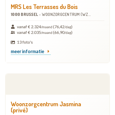
MRS Les Terrasses du Bois
1000 BRUSSEL
-
WOONZORGCENTRUM (WZC)
vanaf € 2.324
(76,42
)
/maand
/dag
vanaf € 2.035
(66,90
)
/maand
/dag
13 foto's
meer informatie
Woonzorgcentrum Jasmina
(privé)