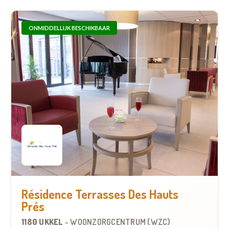
ONMIDDELLIJK BESCHIKBAAR
Résidence Terrasses Des Hauts
Prés
1180 UKKEL
-
WOONZORGCENTRUM (WZC)