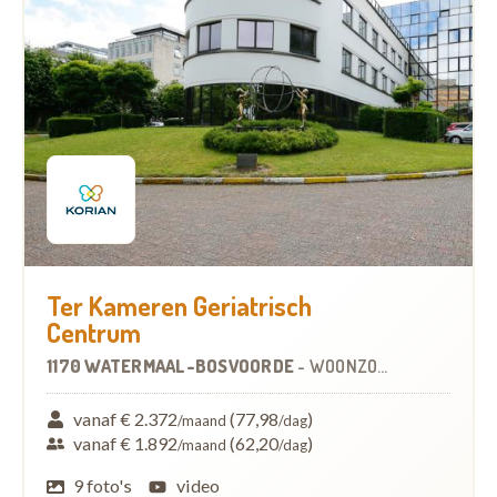
Ter Kameren Geriatrisch
Centrum
1170 WATERMAAL-BOSVOORDE
-
WOONZORGCENTRUM (WZC)
vanaf € 2.372
(77,98
)
/maand
/dag
vanaf € 1.892
(62,20
)
/maand
/dag
9 foto's
video