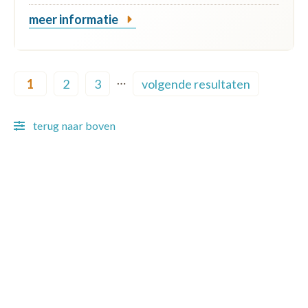
meer informatie
Pagination
…
1
2
3
volgende resultaten
Current page
Page
Page
Next page
terug naar boven