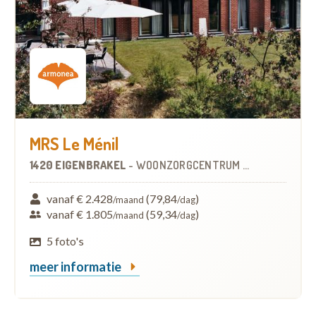
MRS Le Ménil
1420 EIGENBRAKEL
-
WOONZORGCENTRUM (WZC)
vanaf € 2.428
(79,84
)
/maand
/dag
vanaf € 1.805
(59,34
)
/maand
/dag
5 foto's
meer informatie