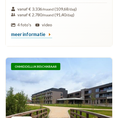
vanaf € 3.336
(109,68
)
/maand
/dag
vanaf € 2.780
(91,40
)
/maand
/dag
4 foto's
video
meer informatie
ONMIDDELLIJK BESCHIKBAAR