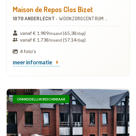
Maison de Repos Clos Bizet
1070 ANDERLECHT
-
WOONZORGCENTRUM (WZC)
vanaf € 1.989
(65,38
)
/maand
/dag
vanaf € 1.738
(57,14
)
/maand
/dag
4 foto's
meer informatie
ONMIDDELLIJK BESCHIKBAAR