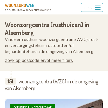
WOONZORG
WEB
menu
dé rusthuizen & serviceflats website
nt
1652
Woonzorgcentra (rusthuizen) in
Alsemberg
Vind een rusthuis, woonzorgcentrum (WZC), rust-
en verzorgingstehuis, rustoord en/of
bejaardentehuis in de omgeving van Alsemberg
Zoek op postcode en/of meer filters
151
woonzorgcentra (WZC) in de omgeving
van Alsemberg
ONMIDDELLIJK BESCHIKBAAR