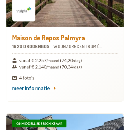
Maison de Repos Palmyra
1620 DROGENBOS
-
WOONZORGCENTRUM (WZC)
vanaf € 2.257
(74,20
)
/maand
/dag
vanaf € 2.140
(70,34
)
/maand
/dag
4 foto's
meer informatie
ONMIDDELLIJK BESCHIKBAAR