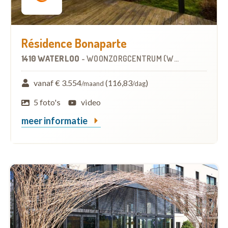
Résidence Bonaparte
1410 WATERLOO
-
WOONZORGCENTRUM (WZC)
vanaf € 3.554
(116,83
)
/maand
/dag
5 foto's
video
meer informatie