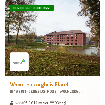
ONMIDDELLIJK BESCHIKBAAR
Woon- en zorghuis Blaret
1640 SINT-GENESIUS-RODE
-
WOONZORGCENTRUM (WZC)
vanaf € 3.011
(99,00
)
/maand
/dag