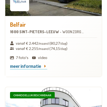
Belfair
1600 SINT-PIETERS-LEEUW
-
WOONZORGCENTRUM (WZC)
vanaf € 2.442
(80,27
)
/maand
/dag
vanaf € 2.255
(74,15
)
/maand
/dag
7 foto's
video
meer informatie
ONMIDDELLIJK BESCHIKBAAR