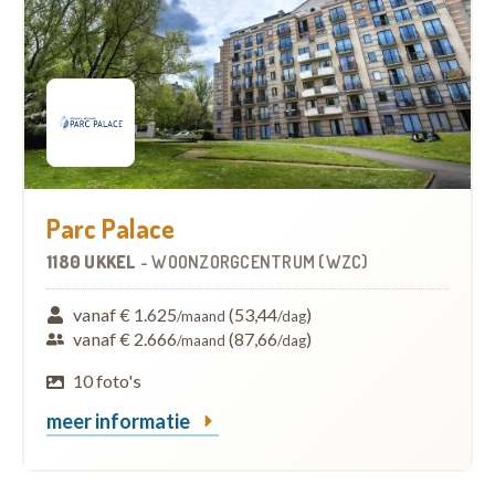
Parc Palace
1180 UKKEL
-
WOONZORGCENTRUM (WZC)
vanaf € 1.625
(53,44
)
/maand
/dag
vanaf € 2.666
(87,66
)
/maand
/dag
10 foto's
meer informatie