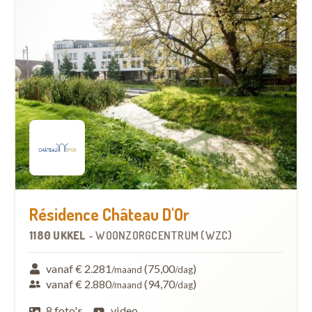
Résidence Château D'Or
1180 UKKEL
-
WOONZORGCENTRUM (WZC)
vanaf € 2.281
(75,00
)
/maand
/dag
vanaf € 2.880
(94,70
)
/maand
/dag
8 foto's
video