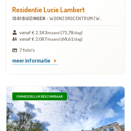
Residentie Lucie Lambert
1501 BUIZINGEN
-
WOONZORGCENTRUM (WZC)
vanaf € 2.183
(71,78
)
/maand
/dag
vanaf € 2.087
(68,61
)
/maand
/dag
7 foto's
meer informatie
ONMIDDELLIJK BESCHIKBAAR