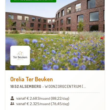
Orelia Ter Beuken
1652 ALSEMBERG
-
WOONZORGCENTRUM (WZC)
vanaf € 2.683
(88,22
)
/maand
/dag
vanaf € 2.325
(76,45
)
/maand
/dag