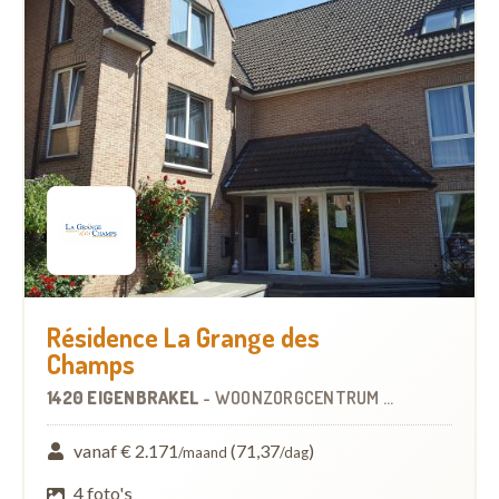
Résidence La Grange des
Champs
1420 EIGENBRAKEL
-
WOONZORGCENTRUM (WZC)
vanaf € 2.171
(71,37
)
/maand
/dag
4 foto's