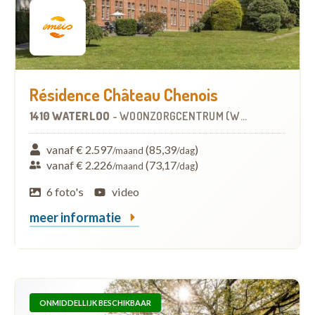
Résidence Château Chenois
1410 WATERLOO
-
WOONZORGCENTRUM (WZC)
vanaf € 2.597
(85,39
)
/maand
/dag
vanaf € 2.226
(73,17
)
/maand
/dag
6 foto's
video
meer informatie
ONMIDDELLIJK BESCHIKBAAR