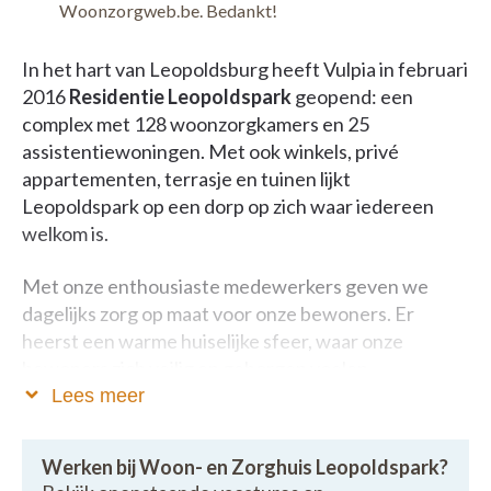
Woonzorgweb.be. Bedankt!
In het hart van Leopoldsburg heeft Vulpia in februari
2016
Residentie Leopoldspark
geopend: een
complex met 128 woonzorgkamers en 25
assistentiewoningen. Met ook winkels, privé
appartementen, terrasje en tuinen lijkt
Leopoldspark op een dorp op zich waar iedereen
welkom is.
Met onze enthousiaste medewerkers geven we
dagelijks zorg op maat voor onze bewoners. Er
heerst een warme huiselijke sfeer, waar onze
bewoners zich veilig en geborgen voelen.
Lees meer
We willen samen van dit huis voor iedereen een
thuis maken, een van onze bewoners kan dit mooi
Werken bij Woon- en Zorghuis Leopoldspark?
verwoorden: Maria, 83 jaar:
“Ik ben hier