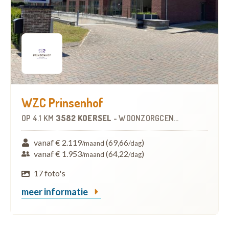
WZC Prinsenhof
OP
4.1 KM
3582 KOERSEL
-
WOONZORGCENTRUM (WZC)
vanaf € 2.119
(69,66
)
/maand
/dag
vanaf € 1.953
(64,22
)
/maand
/dag
17 foto's
meer informatie