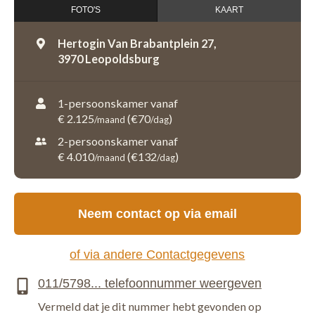
FOTO'S
KAART
Hertogin Van Brabantplein 27,
3970 Leopoldsburg
1-persoonskamer vanaf
€ 2.125
(€70
)
/maand
/dag
2-persoonskamer vanaf
€ 4.010
(€132
)
/maand
/dag
Neem contact op via email
of via andere Contactgegevens
Vermeld dat je dit nummer hebt gevonden op