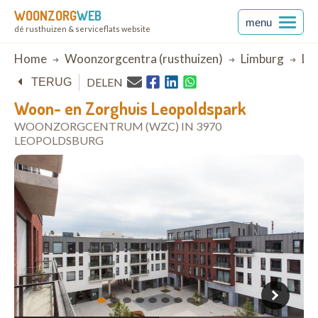
WOONZORG
WEB
menu
dé rusthuizen & serviceflats website
Breadcrumb
Home
Woonzorgcentra (rusthuizen)
Limburg
Le
DELEN
TERUG
Woon- en Zorghuis Leopoldspark
WOONZORGCENTRUM (WZC) IN 3970
LEOPOLDSBURG
open in Google Maps
1
2
3
4
5
6
7
8
9
10