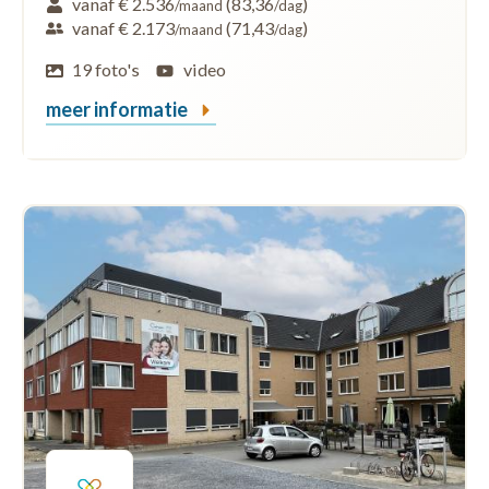
vanaf € 2.536
(83,36
)
/maand
/dag
vanaf € 2.173
(71,43
)
/maand
/dag
19 foto's
video
meer informatie