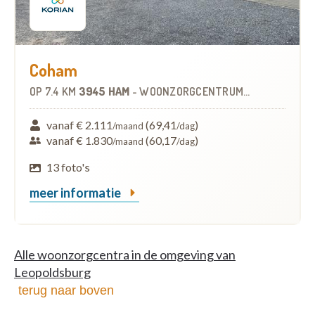
Coham
OP
7.4 KM
3945 HAM
-
WOONZORGCENTRUM (WZC)
vanaf € 2.111
(69,41
)
/maand
/dag
vanaf € 1.830
(60,17
)
/maand
/dag
13 foto's
meer informatie
Alle woonzorgcentra in de omgeving van
Leopoldsburg
terug naar boven