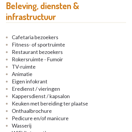
voor mensen die vanwege dementie zorg nodig
Beleving, diensten &
hebben. Naast zorg in ons rusthuis te Leopoldsburg
infrastructuur
bieden we ook allerlei luxe faciliteiten om uw leven
plezierig te maken. Wie er goed uitziet, voelt zich
ook beter. Een mooie reden om te kiezen voor een
Cafetaria bezoekers
kort of permanent verblijf in het woonzorgcentrum.
Fitness- of sportruimte
Restaurant bezoekers
Rokersruimte - Fumoir
TV-ruimte
Animatie
Eigen infokrant
Eredienst / vieringen
Kappersdienst / kapsalon
Keuken met bereiding ter plaatse
Onthaalbrochure
Pedicure en/of manicure
Wasserij