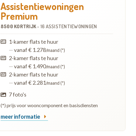
Assistentiewoningen
Premium
8500 KORTRIJK
-
16 ASSISTENTIEWONINGEN
1-kamer flats te huur
—
vanaf € 1.278
/maand (*)
2-kamer flats te huur
—
vanaf € 1.490
/maand (*)
2-kamer flats te huur
—
vanaf € 2.281
/maand (*)
7 foto's
(*) prijs voor wooncomponent en basisdiensten
meer informatie