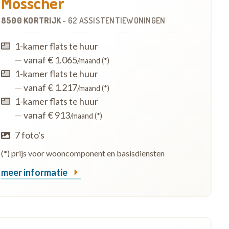
Mosscher
8500 KORTRIJK
-
62 ASSISTENTIEWONINGEN
1-kamer flats te huur
—
vanaf € 1.065
/maand (*)
1-kamer flats te huur
—
vanaf € 1.217
/maand (*)
1-kamer flats te huur
—
vanaf € 913
/maand (*)
7 foto's
(*) prijs voor wooncomponent en basisdiensten
meer informatie