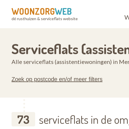
WOONZORG
WEB
W
dé rusthuizen & serviceflats website
Serviceflats (assist
Alle serviceflats (assistentiewoningen) in M
Zoek op postcode en/of meer filters
73
serviceflats in de o