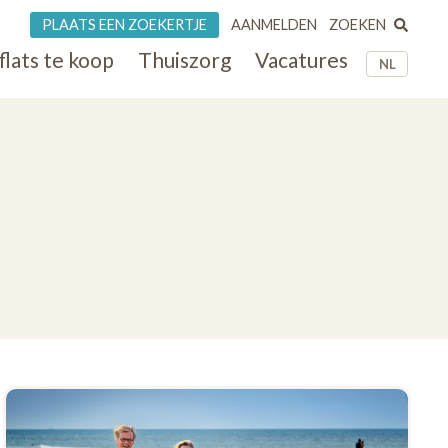
ZOEKEN
PLAATS EEN ZOEKERTJE
AANMELDEN
flats te koop
Thuiszorg
Vacatures
NL