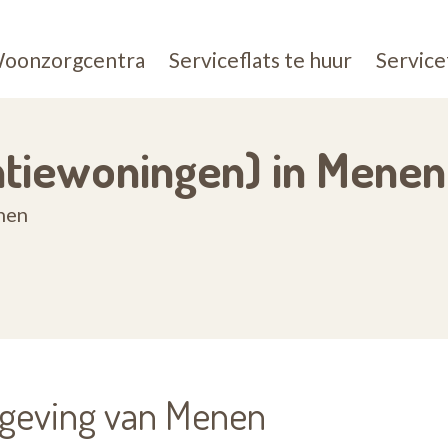
oonzorgcentra
Serviceflats te huur
Service
entiewoningen) in Menen
enen
mgeving van Menen