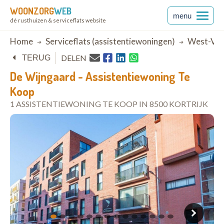
WOONZORG
WEB
menu
dé rusthuizen & serviceflats website
Breadcrumb
Home
Serviceflats (assistentiewoningen)
West-Vla
DELEN
TERUG
De Wijngaard - Assistentiewoning Te
Koop
1 ASSISTENTIEWONING TE KOOP IN 8500 KORTRIJK
open in Google Maps
1
2
3
4
5
6
7
8
9
10
11
12
13
14