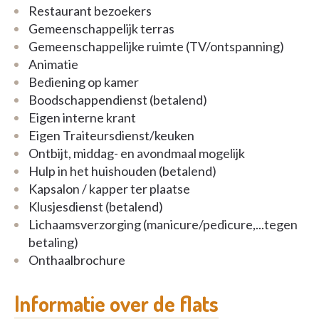
Restaurant bezoekers
Interesse? Neem vandaag nog contact op voor
Gemeenschappelijk terras
meer informatie
Gemeenschappelijke ruimte (TV/ontspanning)
Animatie
Bediening op kamer
Boodschappendienst (betalend)
Eigen interne krant
Eigen Traiteursdienst/keuken
Ontbijt, middag- en avondmaal mogelijk
Hulp in het huishouden (betalend)
Kapsalon / kapper ter plaatse
Klusjesdienst (betalend)
Lichaamsverzorging (manicure/pedicure,...tegen
betaling)
Onthaalbrochure
Informatie over de flats