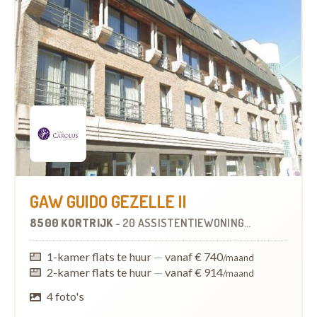
GAW GUIDO GEZELLE II
8500 KORTRIJK
-
20 ASSISTENTIEWONINGEN
OP
0.3 KM
1-kamer flats te huur
—
vanaf € 740
/maand
2-kamer flats te huur
—
vanaf € 914
/maand
4 foto's