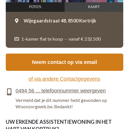
FOTO'S
KAART
Wijngaardstraat 48,
8500 Kortrijk
1-kamer flat te koop
—
vanaf € 232.500
Neem contact op via email
of via andere Contactgegevens
Vermeld dat je dit nummer hebt gevonden op
Woonzorgweb.be. Bedankt!
UW ERKENDE ASSISTENTIEWONING IN HET