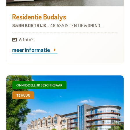
Residentie Budalys
8500 KORTRIJK
-
48 ASSISTENTIEWONINGEN
OP
0.8 KM
6 foto's
meer informatie
ONMIDDELLIJK BESCHIKBAAR
TE HUUR