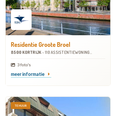
Residentie Groote Broel
8500 KORTRIJK
-
110 ASSISTENTIEWONINGEN
OP
0.8 KM
3 foto's
meer informatie
TE HUUR