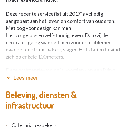
HART VAN KORTRIJK?
Deze recente serviceflat uit 2017 is volledig
aangepast aan het leven en comfort van ouderen.
Met oog voor design kan men
hier zorgeloos en zelfstandig leven. Dankzij de
centrale ligging wandelt men zonder problemen
naar het centrum, bakker, slager. Het station bevindt
zich op enkele 100 meters.
Deze assistentiewoning is voorzien van een living
met open keuken, een slaapkamer en badkamer met
Lees meer
open douche en toilet. Er kan steeds gebruik
gemaakt worden van de gezellige bistro en op
Beleving, diensten &
zomerse dagen kan men genieten in de groene
infrastructuur
binnentuin met zonnig terras.
Cafetaria bezoekers