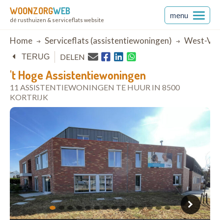
WOONZORG
WEB
menu
dé rusthuizen & serviceflats website
Breadcrumb
Home
Serviceflats (assistentiewoningen)
West-Vla
DELEN
TERUG
't Hoge Assistentiewoningen
11 ASSISTENTIEWONINGEN TE HUUR IN 8500
KORTRIJK
open in Google Maps
1
2
3
4
5
6
7
8
9
10
11
12
13
14