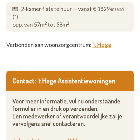
natuurlijk ook altijd welkom in de
gemeenschappelijke ruimte met kleine
2-kamer flats te huur
—
vanaf € 1829
/maand
bijkeuken. Wie dat wenst kan gratis deelnemen aan
(*)
2
2
het ruime aanbod van activiteiten. Elke dag valt er
opp. van 57m
tot 58m
iets anders te beleven. Elke dag is een nieuwe dag in
't Hoge.
Verbonden aan woonzorgcentrum:
't Hoge
Voor meer foto's, zie onze website:
www.wzcthoge.be
Contact: 't Hoge Assistentiewoningen
Voor meer informatie, vul nu onderstaande
formulier in en druk op verzenden.
Een medewerker of verantwoordelijke zal je
vervolgens snel contacteren.