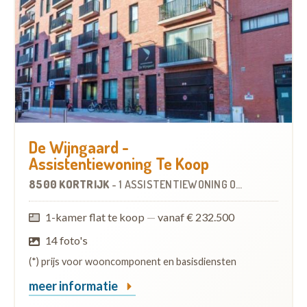
De Wijngaard -
Assistentiewoning Te Koop
8500 KORTRIJK
-
1 ASSISTENTIEWONING
OP
3.4 KM
1-kamer flat te koop
—
vanaf € 232.500
14 foto's
(*) prijs voor wooncomponent en basisdiensten
meer informatie