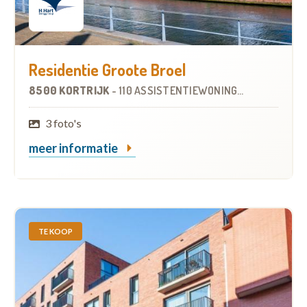
Residentie Groote Broel
8500 KORTRIJK
-
110 ASSISTENTIEWONINGEN
OP
4.2 KM
3 foto's
meer informatie
TE KOOP