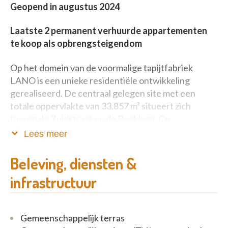
Geopend in augustus 2024
Laatste 2 permanent verhuurde appartementen
te koop als opbrengsteigendom
Op het domein van de voormalige tapijtfabriek
LANO is een unieke residentiële ontwikkeling
gerealiseerd. De centraal gelegen site met een
totale oppervlakte van 33.857 m² situeert zich
tussen de Zuidstraat en de Beeklaan. Op
wandelafstand van lokale winkels, het station en het
Lees meer
centrum van Harelbeke. Binnen de
planningscontext heeft men deze site
Beleving, diensten &
herontwikkeld naar een mix van
infrastructuur
assistentiewoningen,
appartementen en
grondgebonden woningen. Al deze woonvormen
kijken uit op een nieuw aangelegde parktuin.
Gemeenschappelijk terras