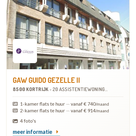
GAW GUIDO GEZELLE II
8500 KORTRIJK
-
20 ASSISTENTIEWONINGEN
OP
4.8 KM
1-kamer flats te huur
—
vanaf € 740
/maand
2-kamer flats te huur
—
vanaf € 914
/maand
4 foto's
meer informatie