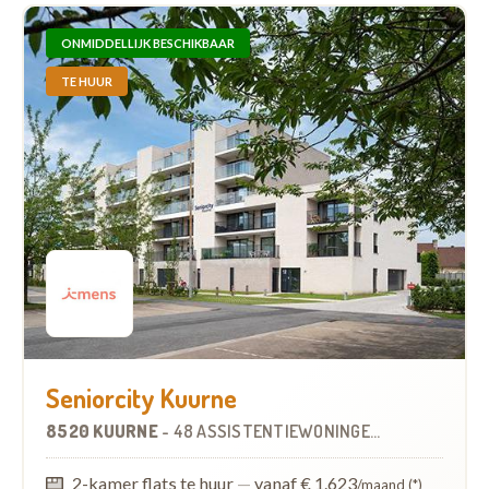
ONMIDDELLIJK BESCHIKBAAR
TE HUUR
Seniorcity Kuurne
8520 KUURNE
-
48 ASSISTENTIEWONINGEN
OP
2.5 KM
2-kamer flats te huur
—
vanaf € 1.623
/maand (*)