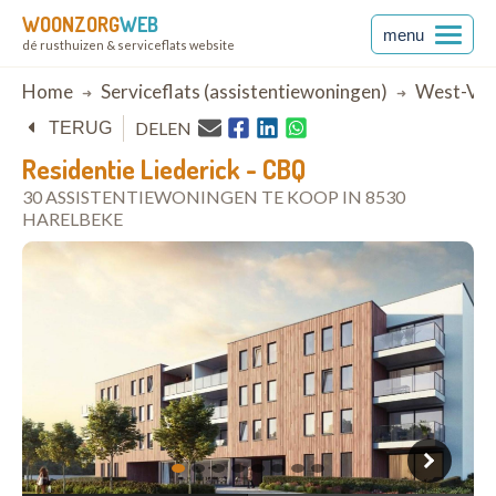
WOONZORG
WEB
menu
dé rusthuizen & serviceflats website
Breadcrumb
Home
Serviceflats (assistentiewoningen)
West-Vla
DELEN
TERUG
Residentie Liederick - CBQ
30 ASSISTENTIEWONINGEN TE KOOP IN 8530
HARELBEKE
open in Google Maps
1
2
3
4
5
6
7
8