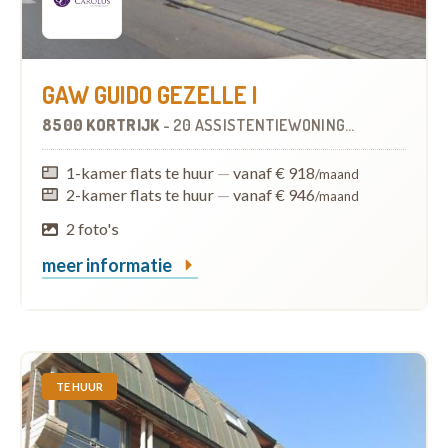
GAW GUIDO GEZELLE I
8500 KORTRIJK
-
20 ASSISTENTIEWONINGEN
OP
4.7 KM
1-kamer flats te huur
—
vanaf € 918
/maand
2-kamer flats te huur
—
vanaf € 946
/maand
2 foto's
meer informatie
TE HUUR