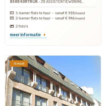
8500 KORTRIJK
-
20 ASSISTENTIEWONINGEN
1-kamer flats te huur
—
vanaf € 918
/maand
2-kamer flats te huur
—
vanaf € 946
/maand
2 foto's
meer informatie
TE HUUR