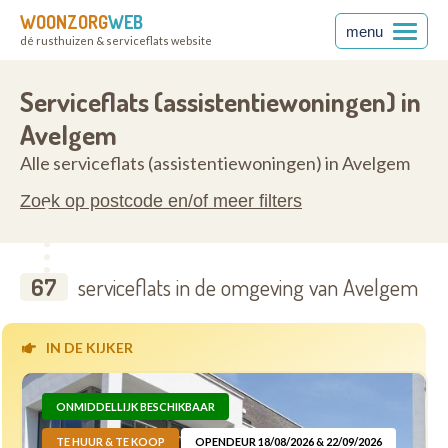
WOONZORG
WEB
menu
dé rusthuizen & serviceflats website
anderen
8580
Serviceflats (assistentiewoningen) in
Avelgem
Alle serviceflats (assistentiewoningen) in Avelgem
Zoek op postcode en/of meer filters
67
serviceflats in de omgeving van Avelgem
IN DE KIJKER
ONMIDDELLIJK BESCHIKBAAR
TE HUUR & TE KOOP
OPENDEUR 18/08/2026 & 22/09/2026