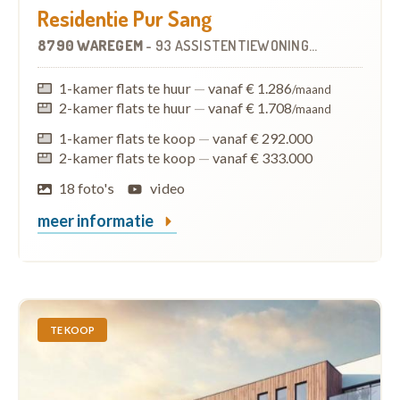
Residentie Pur Sang
8790 WAREGEM
-
93 ASSISTENTIEWONINGEN
1-kamer flats te huur
—
vanaf € 1.286
/maand
2-kamer flats te huur
—
vanaf € 1.708
/maand
1-kamer flats te koop
—
vanaf € 292.000
2-kamer flats te koop
—
vanaf € 333.000
18 foto's
video
meer informatie
TE KOOP