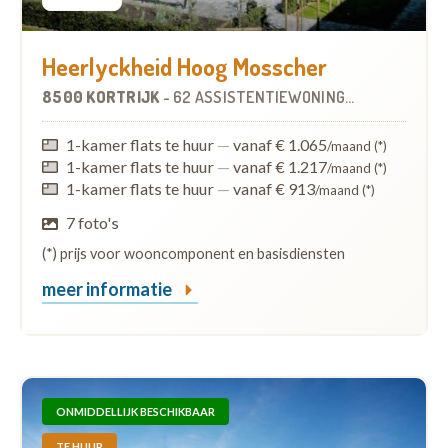
Heerlyckheid Hoog Mosscher
8500 KORTRIJK
-
62 ASSISTENTIEWONINGEN
1-kamer flats te huur
—
vanaf € 1.065
/maand (*)
1-kamer flats te huur
—
vanaf € 1.217
/maand (*)
1-kamer flats te huur
—
vanaf € 913
/maand (*)
7 foto's
(*) prijs voor wooncomponent en basisdiensten
meer informatie
ONMIDDELLIJK BESCHIKBAAR
TE HUUR