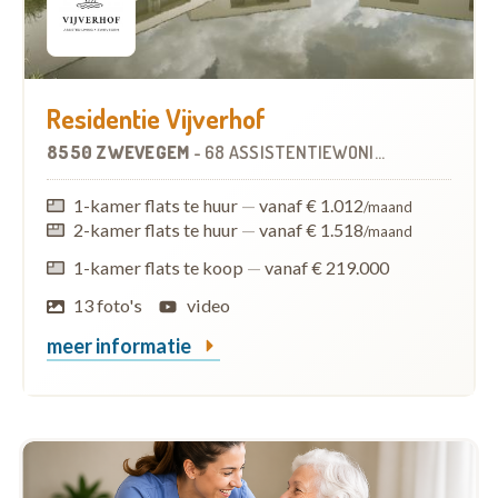
Residentie Vijverhof
8550 ZWEVEGEM
-
68 ASSISTENTIEWONINGEN
1-kamer flats te huur
—
vanaf € 1.012
/maand
2-kamer flats te huur
—
vanaf € 1.518
/maand
1-kamer flats te koop
—
vanaf € 219.000
13 foto's
video
meer informatie