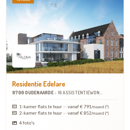
Residentie Edelare
9700 OUDENAARDE
-
16 ASSISTENTIEWONINGEN
1-kamer flats te huur
—
vanaf € 791
/maand (*)
2-kamer flats te huur
—
vanaf € 852
/maand (*)
4 foto's