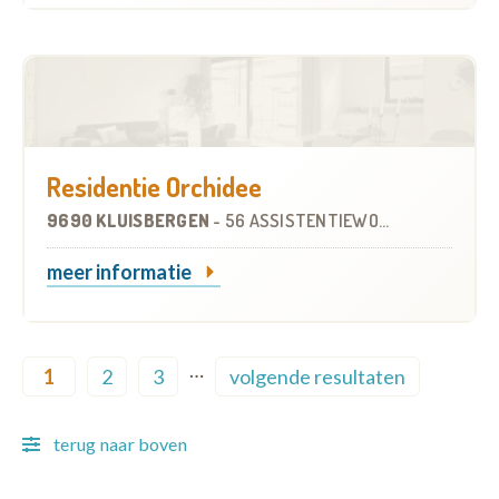
Residentie Orchidee
9690 KLUISBERGEN
-
56 ASSISTENTIEWONINGEN
meer informatie
Pagination
…
1
2
3
volgende resultaten
Current page
Page
Page
Next page
terug naar boven