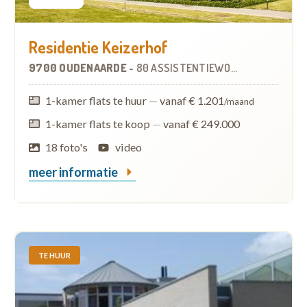
Residentie Keizerhof
9700 OUDENAARDE
-
80 ASSISTENTIEWONINGEN
1-kamer flats te huur
—
vanaf € 1.201
/maand
1-kamer flats te koop
—
vanaf € 249.000
18 foto's
video
meer informatie
TE HUUR