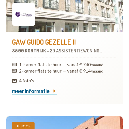
GAW GUIDO GEZELLE II
8500 KORTRIJK
-
20 ASSISTENTIEWONINGEN
1-kamer flats te huur
—
vanaf € 740
/maand
2-kamer flats te huur
—
vanaf € 914
/maand
4 foto's
meer informatie
TE KOOP