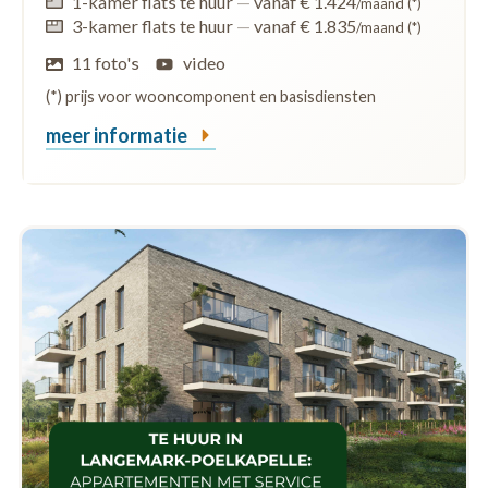
1-kamer flats te huur
—
vanaf € 1.424
/maand (*)
3-kamer flats te huur
—
vanaf € 1.835
/maand (*)
11 foto's
video
(*) prijs voor wooncomponent en basisdiensten
meer informatie