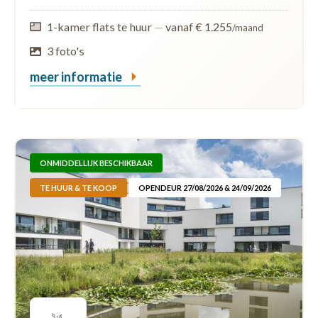
1-kamer flats te huur
—
vanaf € 1.255
/maand
3 foto's
meer informatie
ONMIDDELLIJK BESCHIKBAAR
TE HUUR & TE KOOP
OPENDEUR 27/08/2026 & 24/09/2026