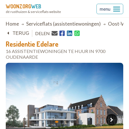
WOONZORG
WEB
menu
dé rusthuizen & serviceflats website
Breadcrumb
Home
Serviceflats (assistentiewoningen)
Oost-Vla
DELEN
TERUG
Residentie Edelare
16 ASSISTENTIEWONINGEN TE HUUR IN 9700
OUDENAARDE
open in Google Maps
1
2
3
4