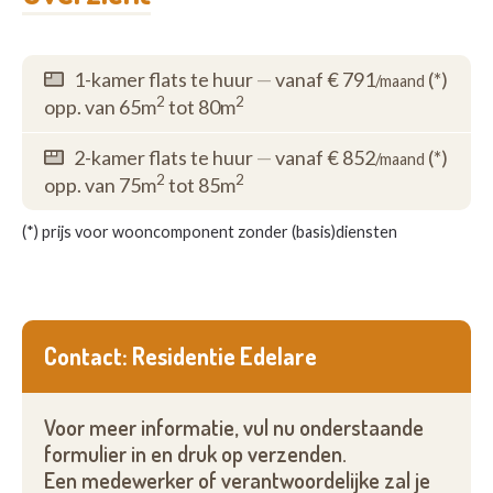
1-kamer flats te huur
—
vanaf € 791
(*)
/maand
2
2
opp. van 65m
tot 80m
2-kamer flats te huur
—
vanaf € 852
(*)
/maand
2
2
opp. van 75m
tot 85m
(*) prijs voor wooncomponent zonder (basis)diensten
Contact: Residentie Edelare
Voor meer informatie, vul nu onderstaande
formulier in en druk op verzenden.
Een medewerker of verantwoordelijke zal je