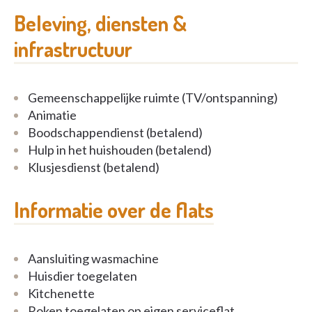
wanneer nodig. Dankzij de combinatie
Beleving, diensten &
van
nieuwbouw en respect voor het bestaande
infrastructuur
karakter
van het oude klooster ontstaat een
aangename en huiselijke woonomgeving.
Gemeenschappelijke ruimte (TV/ontspanning)
Bewoners genieten hier van rust, privacy en een
Animatie
sterk buurtgevoel, terwijl winkels,
Boodschappendienst (betalend)
zorgvoorzieningen en het centrum van Oudenaarde
Hulp in het huishouden (betalend)
vlot bereikbaar blijven.
Klusjesdienst (betalend)
Informatie over de flats
Aansluiting wasmachine
Huisdier toegelaten
Kitchenette
Roken toegelaten op eigen serviceflat