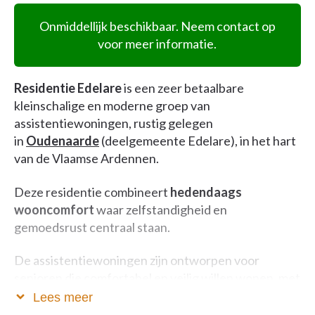
Onmiddellijk beschikbaar. Neem contact op
voor meer informatie.
Residentie Edelare
is een zeer betaalbare
kleinschalige en moderne groep van
assistentiewoningen, rustig gelegen
in
Oudenaarde
(deelgemeente Edelare), in het hart
van de Vlaamse Ardennen.
Deze residentie combineert
hedendaags
wooncomfort
waar zelfstandigheid en
gemoedsrust centraal staan.
De assistentiewoningen zijn ontworpen voor
senioren die comfortabel en veilig willen wonen, met
de vrijheid om hun leven zelf in te richten, en met de
Lees meer
geruststelling dat ondersteuning altijd nabij is