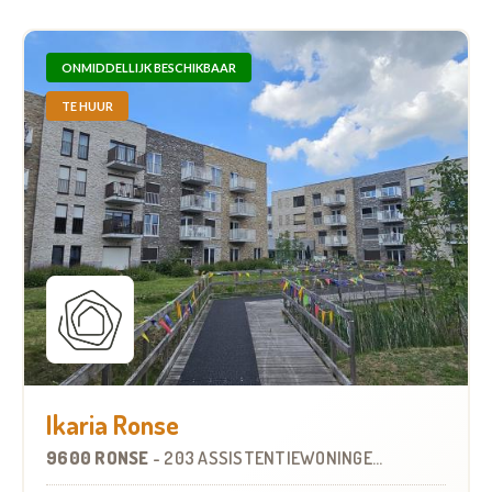
ONMIDDELLIJK BESCHIKBAAR
TE HUUR
Ikaria Ronse
9600 RONSE
-
203 ASSISTENTIEWONINGEN
OP
9.3 KM