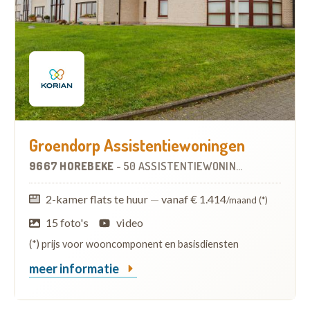
Groendorp Assistentiewoningen
9667 HOREBEKE
-
50 ASSISTENTIEWONINGEN
OP
4.7 KM
2-kamer flats te huur
—
vanaf € 1.414
/maand (*)
15 foto's
video
(*) prijs voor wooncomponent en basisdiensten
meer informatie