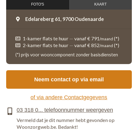
FOTO'S
KAART
Edelareberg 61,
9700 Oudenaarde
1-kamer flats te huur
—
vanaf € 791
(*)
/maand
2-kamer flats te huur
—
vanaf € 852
(*)
/maand
(*) prijs voor wooncomponent zonder basisdiensten
Neem contact op via email
of via andere Contactgegevens
Vermeld dat je dit nummer hebt gevonden op
Woonzorgweb.be. Bedankt!