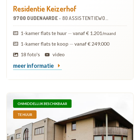
Residentie Keizerhof
9700 OUDENAARDE
-
80 ASSISTENTIEWONINGEN
OP
0.9 
1-kamer flats te huur
—
vanaf € 1.201
/maand
1-kamer flats te koop
—
vanaf € 249.000
18 foto's
video
meer informatie
ONMIDDELLIJK BESCHIKBAAR
TE HUUR