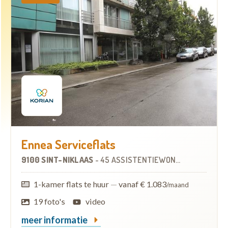
Ennea Serviceflats
9100 SINT-NIKLAAS
-
45 ASSISTENTIEWONINGEN
1-kamer flats te huur
—
vanaf € 1.083
/maand
19 foto's
video
meer informatie