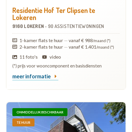
Residentie Hof Ter Clipsen te
Lokeren
9160 LOKEREN
-
90 ASSISTENTIEWONINGEN
1-kamer flats te huur
—
vanaf € 988
/maand (*)
2-kamer flats te huur
—
vanaf € 1.401
/maand (*)
11 foto's
video
(*) prijs voor wooncomponent en basisdiensten
meer informatie
ONMIDDELLIJK BESCHIKBAAR
TE HUUR