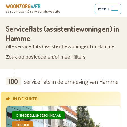
WOONZORG
WEB
menu
dé rusthuizen & serviceflats website
anderen
9220
Serviceflats (assistentiewoningen) in
Hamme
Alle serviceflats (assistentiewoningen) in Hamme
Zoek op postcode en/of meer filters
100
serviceflats in de omgeving van Hamme
IN DE KIJKER
ONMIDDELLIJK BESCHIKBAAR
TE HUUR