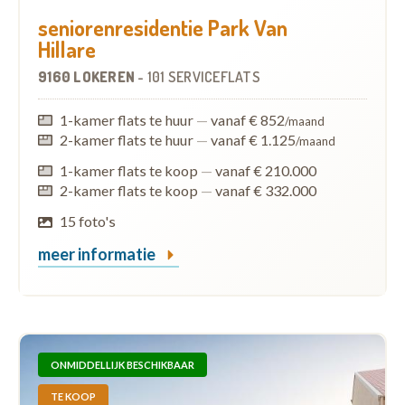
seniorenresidentie Park Van
Hillare
9160 LOKEREN
-
101 SERVICEFLATS
1-kamer flats te huur
—
vanaf € 852
/maand
2-kamer flats te huur
—
vanaf € 1.125
/maand
1-kamer flats te koop
—
vanaf € 210.000
2-kamer flats te koop
—
vanaf € 332.000
15 foto's
meer informatie
ONMIDDELLIJK BESCHIKBAAR
TE KOOP