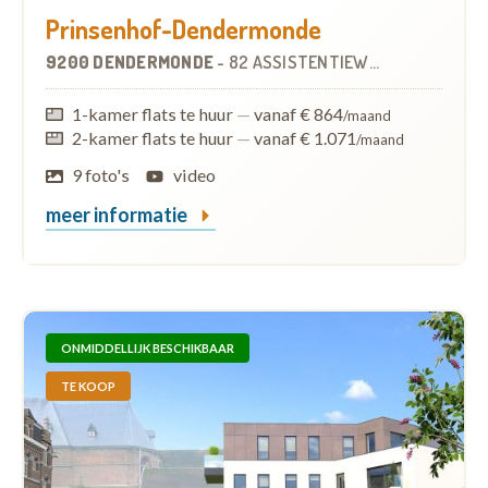
Prinsenhof-Dendermonde
9200 DENDERMONDE
-
82 ASSISTENTIEWONINGEN
1-kamer flats te huur
—
vanaf € 864
/maand
2-kamer flats te huur
—
vanaf € 1.071
/maand
9 foto's
video
meer informatie
ONMIDDELLIJK BESCHIKBAAR
TE KOOP