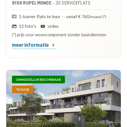
9150 RUPELMONDE
-
32 SERVICEFLATS
1-kamer flats te huur
—
vanaf € 760
/maand (*)
12 foto's
video
(*) prijs voor wooncomponent zonder basisdiensten
meer informatie
ONMIDDELLIJK BESCHIKBAAR
TE HUUR