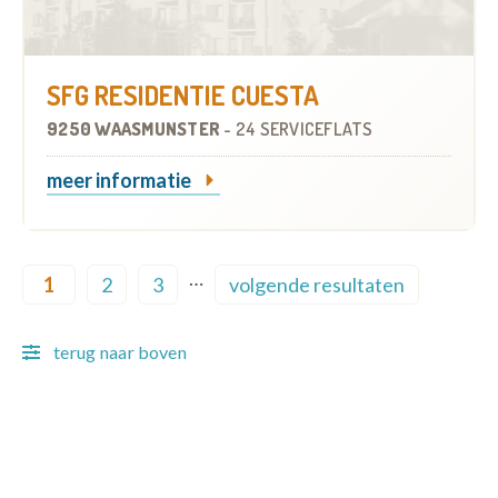
SFG RESIDENTIE CUESTA
9250 WAASMUNSTER
-
24 SERVICEFLATS
meer informatie
Pagination
…
1
2
3
volgende resultaten
Current page
Page
Page
Next page
terug naar boven