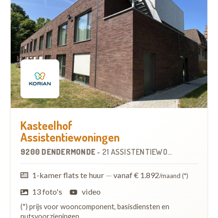
Kasteelhof
Assistentiewoningen
9200 DENDERMONDE
-
21 ASSISTENTIEWONINGEN
1-kamer flats te huur
—
vanaf € 1.892
/maand (*)
13 foto's
video
(*) prijs voor wooncomponent, basisdiensten en
nutsvoorzieningen