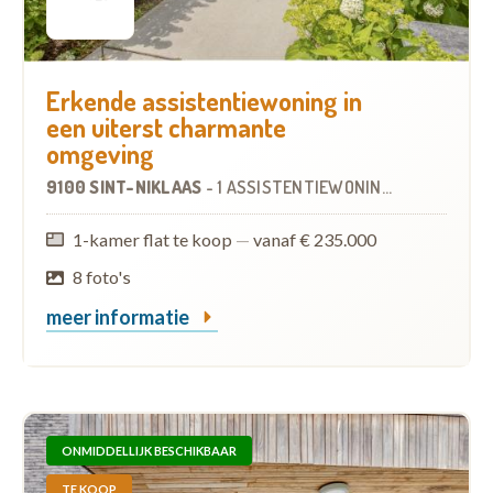
Erkende assistentiewoning in
een uiterst charmante
omgeving
9100 SINT-NIKLAAS
-
1 ASSISTENTIEWONING
1-kamer flat te koop
—
vanaf € 235.000
8 foto's
meer informatie
ONMIDDELLIJK BESCHIKBAAR
TE KOOP