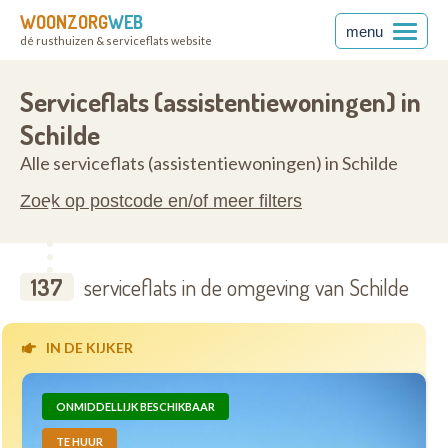
WOONZORG
WEB
menu
dé rusthuizen & serviceflats website
en
2970
Serviceflats (assistentiewoningen) in
Schilde
Alle serviceflats (assistentiewoningen) in Schilde
Zoek op postcode en/of meer filters
137
serviceflats in de omgeving van Schilde
IN DE KIJKER
ONMIDDELLIJK BESCHIKBAAR
TE HUUR