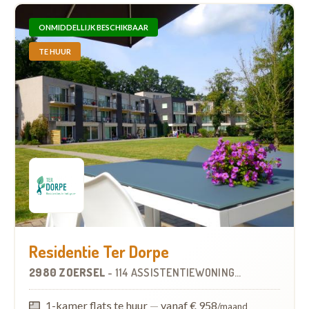
ONMIDDELLIJK BESCHIKBAAR
TE HUUR
Residentie Ter Dorpe
2980 ZOERSEL
-
114 ASSISTENTIEWONINGEN
1-kamer flats te huur
—
vanaf € 958
/maand