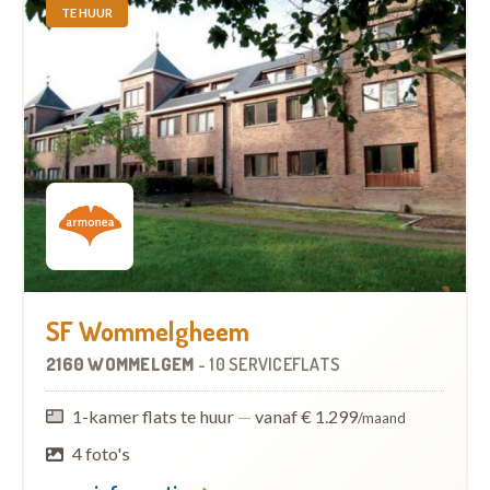
TE HUUR
SF Wommelgheem
2160 WOMMELGEM
-
10 SERVICEFLATS
1-kamer flats te huur
—
vanaf € 1.299
/maand
4 foto's