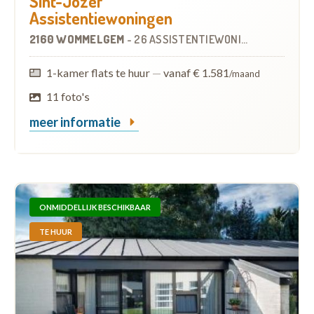
Sint-Jozef
Assistentiewoningen
2160 WOMMELGEM
-
26 ASSISTENTIEWONINGEN
1-kamer flats te huur
—
vanaf € 1.581
/maand
11 foto's
meer informatie
ONMIDDELLIJK BESCHIKBAAR
TE HUUR