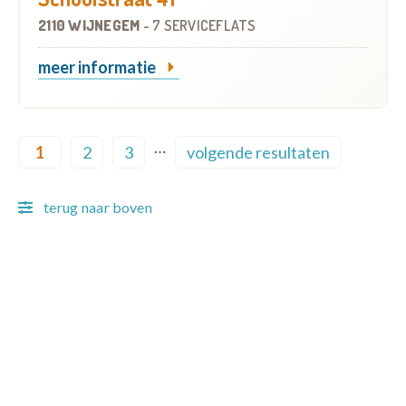
2110 WIJNEGEM
-
7 SERVICEFLATS
meer informatie
Pagination
…
1
2
3
volgende resultaten
Current page
Page
Page
Next page
terug naar boven