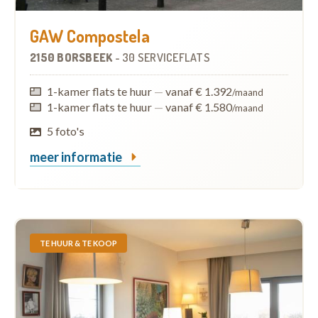
GAW Compostela
2150 BORSBEEK
-
30 SERVICEFLATS
1-kamer flats te huur
—
vanaf € 1.392
/maand
1-kamer flats te huur
—
vanaf € 1.580
/maand
5 foto's
meer informatie
TE HUUR & TE KOOP