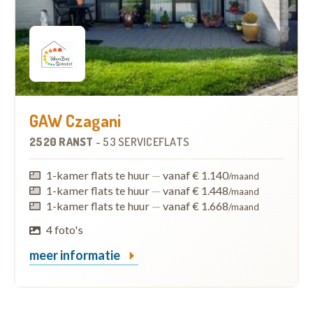
GAW Czagani
2520 RANST
-
53 SERVICEFLATS
1-kamer flats te huur
—
vanaf € 1.140
/maand
1-kamer flats te huur
—
vanaf € 1.448
/maand
1-kamer flats te huur
—
vanaf € 1.668
/maand
4 foto's
meer informatie