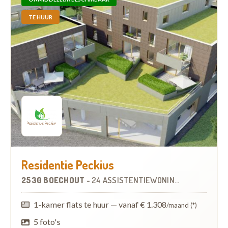
TE HUUR
Residentie Peckius
2530 BOECHOUT
-
24 ASSISTENTIEWONINGEN
1-kamer flats te huur
—
vanaf € 1.308
/maand (*)
5 foto's