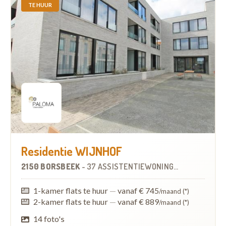
TE HUUR
Residentie WIJNHOF
2150 BORSBEEK
-
37 ASSISTENTIEWONINGEN
1-kamer flats te huur
—
vanaf € 745
/maand (*)
2-kamer flats te huur
—
vanaf € 889
/maand (*)
14 foto's