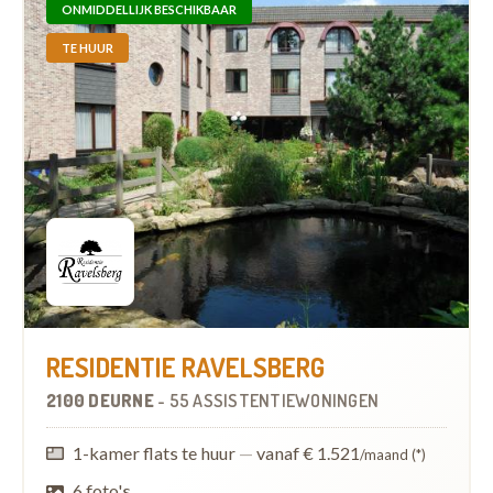
ONMIDDELLIJK BESCHIKBAAR
TE HUUR
RESIDENTIE RAVELSBERG
2100 DEURNE
-
55 ASSISTENTIEWONINGEN
1-kamer flats te huur
—
vanaf € 1.521
/maand (*)
6 foto's