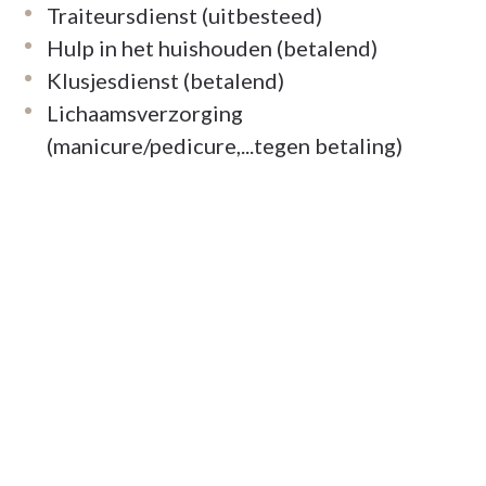
Traiteursdienst (uitbesteed)
woonmix te brengen, willen we jullie, onze
Hulp in het huishouden (betalend)
iten en extra services samen vorm te geven aan
Klusjesdienst (betalend)
ergietalent of inzet verloren gaat.
Lichaamsverzorging
tingsplaats voor bewoners en bezoekers.
(manicure/pedicure,...tegen betaling)
n warm gevoel. Aansluitend op de lobby ligt een
 wonen, met alle privacy, veiligheid,
ppartement, aangevuld met discrete
ig rolstoeltoegankelijk.
t wensen- door woonassistent Elien in hun
apklaar!