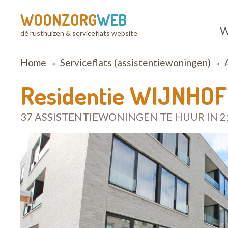
WOONZORG
WEB
W
dé rusthuizen & serviceflats website
Breadcrumb
Home
Serviceflats (assistentiewoningen)
Residentie WIJNHOF
37 ASSISTENTIEWONINGEN TE HUUR IN 