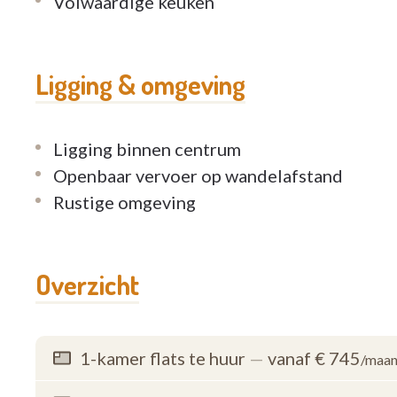
Volwaardige keuken
Prijzen starten qua huur vanaf €24,5/dag/flat
Ligging & omgeving
Contacteer ons gerust voor een vrijblijvende 
Ligging binnen centrum
Openbaar vervoer op wandelafstand
Rustige omgeving
Overzicht
1-kamer flats te huur
—
vanaf € 745
/maa