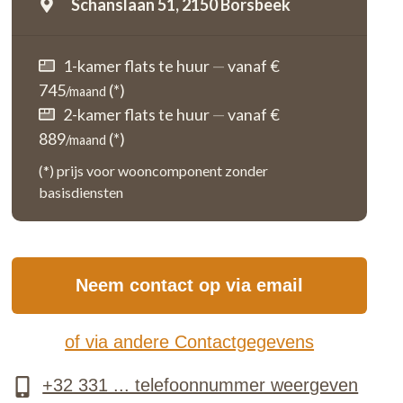
Schanslaan 51,
2150 Borsbeek
1-kamer flats te huur
—
vanaf €
745
(*)
/maand
2-kamer flats te huur
—
vanaf €
889
(*)
/maand
(*) prijs voor wooncomponent zonder
basisdiensten
Neem contact op via email
of via andere Contactgegevens