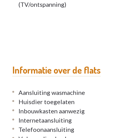
(TV/ontspanning)
Door voldoende variatie en dynamiek in onze 
gasten, uitnodigen om via de diverse activite
een inspirerende omgeving waarin niemands en
De gemeenschappelijke ruimte is een ontmoe
Een centrale haard zorgt voor een huiselijk e
prachtige aangelegde tuin met terras.
Informatie over de flats
WIJNHOF
is voor personen die kwalitatief wil
gezelligheid en comfort van een nieuwbouwa
Aansluiting wasmachine
ergonomische ingrepen en is bovendien volled
Huisdier toegelaten
​De bewoners worden bijgestaan - waar zij da
Inbouwkasten aanwezig
dagdagelijkse bezigheden.
Internetaansluiting
Telefoonaansluiting
Alle flats zijn volledig opgeschilderd en inst