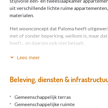
stijlvolle één- en tweeslaapkamer appartement
uit verschillende lichte ruime appartemente
materialen.
Het woonconcept dat Paloma heeft uitgewerkt,
met of zonder beperking, welkom is, maar dat
heeft... en daarom ook niet betaalt.
Zie je gezondheidszorg eerder als een soort 
Lees meer
het boeiende (samen)leven te genieten, dan b
zorg/service nodig heeft om een comfortabel 
Beleving, diensten & infrastructu
En mocht je situatie (tijdelijk) veranderen, d
flexibiliteit houden we onze dienstverlening 
Gemeenschappelijk terras
concept ook jongere leeftijdsgroepen kan aa
Gemeenschappelijke ruimte