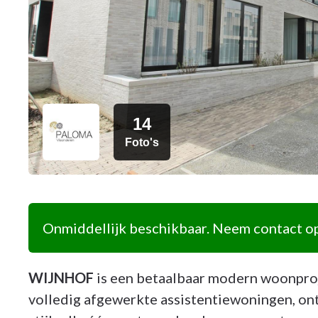
14
Foto's
Onmiddellijk beschikbaar. Neem contact op
WIJNHOF
is een betaalbaar modern woonproj
volledig afgewerkte assistentiewoningen, on