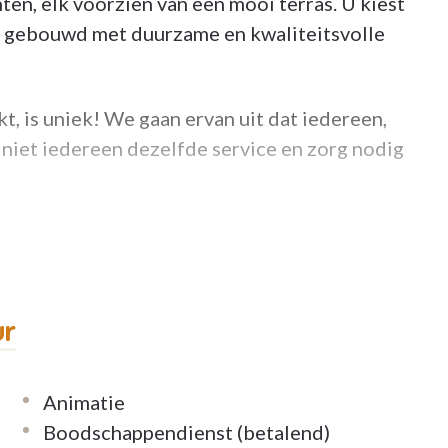
en, elk voorzien van een mooi terras. U kiest
n, gebouwd met duurzame en kwaliteitsvolle
 is uniek! We gaan ervan uit dat iedereen,
 niet iedereen dezelfde service en zorg nodig
'verzekering' die je toelaat om onbezorgd van
etaal je minder dan iemand die net méér
leven te kunnen leiden.
ur
an kunnen we alles snel aanpassen. Dankzij die
voor iedereen zinvol en betaalbaar; zodat ons
Animatie
nspreken.
Boodschappendienst (betalend)