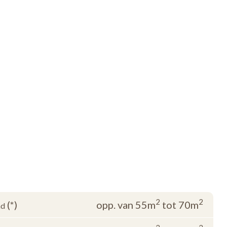
rondleiding.
2
2
(*)
opp. van 55m
tot 70m
nd