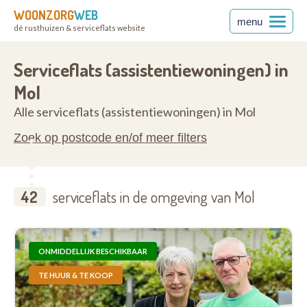
WOONZORG
WEB
menu
dé rusthuizen & serviceflats website
en
2400
Serviceflats (assistentiewoningen) in
Mol
Alle serviceflats (assistentiewoningen) in Mol
Zoek op postcode en/of meer filters
42
serviceflats in de omgeving van Mol
ONMIDDELLIJK BESCHIKBAAR
TE HUUR & TE KOOP