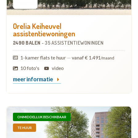
Orelia Keiheuvel
assistentiewoningen
2490 BALEN
-
35 ASSISTENTIEWONINGEN
1-kamer flats te huur
—
vanaf € 1.491
/maand
10 foto's
video
meer informatie
ONMIDDELLIJK BESCHIKBAAR
TE HUUR