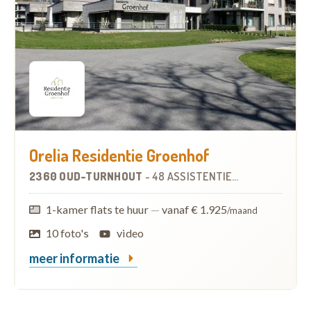
Orelia Residentie Groenhof
2360 OUD-TURNHOUT
-
48 ASSISTENTIEWONINGEN
1-kamer flats te huur
—
vanaf € 1.925
/maand
10 foto's
video
meer informatie