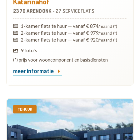
Katarinahof
2370 ARENDONK
-
27 SERVICEFLATS
1-kamer flats te huur
—
vanaf € 874
/maand (*)
2-kamer flats te huur
—
vanaf € 979
/maand (*)
2-kamer flats te huur
—
vanaf € 920
/maand (*)
9 foto's
(*) prijs voor wooncomponent en basisdiensten
meer informatie
TE HUUR