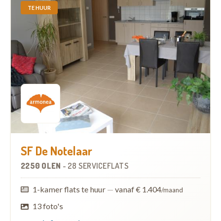
TE HUUR
SF De Notelaar
2250 OLEN
-
28 SERVICEFLATS
1-kamer flats te huur
—
vanaf € 1.404
/maand
13 foto's