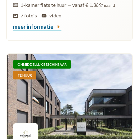
1-kamer flats te huur
—
vanaf € 1.369
/maand
7 foto's
video
meer informatie
ONMIDDELLIJK BESCHIKBAAR
TE HUUR