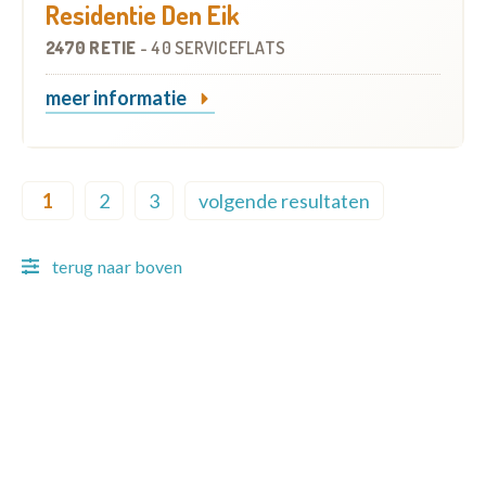
Residentie Den Eik
2470 RETIE
-
40 SERVICEFLATS
meer informatie
Pagination
1
2
3
volgende resultaten
Current page
Page
Page
Next page
terug naar boven