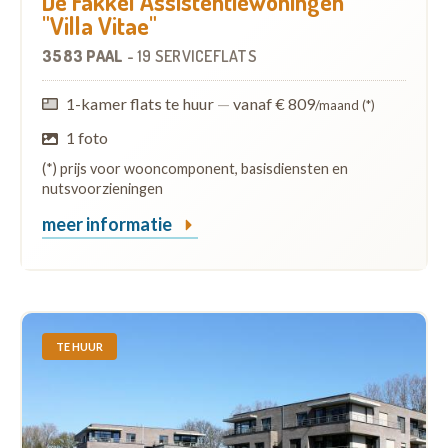
De Fakkel Assistentiewoningen
"Villa Vitae"
3583 PAAL
-
19 SERVICEFLATS
1-kamer flats te huur
—
vanaf € 809
/maand (*)
1 foto
(*) prijs voor wooncomponent, basisdiensten en
nutsvoorzieningen
meer informatie
TE HUUR