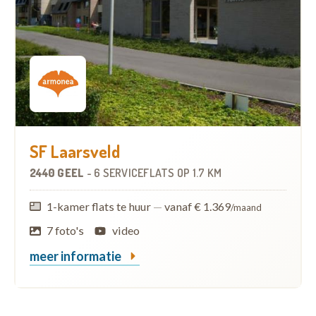
SF Laarsveld
2440 GEEL
-
6 SERVICEFLATS
OP
1.7 KM
1-kamer flats te huur
—
vanaf € 1.369
/maand
7 foto's
video
meer informatie