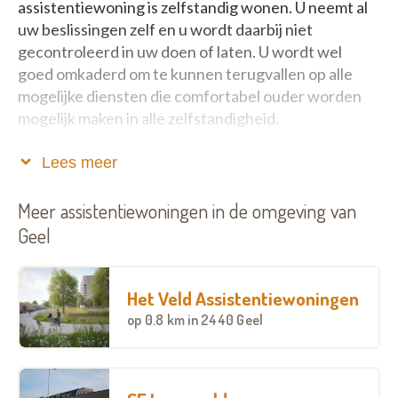
assistentiewoning is zelfstandig wonen. U neemt al
uw beslissingen zelf en u wordt daarbij niet
gecontroleerd in uw doen of laten. U wordt wel
goed omkaderd om te kunnen terugvallen op alle
mogelijke diensten die comfortabel ouder worden
mogelijk maken in alle zelfstandigheid.
Wat voor woningen bieden jullie aan?
Lees meer
Ter Werft bevindt zich in het centrum van de stad
Meer assistentiewoningen in de omgeving van
Geel. De ideale uitvalsbasis, dichtbij markt, winkels
Geel
en ontspanningsmogelijkheden. Gemakkelijk
bereikbaar met het openbaar vervoer. Het is een
groep van erkende assistentiewoningen met in
Het Veld Assistentiewoningen
totaal 24 appartementen.
op
0.8 km
in 2440 Geel
De assistentiewoningen in Ter Werft zijn één voor
één erkend, conform de strenge wettelijke normen