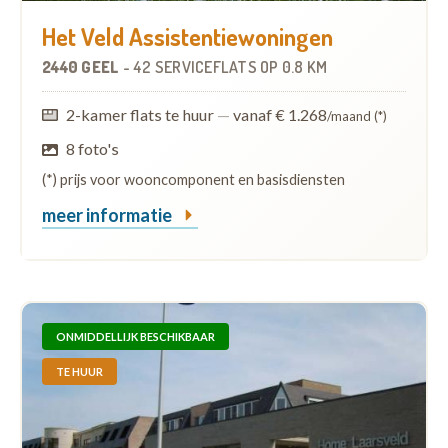
Het Veld Assistentiewoningen
2440 GEEL
-
42 SERVICEFLATS
OP
0.8 KM
2-kamer flats te huur
—
vanaf € 1.268
/maand (*)
8 foto's
(*) prijs voor wooncomponent en basisdiensten
meer informatie
ONMIDDELLIJK BESCHIKBAAR
TE HUUR