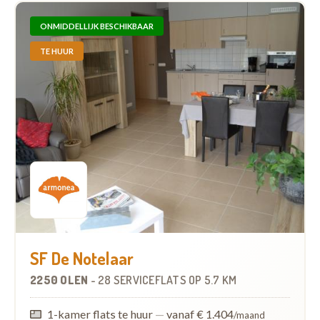
ONMIDDELLIJK BESCHIKBAAR
TE HUUR
SF De Notelaar
2250 OLEN
-
28 SERVICEFLATS
OP
5.7 KM
1-kamer flats te huur
—
vanaf € 1.404
/maand