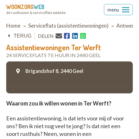
WOONZORG
WEB
menu
dé rusthuizen & serviceflats website
Breadcrumb
Home
Serviceflats (assistentiewoningen)
Antwerp
DELEN
TERUG
Assistentiewoningen Ter Werft
24 SERVICEFLATS TE HUUR IN 2440 GEEL
Brigandshof 8,
2440 Geel
Waarom zou ik willen wonen in Ter Werft?
Een assistentiewoning, is dat iets voor mij of voor
ons? Ben ik niet nog veel te jong? Is dat niet een
soort rusthuis? Neen, wonen in een