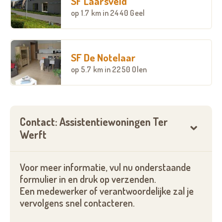
SF Laarsveld
die opgelegd worden door de overheid. Zo kunt u
op
1.7 km
in 2440 Geel
gerust zijn van een kwalitatieve dienst- en
zorgverlening en van een toegankelijke,
drempelluwe omgeving. In de erkende
assistentiewoningen van Ter Werft krijgt u de
SF De Notelaar
mogelijkheid om levenslang te wonen, in alle vrijheid.
op
5.7 km
in 2250 Olen
Wilt u meer weten over assistentiewoningen Ter
Werft?
Contact: Assistentiewoningen Ter
Interesse in onze overige troeven,
Werft
beschikbaarheden en prijzen.
Vul onderstaand formulier in, bel ons of neem een
Voor meer informatie, vul nu onderstaande
kijkje op onze website.
formulier in en druk op verzenden.
Een medewerker of verantwoordelijke zal je
U vindt alle gegevens hieronder terug.
vervolgens snel contacteren.