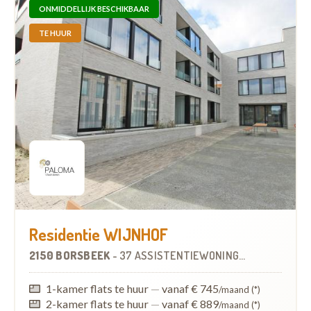
ONMIDDELLIJK BESCHIKBAAR
TE HUUR
Residentie WIJNHOF
2150 BORSBEEK
-
37 ASSISTENTIEWONINGEN
1-kamer flats te huur
—
vanaf € 745
/maand (*)
2-kamer flats te huur
—
vanaf € 889
/maand (*)