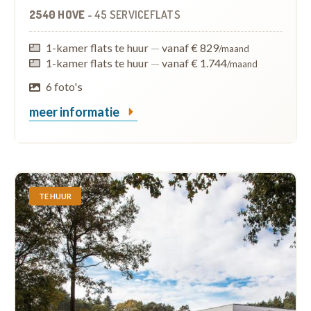
2540 HOVE
-
45 SERVICEFLATS
1-kamer flats te huur
—
vanaf € 829
/maand
1-kamer flats te huur
—
vanaf € 1.744
/maand
6 foto's
meer informatie
TE HUUR