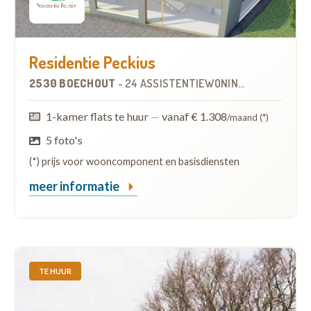
Residentie Peckius
2530 BOECHOUT
-
24 ASSISTENTIEWONINGEN
1-kamer flats te huur
—
vanaf € 1.308
/maand (*)
5 foto's
(*) prijs voor wooncomponent en basisdiensten
meer informatie
TE HUUR