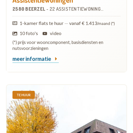
2580 BEERZEL
-
22 ASSISTENTIEWONINGEN
1-kamer flats te huur
—
vanaf € 1.413
/maand (*)
10 foto's
video
(*) prijs voor wooncomponent, basisdiensten en
nutsvoorzieningen
meer informatie
TE HUUR