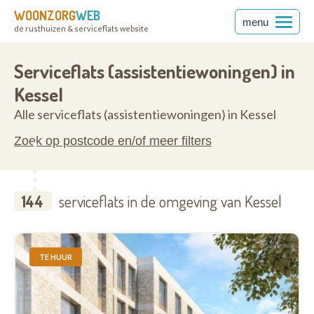
WOONZORG
WEB
menu
dé rusthuizen & serviceflats website
en
2560
Serviceflats (assistentiewoningen) in
Kessel
Alle serviceflats (assistentiewoningen) in Kessel
Zoek op postcode en/of meer filters
144
serviceflats in de omgeving van Kessel
TE HUUR