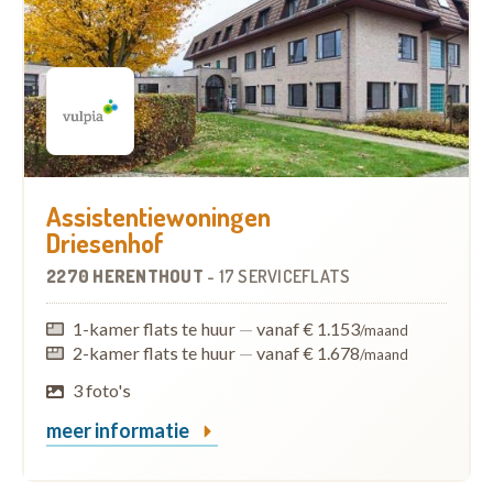
Assistentiewoningen
Driesenhof
2270 HERENTHOUT
-
17 SERVICEFLATS
1-kamer flats te huur
—
vanaf € 1.153
/maand
2-kamer flats te huur
—
vanaf € 1.678
/maand
3 foto's
meer informatie