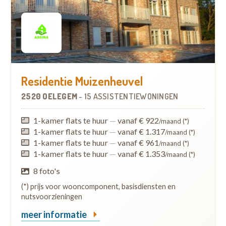
Residentie Muizenheuvel
2520 OELEGEM
-
15 ASSISTENTIEWONINGEN
1-kamer flats te huur
—
vanaf € 922
/maand (*)
1-kamer flats te huur
—
vanaf € 1.317
/maand (*)
1-kamer flats te huur
—
vanaf € 961
/maand (*)
1-kamer flats te huur
—
vanaf € 1.353
/maand (*)
8 foto's
(*) prijs voor wooncomponent, basisdiensten en
nutsvoorzieningen
meer informatie