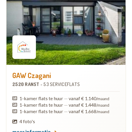
GAW Czagani
2520 RANST
-
53 SERVICEFLATS
1-kamer flats te huur
—
vanaf € 1.140
/maand
1-kamer flats te huur
—
vanaf € 1.448
/maand
1-kamer flats te huur
—
vanaf € 1.668
/maand
4 foto's
meer informatie