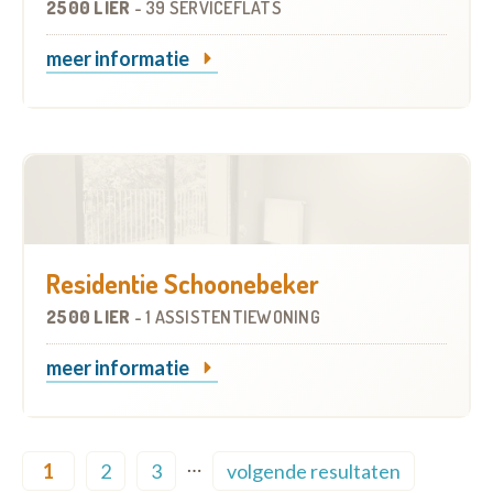
2500 LIER
-
39 SERVICEFLATS
meer informatie
Residentie Schoonebeker
2500 LIER
-
1 ASSISTENTIEWONING
meer informatie
Pagination
…
1
2
3
volgende resultaten
Current page
Page
Page
Next page