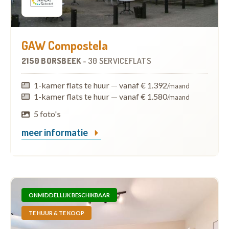
GAW Compostela
2150 BORSBEEK
-
30 SERVICEFLATS
1-kamer flats te huur
—
vanaf € 1.392
/maand
1-kamer flats te huur
—
vanaf € 1.580
/maand
5 foto's
meer informatie
ONMIDDELLIJK BESCHIKBAAR
TE HUUR & TE KOOP