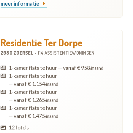
meer informatie
Residentie Ter Dorpe
2980 ZOERSEL
-
114 ASSISTENTIEWONINGEN
1-kamer flats te huur
—
vanaf € 958
/maand
1-kamer flats te huur
—
vanaf € 1.154
/maand
1-kamer flats te huur
—
vanaf € 1.265
/maand
1-kamer flats te huur
—
vanaf € 1.475
/maand
12 foto's