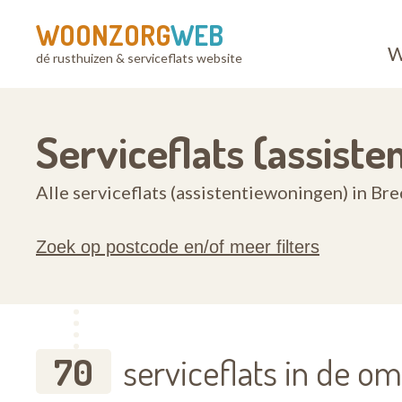
WOONZORG
WEB
W
dé rusthuizen & serviceflats website
Serviceflats (assiste
Alle serviceflats (assistentiewoningen) in Bre
Zoek op postcode en/of meer filters
70
serviceflats in de o