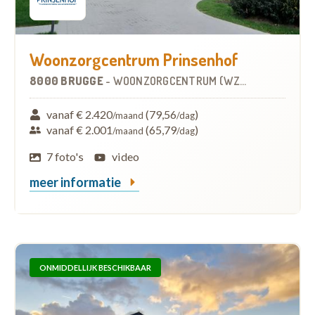
Woonzorgcentrum Prinsenhof
8000 BRUGGE
-
WOONZORGCENTRUM (WZC)
vanaf € 2.420
(79,56
)
/maand
/dag
vanaf € 2.001
(65,79
)
/maand
/dag
7 foto's
video
meer informatie
ONMIDDELLIJK BESCHIKBAAR