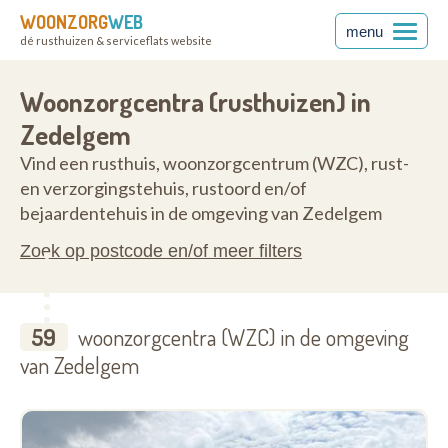
WOONZORG
WEB
menu
dé rusthuizen & serviceflats website
ren
8210
Woonzorgcentra (rusthuizen) in
Zedelgem
Vind een rusthuis, woonzorgcentrum (WZC), rust-
en verzorgingstehuis, rustoord en/of
bejaardentehuis in de omgeving van Zedelgem
Zoek op postcode en/of meer filters
59
woonzorgcentra (WZC) in de omgeving
van Zedelgem