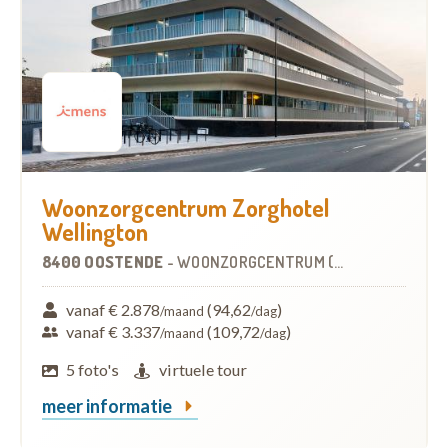
Woonzorgcentrum Zorghotel
Wellington
8400 OOSTENDE
-
WOONZORGCENTRUM (WZC)
vanaf € 2.878
(94,62
)
/maand
/dag
vanaf € 3.337
(109,72
)
/maand
/dag
5 foto's
virtuele tour
meer informatie