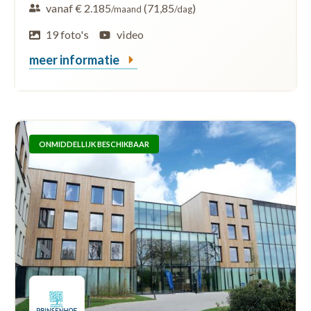
vanaf € 2.185
(71,85
)
/maand
/dag
19 foto's
video
meer informatie
ONMIDDELLIJK BESCHIKBAAR