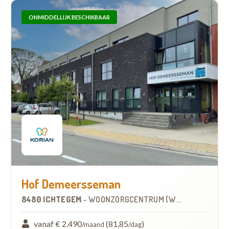
ONMIDDELLIJK BESCHIKBAAR
Hof Demeersseman
8480 ICHTEGEM
-
WOONZORGCENTRUM (WZC)
vanaf € 2.490
(81,85
)
/maand
/dag