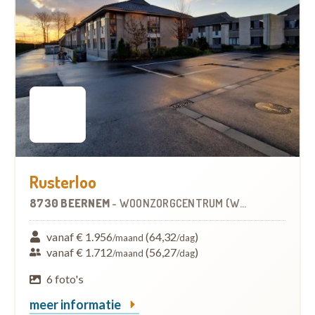
Rusterloo
8730 BEERNEM
-
WOONZORGCENTRUM (WZC)
vanaf € 1.956
(64,32
)
/maand
/dag
vanaf € 1.712
(56,27
)
/maand
/dag
6 foto's
meer informatie