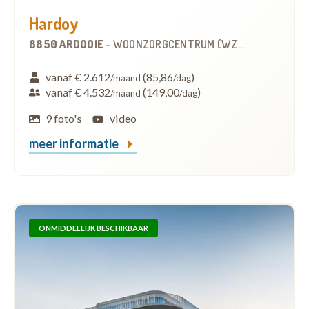
Hardoy
8850 ARDOOIE
-
WOONZORGCENTRUM (WZC)
vanaf € 2.612
(85,86
)
/maand
/dag
vanaf € 4.532
(149,00
)
/maand
/dag
9 foto's
video
meer informatie
ONMIDDELLIJK BESCHIKBAAR