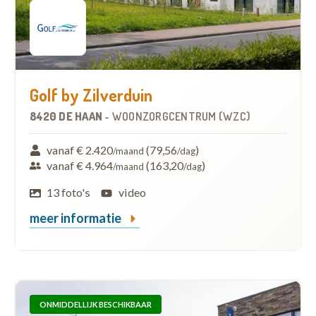
Golf by Zilverduin
8420 DE HAAN
-
WOONZORGCENTRUM (WZC)
vanaf € 2.420
(79,56
)
/maand
/dag
vanaf € 4.964
(163,20
)
/maand
/dag
13 foto's
video
meer informatie
ONMIDDELLIJK BESCHIKBAAR