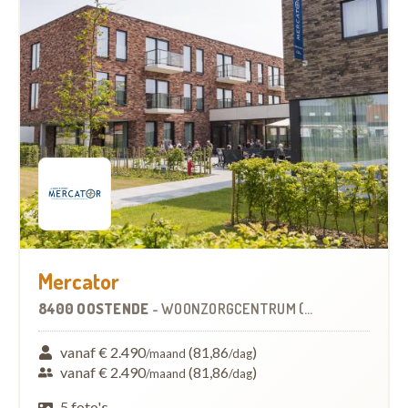
Mercator
8400 OOSTENDE
-
WOONZORGCENTRUM (WZC)
vanaf € 2.490
(81,86
)
/maand
/dag
vanaf € 2.490
(81,86
)
/maand
/dag
5 foto's