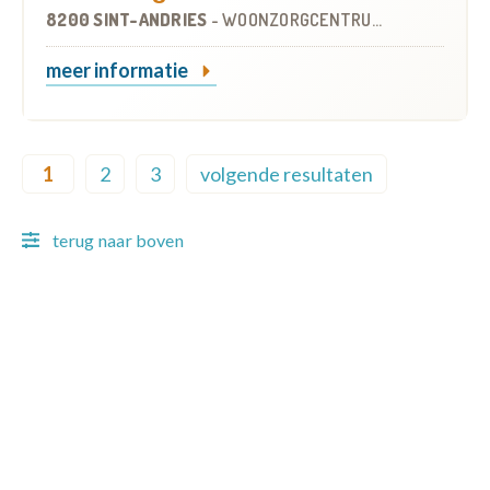
8200 SINT-ANDRIES
-
WOONZORGCENTRUM (WZC)
meer informatie
Pagination
1
2
3
volgende resultaten
Current page
Page
Page
Next page
terug naar boven