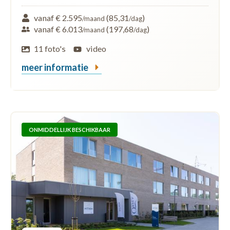
vanaf € 2.595
(85,31
)
/maand
/dag
vanaf € 6.013
(197,68
)
/maand
/dag
11 foto's
video
meer informatie
ONMIDDELLIJK BESCHIKBAAR