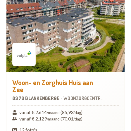
Woon- en Zorghuis Huis aan
Zee
8370 BLANKENBERGE
-
WOONZORGCENTRUM (WZC)
vanaf € 2.614
(85,93
)
/maand
/dag
vanaf € 2.129
(70,01
)
/maand
/dag
12 foto's