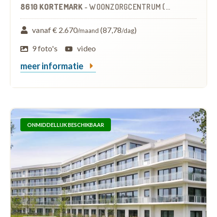
8610 KORTEMARK
-
WOONZORGCENTRUM (WZC)
vanaf € 2.670
(87,78
)
/maand
/dag
9 foto's
video
meer informatie
ONMIDDELLIJK BESCHIKBAAR