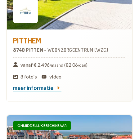
PITTHEM
8740 PITTEM
-
WOONZORGCENTRUM (WZC)
vanaf € 2.496
(82,06
)
/maand
/dag
8 foto's
video
meer informatie
ONMIDDELLIJK BESCHIKBAAR