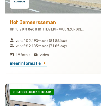
Hof Demeersseman
OP
10.2 KM
8480 ICHTEGEM
-
WOONZORGCENTRUM (WZC)
vanaf € 2.490
(81,85
)
/maand
/dag
vanaf € 2.185
(71,85
)
/maand
/dag
19 foto's
video
meer informatie
ONMIDDELLIJK BESCHIKBAAR