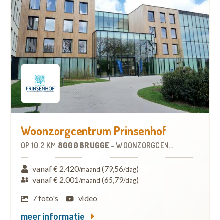
Woonzorgcentrum Prinsenhof
OP
10.2 KM
8000 BRUGGE
-
WOONZORGCENTRUM (WZC)
vanaf € 2.420
(79,56
)
/maand
/dag
vanaf € 2.001
(65,79
)
/maand
/dag
7 foto's
video
meer informatie