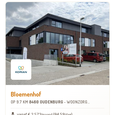
Bloemenhof
OP
9.7 KM
8460 OUDENBURG
-
WOONZORGCENTRUM (WZC)
vanaf € 2.573
(84,59
)
/maand
/dag