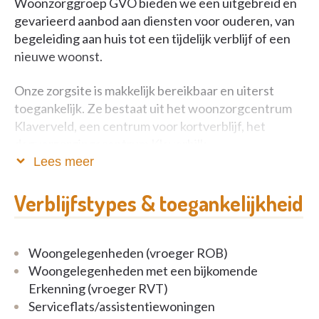
Woonzorggroep GVO bieden we een uitgebreid en
gevarieerd aanbod aan diensten voor ouderen, van
begeleiding aan huis tot een tijdelijk verblijf of een
nieuwe woonst.
Onze zorgsite is makkelijk bereikbaar en uiterst
toegankelijk. Ze bestaat uit het woonzorgcentrum
Klaverveld, een centrum voor kortverblijf, het
dagverzorgingscentrum Klaverbilk,
assistentiewoningen Residentie Klaverhof en het
Lees meer
Infopunt Dementie Groot-Zedelgem.
Verblijfstypes & toegankelijkheid
Heb je vragen of wil je graag meer info, aarzel dan
niet om eens langs te komen. Onze deuren staan
altijd voor je open!
Woongelegenheden (vroeger ROB)
Woongelegenheden met een bijkomende
Erkenning (vroeger RVT)
Serviceflats/assistentiewoningen