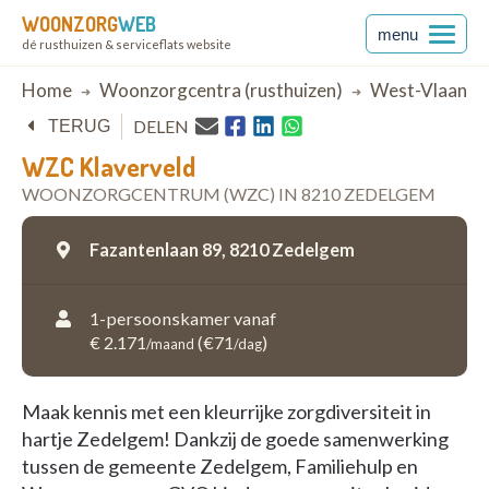
WOONZORG
WEB
menu
dé rusthuizen & serviceflats website
Breadcrumb
Home
Woonzorgcentra (rusthuizen)
West-Vlaande
DELEN
TERUG
WZC Klaverveld
WOONZORGCENTRUM (WZC) IN 8210 ZEDELGEM
Fazantenlaan 89,
8210 Zedelgem
1-persoonskamer vanaf
€ 2.171
(€71
)
/maand
/dag
Maak kennis met een kleurrijke zorgdiversiteit in
hartje Zedelgem! Dankzij de goede samenwerking
tussen de gemeente Zedelgem, Familiehulp en