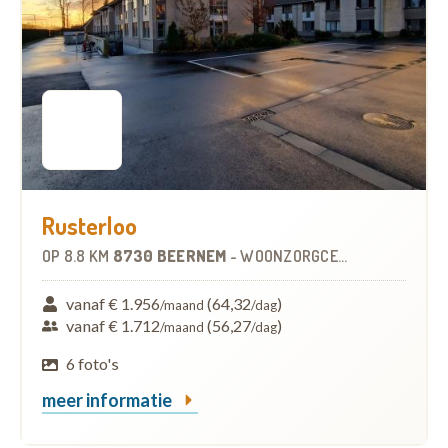
Rusterloo
OP
8.8 KM
8730 BEERNEM
-
WOONZORGCENTRUM (WZC)
vanaf € 1.956
(64,32
)
/maand
/dag
vanaf € 1.712
(56,27
)
/maand
/dag
6 foto's
meer informatie