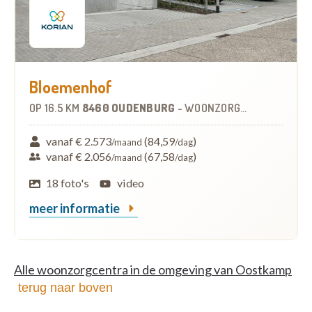
Bloemenhof
OP
16.5 KM
8460 OUDENBURG
-
WOONZORGCENTRUM (WZC)
vanaf € 2.573
(84,59
)
/maand
/dag
vanaf € 2.056
(67,58
)
/maand
/dag
18 foto's
video
meer informatie
Alle woonzorgcentra in de omgeving van Oostkamp
terug naar boven